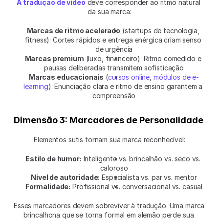
A tradução de vídeo
 deve corresponder ao ritmo natural 
da sua marca:
Marcas de ritmo acelerado
 (startups de tecnologia, 
fitness): Cortes rápidos e entrega enérgica criam senso 
de urgência
Marcas premium
 (luxo, financeiro): Ritmo comedido e 
pausas deliberadas transmitem sofisticação
Marcas educacionais
 (
cursos online
, 
módulos de e-
learning
): Enunciação clara e ritmo de ensino garantem a 
compreensão
Dimensão 3: Marcadores de Personalidade
Elementos sutis tornam sua marca reconhecível:
Estilo de humor:
 Inteligente vs. brincalhão vs. seco vs. 
caloroso
Nível de autoridade:
 Especialista vs. par vs. mentor
Formalidade:
 Profissional vs. conversacional vs. casual
Esses marcadores devem sobreviver à tradução. Uma marca 
brincalhona que se torna formal em alemão perde sua 