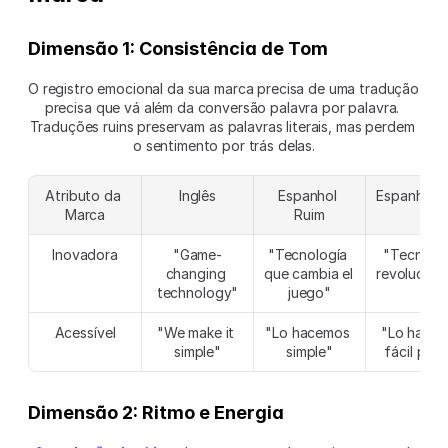
Dimensão 1: Consistência de Tom
O registro emocional da sua marca precisa de uma tradução 
precisa que vá além da conversão palavra por palavra. 
Traduções ruins preservam as palavras literais, mas perdem 
o sentimento por trás delas.
Atributo da 
Inglês
Espanhol 
Espanhol F
Marca
Ruim
Inovadora
"Game-
"Tecnología 
"Tecnolog
changing 
que cambia el 
revoluciona
technology"
juego"
Acessível
"We make it 
"Lo hacemos 
"Lo hacem
simple"
simple"
fácil para
Dimensão 2: Ritmo e Energia