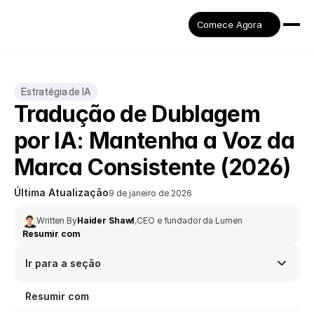
Comece Agora
Estratégia de IA
Tradução de Dublagem 
por IA: Mantenha a Voz da 
Marca Consistente (2026)
Última Atualização
9 de janeiro de 2026
Written By
Haider Shawl
,
CEO e fundador da Lumen
Resumir com
Ir para a seção
Resumir com