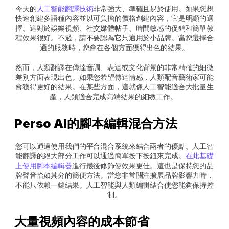
今天的
人工智能翻譯技術
非常強大、準確且易於使用。如果您想
快速創建多語種內容並以可負擔的價格創建內容，它是明顯的選
擇。這對於娛樂視頻、社交媒體帖子、時間敏感的促銷和簡單教
程效果很好。不過，請不要認為它只適用於小品牌。當您選擇合
適的服務時，您會在各個方面獲得出色的結果。
然而，人類翻譯在傳達音調、表達或文化背景的非常精確的細微
差別方面表現出色。如果您希望傳達情感，人類配音藝術家可能
會獲得更好的結果。在某些方面，這就像人工智能適合大批量生
產，人類適合完成高端結果的細緻工作。 
Perso AI的腳本編輯混合方法
您可以通過使用我們的平台混合系統來結合兩者的優點。人工智
能翻譯的絕大部分工作可以通過簡單按下按鈕來完成。
在此基礎
上使用腳本編輯器
進行最後修飾使效果更佳。這也是保持您的品
牌聲音恰如其分的簡便方法。當您非常關注擴展品牌影響力時，
不能只依賴一鍵結果。人工智能與人類編輯結合使您能夠保持控
制。
大量視頻內容的成本節省