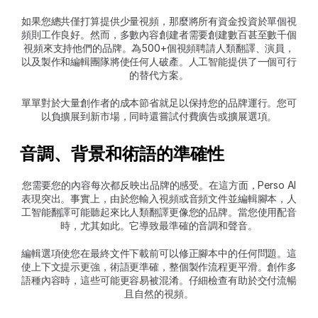
如果您總共僅打算提供少量視頻，那麼將所有資金投資於單個視
頻則工作良好。然而，多數內容創建者需要創建數百甚至數千個
視頻來支持他們的品牌。為500+個視頻聘請人類翻譯、演員，
以及製作和編輯團隊將使任何人破產。人工智能提供了一個可行
的替代方案。
單單對於大量創作者的成本節省就足以保持您的品牌運行。您可
以負擴展到新市場，同時還嘗試付費廣告或擴展選項。
音調、背景和術語的準確性
您需要您的內容每次都反映出品牌的感受。在這方面，Perso AI
表現突出。事實上，由於您輸入視頻或音頻文件並編輯腳本，人
工智能翻譯可能聽起來比人類翻譯更像您的品牌。當您使用配音
時，尤其如此。它導致最準確的音調和聲音。
編輯選項使您在最終文件下載前可以修正腳本中的任何問題。這
使上下文提示更強，術語更準確，整個製作流程更平滑。創作多
語種內容時，這些可能更容易被混淆。仔細檢查有助於交付流暢
且自然的視頻。