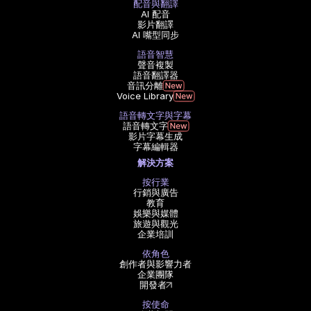
配音與翻譯
AI 配音
影片翻譯
AI 嘴型同步
語音智慧
聲音複製
語音翻譯器
音訊分離
Voice Library
語音轉文字與字幕
語音轉文字
影片字幕生成
字幕編輯器
解決方案
按行業
行銷與廣告
教育
娛樂與媒體
旅遊與觀光
企業培訓
依角色
創作者與影響力者
企業團隊
開發者
按使命