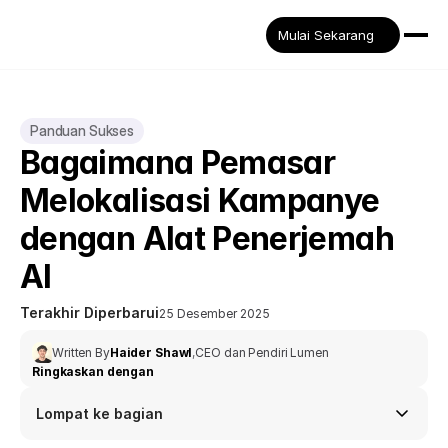
Mulai Sekarang
Panduan Sukses
Bagaimana Pemasar 
Melokalisasi Kampanye 
dengan Alat Penerjemah 
AI
Terakhir Diperbarui
25 Desember 2025
Written By
Haider Shawl
,
CEO dan Pendiri Lumen
Ringkaskan dengan
Lompat ke bagian