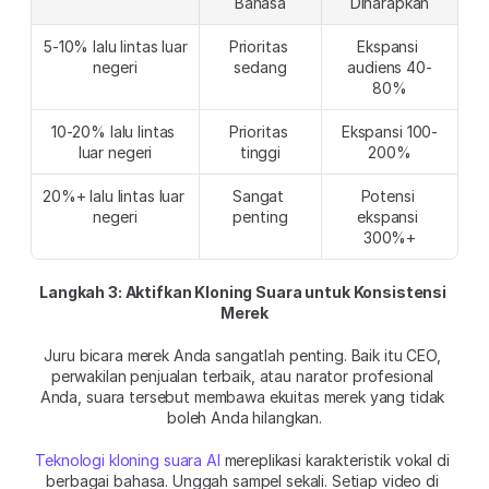
Bahasa
Diharapkan
5-10% lalu lintas luar 
Prioritas 
Ekspansi 
negeri
sedang
audiens 40-
80%
10-20% lalu lintas 
Prioritas 
Ekspansi 100-
luar negeri
tinggi
200%
20%+ lalu lintas luar 
Sangat 
Potensi 
negeri
penting
ekspansi 
300%+
Langkah 3: Aktifkan Kloning Suara untuk Konsistensi 
Merek
Juru bicara merek Anda sangatlah penting. Baik itu CEO, 
perwakilan penjualan terbaik, atau narator profesional 
Anda, suara tersebut membawa ekuitas merek yang tidak 
boleh Anda hilangkan.
Teknologi kloning suara AI
 mereplikasi karakteristik vokal di 
berbagai bahasa. Unggah sampel sekali. Setiap video di 