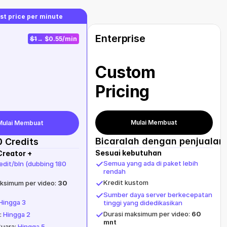
est price per minute
Enterprise
$1
→ $0.55/min
Custom 
Pricing
Mulai Membuat
Mulai Membuat
Bicaralah dengan penjualan
0 Credits
Sesuai kebutuhan
Creator +
Semua yang ada di paket lebih 
edit/bln (dubbing 180 
rendah
Kredit kustom
ksimum per video: 
30 
Sumber daya server berkecepatan 
Hingga 3
tinggi yang didedikasikan
Durasi maksimum per video: 
60 
 
Hingga 2
mnt
uara: 
Hingga 5