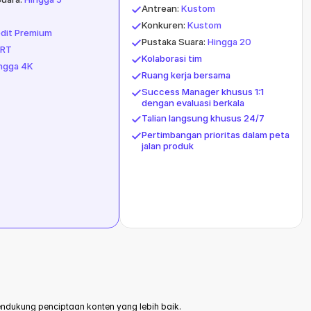
Antrean: 
Kustom
Konkuren: 
Kustom
edit Premium
Pustaka Suara: 
Hingga 20
SRT
Kolaborasi tim
ingga 4K
Ruang kerja bersama
Success Manager khusus 1:1 
dengan evaluasi berkala
Talian langsung khusus 24/7
Pertimbangan prioritas dalam peta 
jalan produk
ukung penciptaan konten yang lebih baik.