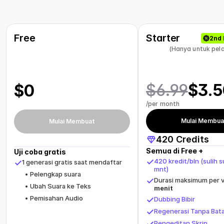
Free
Starter
2nd 
(Hanya untuk pel
$6.99
$3.5
$0
/per month
Mulai Membua
Mulai Membuat
420 Credits
Semua di Free +
Uji coba gratis
420 kredit/bln (sulih su
1 generasi gratis saat mendaftar
mnt)
Pelengkap suara
Durasi maksimum per v
Ubah Suara ke Teks
menit
Pemisahan Audio
Dubbing Bibir
Regenerasi Tanpa Bat
Pengeditan Skrip