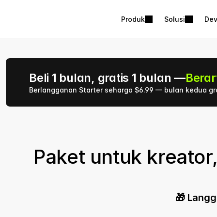
Produk
Solusi
Dev
Beli 1 bulan, gratis 1 bulan —
Berar
Berlangganan Starter seharga $6.99 — bulan kedua gra
Lipsync paling natural di dunia
— 5
Penawaran pencapaian 500 ribu pengguna, hanya untuk 
Paket untuk kreator
🎁 Langg