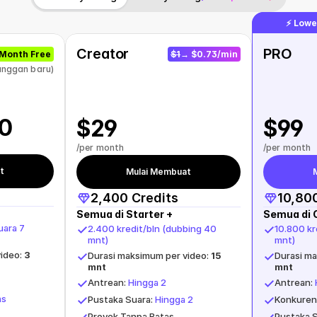
⚡️ Low
Creator
PRO
Month Free
$1
→ $0.73/min
anggan baru)
0
$29
$99
/per month
/per month
t
Mulai Membuat
2,400 Credits
10,80
Semua di Starter +
Semua di 
ara 7 
2.400 kredit/bln (dubbing 40 
10.800 kr
mnt)
mnt)
ideo: 
3 
Durasi maksimum per video: 
15 
Durasi ma
mnt
mnt
Antrean: 
Hingga 2
Antrean: 
as
Pustaka Suara: 
Hingga 2
Konkuren:
Proyek Tanpa Batas
Pustaka S