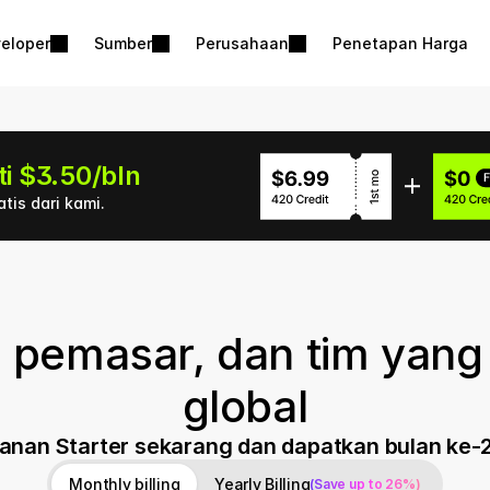
eloper
Sumber
Perusahaan
Penetapan Harga
ti $3.50/bln
tis dari kami.
,000 pertama gratis
paket Starter. Berakhir jika kuota habis. Detail selengkapnya 
, pemasar, dan tim yang
global
anan Starter sekarang dan dapatkan bulan ke-
Monthly billing
Yearly Billing
(Save up to 26%)