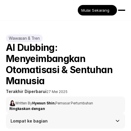
Mulai Sekarang
Wawasan & Tren
AI Dubbing: 
Menyeimbangkan 
Otomatisasi & Sentuhan 
Manusia
Terakhir Diperbarui
27 Mei 2025
Written By
Hyesun Shin
,
Pemasar Pertumbuhan
Ringkaskan dengan
Lompat ke bagian