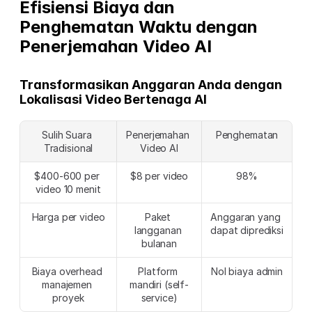
Efisiensi Biaya dan 
Penghematan Waktu dengan 
Penerjemahan Video AI
Transformasikan Anggaran Anda dengan 
Lokalisasi Video Bertenaga AI
Sulih Suara 
Penerjemahan 
Penghematan
Tradisional
Video AI
$400-600 per 
$8 per video
98%
video 10 menit
Harga per video
Paket 
Anggaran yang 
langganan 
dapat diprediksi
bulanan
Biaya overhead 
Platform 
Nol biaya admin
manajemen 
mandiri (self-
proyek
service)