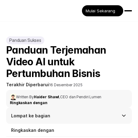
Mulai Sekarang
Panduan Sukses
Panduan Terjemahan 
Video AI untuk 
Pertumbuhan Bisnis
Terakhir Diperbarui
16 Desember 2025
Written By
Haider Shawl
,
CEO dan Pendiri Lumen
Ringkaskan dengan
Lompat ke bagian
Ringkaskan dengan