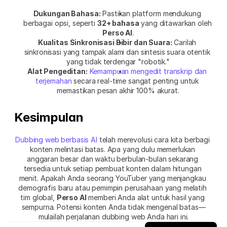
Dukungan Bahasa:
 Pastikan platform mendukung 
berbagai opsi, seperti 
32+ bahasa
 yang ditawarkan oleh 
Perso AI
.
Kualitas Sinkronisasi Bibir dan Suara:
 Carilah 
sinkronisasi yang tampak alami dan sintesis suara otentik 
yang tidak terdengar "robotik."
Alat Pengeditan:
Kemampuan mengedit transkrip dan 
terjemahan
 secara real-time sangat penting untuk 
memastikan pesan akhir 100% akurat.
Kesimpulan
Dubbing web berbasis AI
 telah merevolusi cara kita berbagi 
konten melintasi batas. Apa yang dulu memerlukan 
anggaran besar dan waktu berbulan-bulan sekarang 
tersedia untuk setiap pembuat konten dalam hitungan 
menit. Apakah Anda seorang YouTuber yang menjangkau 
demografis baru atau pemimpin perusahaan yang melatih 
tim global, 
Perso AI
 memberi Anda alat untuk hasil yang 
sempurna. Potensi konten Anda tidak mengenal batas—
mulailah perjalanan dubbing web Anda hari ini.