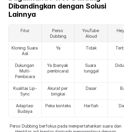
Dibandingkan dengan Solusi 
Lainnya
Fitur
Perso 
YouTube 
HeyGen
Dubbing
Aloud
Kloning Suara 
Ya
Tidak
Terbata
Asli
Dukungan 
Ya (banyak 
Suara 
Didukun
Multi-
pembicara)
tunggal
Pembicara
Kualitas Lip-
Akurat per 
Dasar
Baik
Sync
bingkai
Adaptasi 
Peka konteks
Harfiah
Dasar
Budaya
Perso Dubbing berfokus pada mempertahankan suara dan 
identitas asli kreator daripada menggantinya dengan 