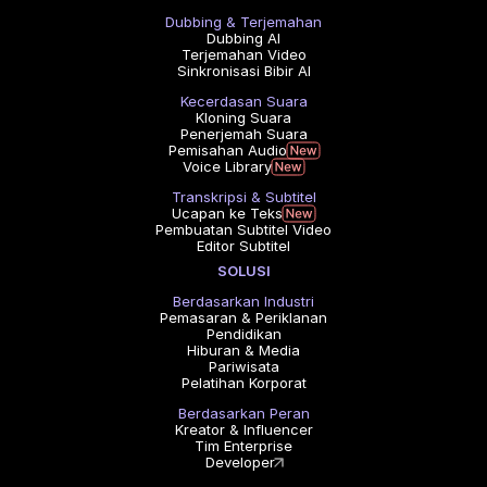
Dubbing & Terjemahan
Dubbing AI
Terjemahan Video
Sinkronisasi Bibir AI
Kecerdasan Suara
Kloning Suara
Penerjemah Suara
Pemisahan Audio
Voice Library
Transkripsi & Subtitel
Ucapan ke Teks
Pembuatan Subtitel Video
Editor Subtitel
SOLUSI
Berdasarkan Industri
Pemasaran & Periklanan
Pendidikan
Hiburan & Media
Pariwisata
Pelatihan Korporat
Berdasarkan Peran
Kreator & Influencer
Tim Enterprise
Developer