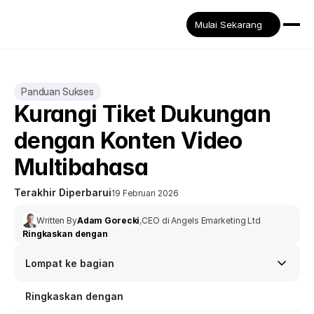
Mulai Sekarang
Panduan Sukses
Kurangi Tiket Dukungan 
dengan Konten Video 
Multibahasa
Terakhir Diperbarui
19 Februari 2026
Written By
Adam Gorecki
,
CEO di Angels Emarketing Ltd
Ringkaskan dengan
Lompat ke bagian
Ringkaskan dengan