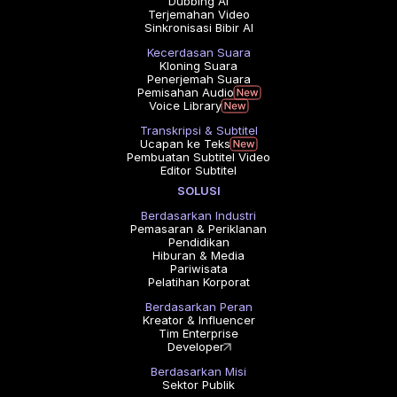
Dubbing AI
Terjemahan Video
Sinkronisasi Bibir AI
Kecerdasan Suara
Kloning Suara
Penerjemah Suara
Pemisahan Audio
Voice Library
Transkripsi & Subtitel
Ucapan ke Teks
Pembuatan Subtitel Video
Editor Subtitel
SOLUSI
Berdasarkan Industri
Pemasaran & Periklanan
Pendidikan
Hiburan & Media
Pariwisata
Pelatihan Korporat
Berdasarkan Peran
Kreator & Influencer
Tim Enterprise
Developer
Berdasarkan Misi
Sektor Publik