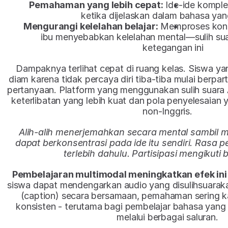
Pemahaman yang lebih cepat:
 Ide-ide komplek
ketika dijelaskan dalam bahasa yang
Mengurangi kelelahan belajar:
 Memproses kon
ibu menyebabkan kelelahan mental—sulih sua
ketegangan ini​
Dampaknya terlihat cepat di ruang kelas. Siswa y
diam karena tidak percaya diri tiba-tiba mulai berpar
pertanyaan. Platform yang menggunakan sulih suara A
keterlibatan yang lebih kuat dan pola penyelesaian ya
non-Inggris.
Alih-alih menerjemahkan secara mental sambil m
dapat berkonsentrasi pada ide itu sendiri. Rasa pe
terlebih dahulu. Partisipasi mengikuti 
Pembelajaran multimodal meningkatkan efek ini l
siswa dapat mendengarkan audio yang disulihsuarak
(caption) secara bersamaan, pemahaman sering ka
konsisten - terutama bagi pembelajar bahasa yang
melalui berbagai saluran.​