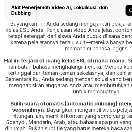
Alat Penerjemah Video AI, Lokalisasi, dan 
C
Dubbing
Bayangkan ini: Anda sedang mengajarkan pelajaran
kelas ESL Anda. Penjelasan video Anda jelas, conto
tetapi setengah dari siswa Anda duduk di sana deng
karena pelajarannya terlalu sulit—mereka hanya b
memahami bahasa Inggris.
Hal ini terjadi di ruang kelas ESL di mana-mana.
 S
hambatan bahasa menghalangi mereka. Mereka kehila
tertinggal dari teman-teman sekelasnya, dan kehilang
Sementara itu, Anda sedang mencari solusi yang bena
menghabiskan anggaran Anda atau membutuhkan w
untuk membuatnya.​
Sulih suara otomatis (automatic dubbing) meng
sepenuhnya
. Bayangkan mengambil video pelaja
hitungan jam, memiliki konten yang 
sama
 yang te
Spanyol, Mandarin, Arab, atau bahasa apa pun yang
di rumah. Bukan subtitle yang harus mereka baca s