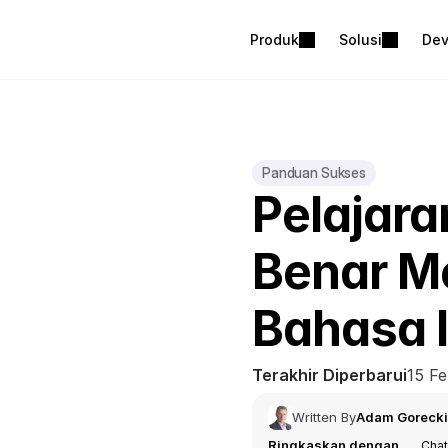
Produk
Solusi
Dev
Panduan Sukses
Pelajara
Benar M
Bahasa I
Terakhir Diperbarui
15 Fe
Written By
Adam Gorecki
Ringkaskan dengan
Cha