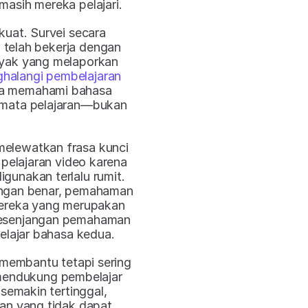
asih mereka pelajari.
uat. Survei secara 
telah bekerja dengan 
yak yang melaporkan 
alangi pembelajaran 
ya memahami bahasa 
 mata pelajaran—bukan 
 melewatkan frasa kunci 
pelajaran video karena 
gunakan terlalu rumit. 
ngan benar, pemahaman 
mereka yang merupakan 
 kesenjangan pemahaman 
elajar bahasa kedua.
membantu tetapi sering 
 mendukung pembelajar 
semakin tertinggal, 
ran yang tidak dapat 