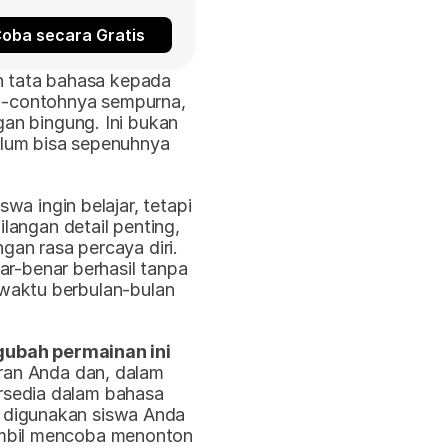
oba secara Gratis
 tata bahasa kepada 
h-contohnya sempurna, 
an bingung. Ini bukan 
elum bisa sepenuhnya 
iswa ingin belajar, tetapi 
ngan detail penting, 
an rasa percaya diri. 
r-benar berhasil tanpa 
aktu berbulan-bulan 
ubah permainan ini 
ran Anda dan, dalam 
rsedia dalam bahasa 
 digunakan siswa Anda 
ambil mencoba menonton