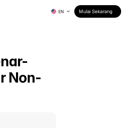
Mulai Sekarang
EN
enar-
r Non-