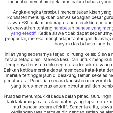
mencoba memahami pelajaran dalam bahasa yang m
Angka-angka tersebut menceritakan kisah yang k
konsisten menunjukkan bahwa sebagian besar guru 
siswa ESL dalam beberapa tahun terakhir, dan ban
kekhawatiran tentang 
hambatan bahasa yang mengh
yang efektif
. Ketika siswa tidak dapat sepenuhn
pengantar, mereka menghadapi tantangan di 
setiap
hanya kelas bahasa Inggris.
Inilah yang sebenarnya terjadi di ruang kelas: Siswa
tetapi tetap diam. Mereka kesulitan untuk mengikuti 
temponya terasa terlalu cepat atau kosakata yang di
Bahkan ketika mereka dapat membaca kata-kata de
mereka tertinggal jauh di belakang teman sekelas 
penutur asli. Penelitian secara konsisten menyoroti
yang terus-menerus antara penutur asli dan pemb
Frustrasi menumpuk di kedua belah pihak. Guru ingin 
kali kekurangan alat atau materi yang tepat untuk
multibahasa secara efektif. Sementara itu, siswa 
kehilangan rasa percaya diri dengan setiap pelaja