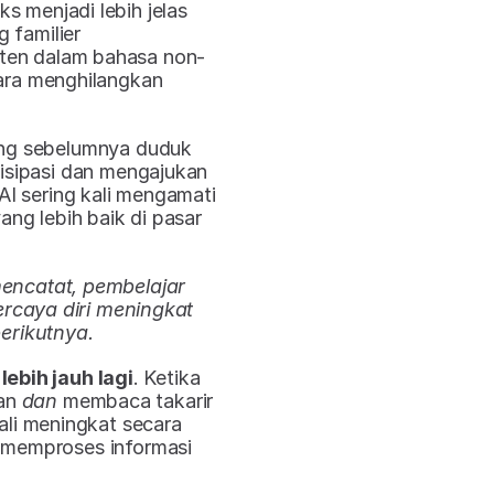
s menjadi lebih jelas 
 familier​
ten dalam bahasa non-
ra menghilangkan 
ang sebelumnya duduk 
tisipasi dan mengajukan 
I sering kali mengamati 
ng lebih baik di pasar 
encatat, pembelajar 
rcaya diri meningkat 
berikutnya.
ebih jauh lagi
. Ketika 
an 
dan
 membaca takarir 
li meningkat secara 
 memproses informasi 