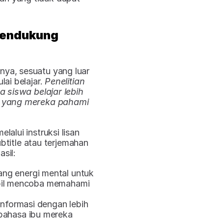
endukung 
ya, sesuatu yang luar 
ai belajar. 
Penelitian 
siswa belajar lebih 
a yang mereka pahami 
alui instruksi lisan 
itle atau terjemahan 
sil:​
ng energi mental untuk 
bil mencoba memahami 
nformasi dengan lebih 
bahasa ibu mereka​