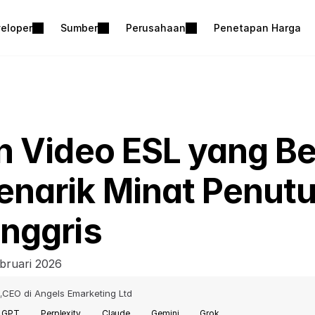
eloper
Sumber
Perusahaan
Penetapan Harga
n Video ESL yang B
enarik Minat Penutu
nggris
bruari 2026
CEO di Angels Emarketing Ltd
,
t GPT
Perplexity
Claude
Gemini
Grok