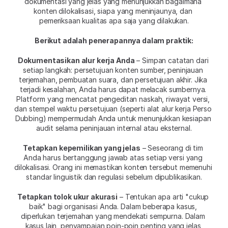
dokumentasi yang jelas yang menunjukkan bagaimana 
konten dilokalisasi, siapa yang meninjaunya, dan 
pemeriksaan kualitas apa saja yang dilakukan.
Berikut adalah penerapannya dalam praktik:
Dokumentasikan alur kerja Anda
 – Simpan catatan dari 
setiap langkah: persetujuan konten sumber, peninjauan 
terjemahan, pembuatan suara, dan persetujuan akhir. Jika 
terjadi kesalahan, Anda harus dapat melacak sumbernya. 
Platform yang mencatat pengeditan naskah, riwayat versi, 
dan stempel waktu persetujuan (seperti alat alur kerja Perso 
Dubbing) mempermudah Anda untuk menunjukkan kesiapan 
audit selama peninjauan internal atau eksternal.
Tetapkan kepemilikan yang jelas
 – Seseorang di tim 
Anda harus bertanggung jawab atas setiap versi yang 
dilokalisasi. Orang ini memastikan konten tersebut memenuhi 
standar linguistik dan regulasi sebelum dipublikasikan.
Tetapkan tolok ukur akurasi
 – Tentukan apa arti "cukup 
baik" bagi organisasi Anda. Dalam beberapa kasus, 
diperlukan terjemahan yang mendekati sempurna. Dalam 
kasus lain, penyampaian poin-poin penting yang jelas 