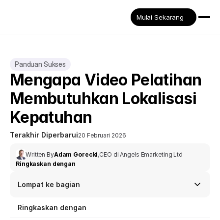
Mulai Sekarang
Panduan Sukses
Mengapa Video Pelatihan 
Membutuhkan Lokalisasi 
Kepatuhan
Terakhir Diperbarui
20 Februari 2026
Written By
Adam Gorecki
,
CEO di Angels Emarketing Ltd
Ringkaskan dengan
Lompat ke bagian
Ringkaskan dengan