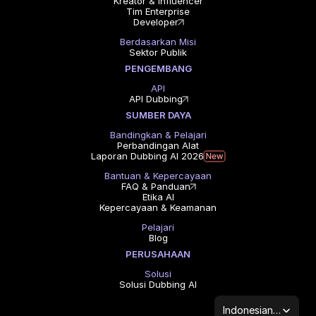
Kreator & Influencer
Tim Enterprise
Developer
Berdasarkan Misi
Sektor Publik
PENGEMBANG
API
API Dubbing
SUMBER DAYA
Bandingkan & Pelajari
Perbandingan Alat
Laporan Dubbing AI 2026
Bantuan & Kepercayaan
FAQ & Panduan
Etika AI
Kepercayaan & Keamanan
Pelajari
Blog
PERUSAHAAN
Solusi
Solusi Dubbing AI
Select Language
Indonesian (Indonesia)