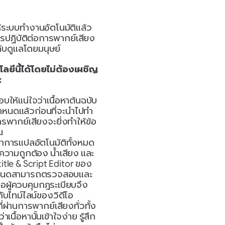
้ระบบทำงานอัตโนมัติแล้ว
รปฏิบัติต่อการพากย์เสียง
กับดูแลโดยมนุษย์
ลยีนี้ได้โดยไม่ต้องเผชิญ
:
บให้แน่ใจว่าเนื้อหาต้นฉบับ
หนดแล้วก่อนที่จะนำไปทำ 
รพากย์เสียงจะยิ่งทำให้ข้อ
น
พาการแปลอัตโนมัติทั้งหมด 
ความถูกต้อง น้ำเสียง และ
tle & Script Editor ของ 
อกำหนดสามารถตรวจสอบและ
ือผู้ควบคุมกฎระเบียบจึง
ับไทม์ไลน์ของวิดีโอ
่ผ่านการพากย์เสียงทั่วทั้ง
นื้อหานั้นเข้าใจง่าย รู้สึก