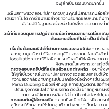
จะรู้สึกเป็นธรรมชาติมากขึ้น
แต่ในสภาพแวดล้อมที่มีการควบคุม คุณไม่สามารถปล่อยให
เดินจากไปได้ การใช้งานอย่างมีความรับผิดชอบหมายถึงกา
อัตโนมัติในฐานะ
เครื่องมือ
 ไม่ใช่สิ่งทดแทนการกำ
วิธีที่ทีมควบคุมการปฏิบัติตามข้อกำหนดสามารถใช้เทคโนโ
กับความเสี่ยงที่ไม่จำเป็น มีดังนี้
เริ่มต้นด้วยสคริปต์ที่ผ่านการตรวจสอบแล้ว
 – ตรวจสอ
ของคุณถูกต้อง ได้รับการอนุมัติ และสอดคล้องกับข้อกำ
localization หากวิดีโอฝึกอบรมต้นฉบับมีข้อผิดพลาด กา
ผิดพลาดนั้นแพร่กระจายเร็วขึ้
ตรวจสอบสคริปต์ที่แปลแล้วแยกต่างหาก
 – อย่าพึ่ง
ให้ผู้ที่เชี่ยวชาญในภาษาปลายทางตรวจสอบสคริปต์เพื่อ
ความสอดคล้องกับกฎระเบียบ เครื่องมือต่างๆ เช่น Subti
Perso Dubbing จะช่วยให้ทีมดูแลการปฏิบัติตามข้
ปรับปรุงการแปลได้ทีละบรรทัด ดังนั้น ฝ่ายกฎหมายหร
สามารถอัปเดตการเลือกใช้คำได้โดยไม่ต้องไปยุ่งก
ทดสอบกับผู้ใช้งานจริง
 – ก่อนที่จะเปิดตัวการฝึกอบรมที
ภูมิภาค ให้ทดลองใช้กับกลุ่มตัวอย่างขนาดเล็กก่อน ถามว่าเ