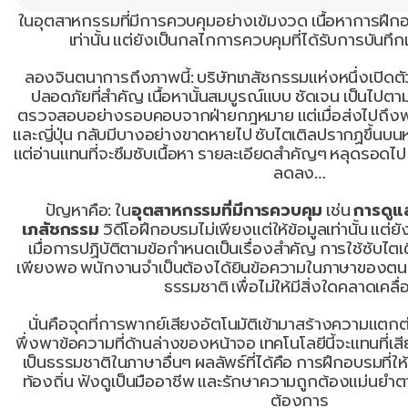
ในอุตสาหกรรมที่มีการควบคุมอย่างเข้มงวด เนื้อหาการฝึกอ
เท่านั้น แต่ยังเป็นกลไกการควบคุมที่ได้รับการบันทึ
ลองจินตนาการถึงภาพนี้: บริษัทเภสัชกรรมแห่งหนึ่งเปิดต
ปลอดภัยที่สำคัญ เนื้อหานั้นสมบูรณ์แบบ ชัดเจน เป็นไปต
ตรวจสอบอย่างรอบคอบจากฝ่ายกฎหมาย แต่เมื่อส่งไปถึงพน
และญี่ปุ่น กลับมีบางอย่างขาดหายไป ซับไตเติลปรากฏขึ้นบ
แต่อ่านแทนที่จะซึมซับเนื้อหา รายละเอียดสำคัญๆ หลุดรอดไ
ลดลง…
ปัญหาคือ: ใน
อุตสาหกรรมที่มีการควบคุม
 เช่น 
การดูแ
เภสัชกรรม
 วิดีโอฝึกอบรมไม่เพียงแต่ให้ข้อมูลเท่านั้น แต่
เมื่อการปฏิบัติตามข้อกำหนดเป็นเรื่องสำคัญ การใช้ซับไตเ
เพียงพอ พนักงานจำเป็นต้องได้ยินข้อความในภาษาของตน
ธรรมชาติ เพื่อไม่ให้มีสิ่งใดคลาดเคลื
นั่นคือจุดที่การพากย์เสียงอัตโนมัติเข้ามาสร้างความแตกต
พึ่งพาข้อความที่ด้านล่างของหน้าจอ เทคโนโลยีนี้จะแทนที่เสี
เป็นธรรมชาติในภาษาอื่นๆ ผลลัพธ์ที่ได้คือ การฝึกอบรมที่ให
ท้องถิ่น ฟังดูเป็นมืออาชีพ และรักษาความถูกต้องแม่นย
ต้องการ