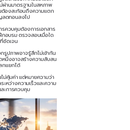
จไม่ผ่านมาตรฐานในสหภาพ
ำเป็นต้องสะท้อนถึงความแตก
ำคัญลดทอนลงไป
ีการควบคุมต้องการเอกสาร
ฝึกอบรม ตรวจสอบเมื่อใด 
ี่ชัดเจน
อกรูปภาพอาจรู้สึกไม่เข้ากัน
ลาดหนึ่งอาจสร้างความสับสน
ปลกแยกได้
นไม่คุ้มค่า แต่หมายความว่า
ุลระหว่างความเร็วและความ
และการควบคุม