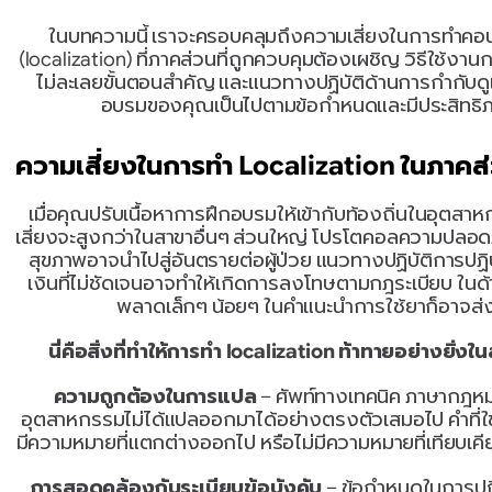
ในบทความนี้ เราจะครอบคลุมถึงความเสี่ยงในการทำคอนเทน
(localization) ที่ภาคส่วนที่ถูกควบคุมต้องเผชิญ วิธีใช้งา
ไม่ละเลยขั้นตอนสำคัญ และแนวทางปฏิบัติด้านการกำกับดูแล
อบรมของคุณเป็นไปตามข้อกำหนดและมีประสิทธ
ความเสี่ยงในการทำ Localization ในภาคส่
เมื่อคุณปรับเนื้อหาการฝึกอบรมให้เข้ากับท้องถิ่นในอุตสา
เสี่ยงจะสูงกว่าในสาขาอื่นๆ ส่วนใหญ่ โปรโตคอลความปลอดภ
สุขภาพอาจนำไปสู่อันตรายต่อผู้ป่วย แนวทางปฏิบัติการป
เงินที่ไม่ชัดเจนอาจทำให้เกิดการลงโทษตามกฎระเบียบ ในด้
พลาดเล็กๆ น้อยๆ ในคำแนะนำการใช้ยาก็อาจส่
นี่คือสิ่งที่ทำให้การทำ localization ท้าทายอย่างยิ่ง
ความถูกต้องในการแปล
 – ศัพท์ทางเทคนิค ภาษากฎห
อุตสาหกรรมไม่ได้แปลออกมาได้อย่างตรงตัวเสมอไป คำที่
มีความหมายที่แตกต่างออกไป หรือไม่มีความหมายที่เทียบเคี
การสอดคล้องกับระเบียบข้อบังคับ
 – ข้อกำหนดในการป