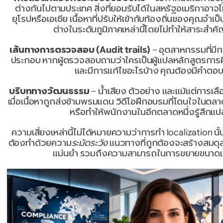
ต่างกันไปตามประเทศ สิ่งที่ยอมรับได้ในสหรัฐอเมริกาอา
ยุโรปหรือเอเชีย เนื้อหาที่ปรับให้เข้ากับท้องถิ่นของคุณจ
ต่างในระดับภูมิภาคเหล่านี้โดยไม่ทำให้สาระส
เส้นทางการตรวจสอบ (Audit trails)
 – อุตสาหกรรมที่ม
ประกอบ หากผู้ตรวจสอบถามว่าใครเป็นผู้แปลหลักสูตรการ
และมีการแก้ไขอะไรบ้าง คุณต้องมีคำตอบท
บริบททางวัฒนธรรม
 – น้ำเสียง ตัวอย่าง และแม้แต่การเลื
เมื่อเนื้อหาถูกส่งข้ามพรมแดน วิดีโอฝึกอบรมที่โดนใจในต
หรือทำให้พนักงานในอีกตลาดหนึ่งรู้สึกแ
ความเสี่ยงเหล่านี้ไม่ได้หมายความว่าการทำ localization นั้
ต้องทำด้วยความ
ระมัดระวัง
 แนวทางที่ถูกต้องจะสร้างสมด
แม่นยำ รวมถึงความสามารถในการขยายขนาด