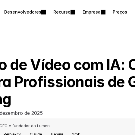
Desenvolvedores
Recurso
Empresa
Preços
 de Vídeo com IA: O
a Profissionais de 
ng
 dezembro de 2025
CEO e fundador da Lumen
Perplexity
Claude
Gemini
Grok