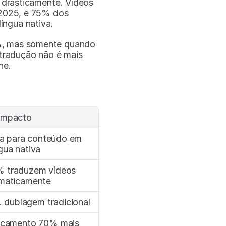
rasticamente. Vídeos 
2025, e 75% dos 
íngua nativa.
, mas somente quando 
tradução não é mais 
ne.
Impacto
ta para conteúdo em 
ngua nativa
 traduzem vídeos 
ematicamente
. dublagem tradicional
ançamento 70% mais 