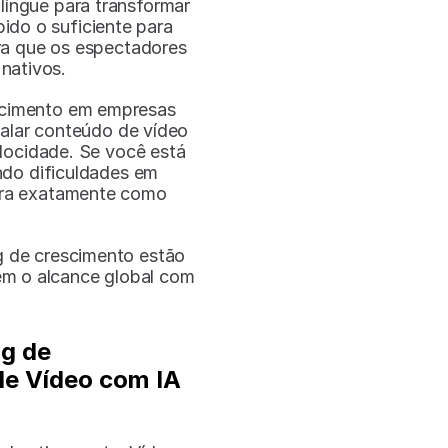
língue para transformar 
do o suficiente para 
ra que os espectadores 
nativos.
scimento em empresas 
lar conteúdo de vídeo 
locidade. Se você está 
do dificuldades em 
tra exatamente como 
 de crescimento estão 
economizando 20 horas semanais enquanto expandem o alcance global com 
g de 
e Vídeo com IA 