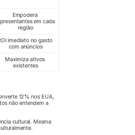
Empodera 
epresentantes em cada 
região
OI imediato no gasto 
com anúncios
Maximiza ativos 
existentes
onverte 12% nos EUA, 
os não entendem a 
ência cultural. Mesma 
ulturalmente.