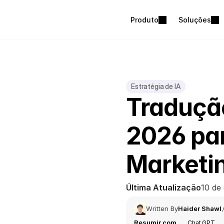
Produto
Soluções
Estratégia de IA
Tradução
2026 par
Marketi
Última Atualização
10 de
Written By
Haider Shawl
,
Resumir com
Chat GPT