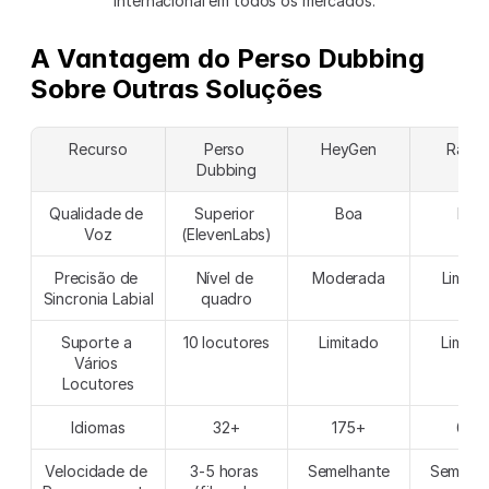
internacional em todos os mercados.
A Vantagem do Perso Dubbing 
Sobre Outras Soluções
Recurso
Perso 
HeyGen
Rask.a
Dubbing
Qualidade de 
Superior 
Boa
Boa
Voz
(ElevenLabs)
Precisão de 
Nível de 
Moderada
Limita
Sincronia Labial
quadro
Suporte a 
10 locutores
Limitado
Limita
Vários 
Locutores
Idiomas
32+
175+
60+
Velocidade de 
3-5 horas 
Semelhante
Semelha