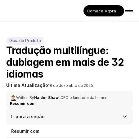
Comece Agora
Guia do Produto
Tradução multilíngue: 
dublagem em mais de 32 
idiomas
Última Atualização
18 de dezembro de 2025
Written By
Haider Shawl
,
CEO e fundador da Lumen
Resumir com
Ir para a seção
Resumir com