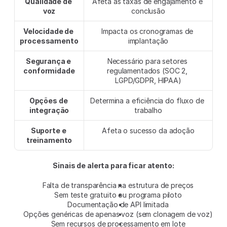
Qualidade de 
Afeta as taxas de engajamento e 
voz
conclusão
Velocidade de 
Impacta os cronogramas de 
processamento
implantação
Segurança e 
Necessário para setores 
conformidade
regulamentados (SOC 2, 
LGPD/GDPR, HIPAA)
Opções de 
Determina a eficiência do fluxo de 
integração
trabalho
Suporte e 
Afeta o sucesso da adoção
treinamento
Sinais de alerta para ficar atento:
Falta de transparência na estrutura de preços
Sem teste gratuito ou programa piloto
Documentação de API limitada
Opções genéricas de apenas voz (sem clonagem de voz)
Sem recursos de processamento em lote