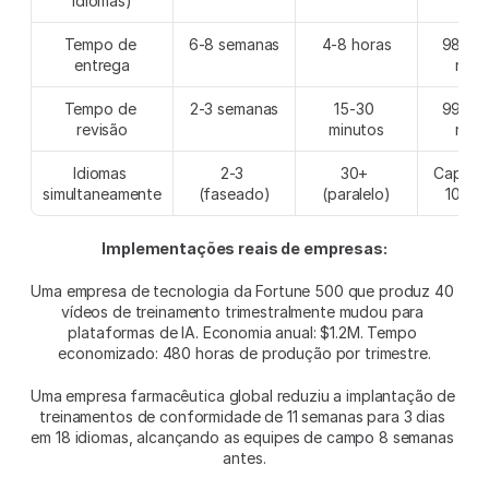
idiomas)
Tempo de 
6-8 semanas
4-8 horas
98% ma
entrega
rápi
Tempo de 
2-3 semanas
15-30 
99% ma
revisão
minutos
rápi
Idiomas 
2-3 
30+ 
Capacid
simultaneamente
(faseado)
(paralelo)
10x m
Implementações reais de empresas:
Uma empresa de tecnologia da Fortune 500 que produz 40 
vídeos de treinamento trimestralmente mudou para 
plataformas de IA. Economia anual: $1.2M. Tempo 
economizado: 480 horas de produção por trimestre.
Uma empresa farmacêutica global reduziu a implantação de 
treinamentos de conformidade de 11 semanas para 3 dias 
em 18 idiomas, alcançando as equipes de campo 8 semanas 
antes.