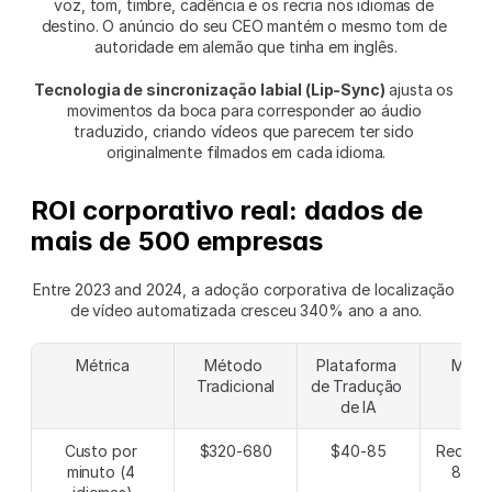
voz, tom, timbre, cadência e os recria nos idiomas de 
destino. O anúncio do seu CEO mantém o mesmo tom de 
autoridade em alemão que tinha em inglês.
Tecnologia de sincronização labial (Lip-Sync)
 ajusta os 
movimentos da boca para corresponder ao áudio 
traduzido, criando vídeos que parecem ter sido 
originalmente filmados em cada idioma.
ROI corporativo real: dados de 
mais de 500 empresas
Entre 2023 and 2024, a adoção corporativa de localização 
de vídeo automatizada cresceu 340% ano a ano.
Métrica
Método 
Plataforma 
Melho
Tradicional
de Tradução 
de IA
Custo por 
$320-680
$40-85
Redução
minuto (4 
85-9