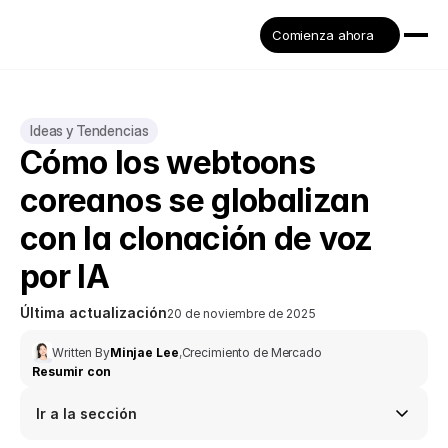
Comienza ahora
Ideas y Tendencias
Cómo los webtoons 
coreanos se globalizan 
con la clonación de voz 
por IA
Última actualización
20 de noviembre de 2025
Written By
Minjae Lee
,
Crecimiento de Mercado
Resumir con
Ir a la sección