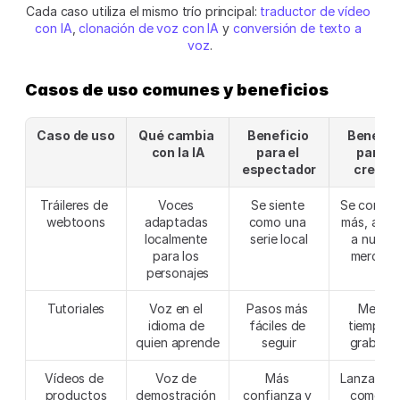
Cada caso utiliza el mismo trío principal: 
traductor de vídeo 
con IA
, 
clonación de voz con IA
 y 
conversión de texto a 
voz
.
Casos de uso comunes y beneficios
Caso de uso
Qué cambia 
Beneficio 
Benefici
con la IA
para el 
para el 
espectador
creado
Tráileres de 
Voces 
Se siente 
Se compar
webtoons
adaptadas 
como una 
más, acce
localmente 
serie local
a nuevos
para los 
mercad
personajes
Tutoriales
Voz en el 
Pasos más 
Menos 
idioma de 
fáciles de 
tiempo d
quien aprende
seguir
grabaci
Vídeos de 
Voz de 
Más 
Lanzamien
productos
demostración 
confianza y 
comercial