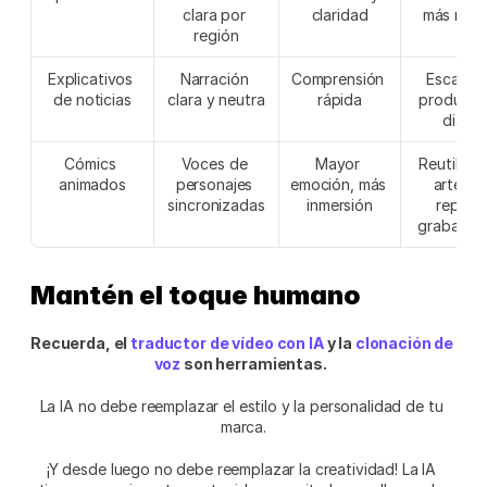
clara por 
claridad
más rápi
región
Explicativos 
Narración 
Comprensión 
Escalar la
de noticias
clara y neutra
rápida
producció
diaria
Cómics 
Voces de 
Mayor 
Reutilizar 
animados
personajes 
emoción, más 
arte sin 
sincronizadas
inmersión
repetir 
grabacio
Mantén el toque humano
Recuerda, el 
traductor de vídeo con IA
 y la 
clonación de 
voz 
son herramientas.  
La IA no debe reemplazar el estilo y la personalidad de tu 
marca.
¡Y desde luego no debe reemplazar la creatividad! La IA 