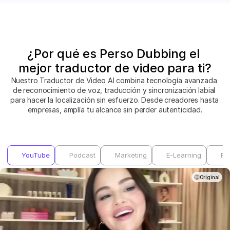
¿Por qué es Perso Dubbing el 
mejor traductor de video para ti?
Nuestro Traductor de Video AI combina tecnología avanzada 
de reconocimiento de voz, traducción y sincronización labial 
para hacer la localización sin esfuerzo. Desde creadores hasta 
empresas, amplía tu alcance sin perder autenticidad.
YouTube
Podcast
Marketing
E-Learning
RR
Original