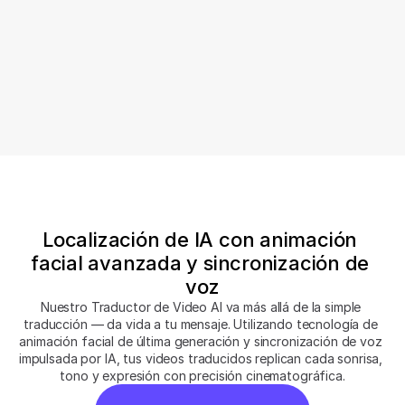
Sincronización labial perfecta. Cada vez.
El traductor de sincronización de labios de 
IA alinea perfectamente el movimiento 
facial y el discurso traducido, haciendo 
que tus videos localizados se sientan 
nativos y creíbles.
Localización de IA con animación 
facial avanzada y sincronización de 
voz
Nuestro Traductor de Video AI va más allá de la simple 
traducción — da vida a tu mensaje. Utilizando tecnología de 
animación facial de última generación y sincronización de voz 
impulsada por IA, tus videos traducidos replican cada sonrisa, 
tono y expresión con precisión cinematográfica.