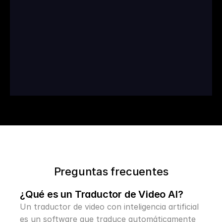
Hasta un 90% de 
ahorro en la tarifa de 
traducción.
Apuntar a 100+ mercados 
simultáneamente
Termina proyectos en días, no 
en semanas o meses.
Preguntas frecuentes
¿Qué es un Traductor de Video AI?
Un traductor de video con inteligencia artificial 
es un software que traduce automáticamente 