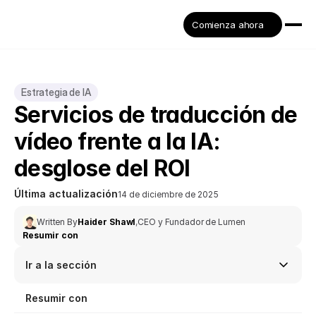
Comienza ahora
Estrategia de IA
Servicios de traducción de 
vídeo frente a la IA: 
desglose del ROI
Última actualización
14 de diciembre de 2025
Written By
Haider Shawl
,
CEO y Fundador de Lumen
Resumir con
Ir a la sección
Resumir con