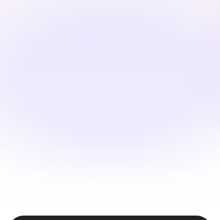
Unggah atau Pilih Demo Produk Anda
Mulailah dengan video atau audio yang ada.
Terjemahkan & Personalisasi
Perso AI menerjemahkan dialog, menghasilkan pengisi 
suara yang realistis, dan menyelaraskan gerakan bibir 
dengan sempurna.
Tinjau & Ekspor
Tinjau demo produk lokal Anda, edit subtitle jika 
diperlukan, lalu ekspor MP4 siap untuk saluran mana 
pun.