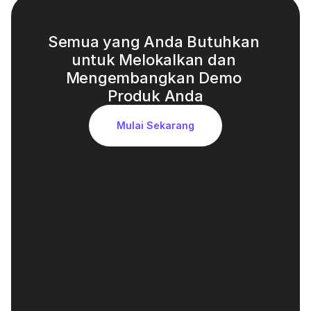
Semua yang Anda Butuhkan 
untuk Melokalkan dan 
Mengembangkan Demo 
Produk Anda
Mulai Sekarang
Kloning Suara AI yang Akurat untuk 
Nada Eksekutif
Identitas suara kepemimpinan dipertahankan di 
seluruh bahasa, memperkuat kepercayaan dan 