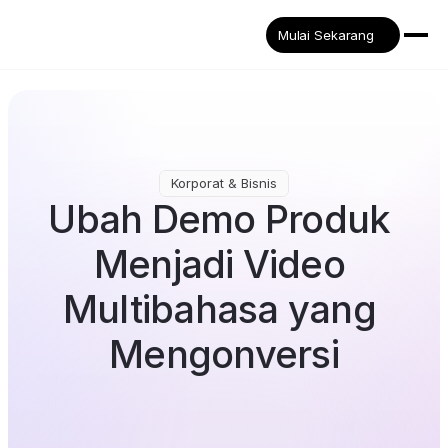
Mulai Sekarang
Korporat & Bisnis
Ubah Demo Produk 
Menjadi Video 
Multibahasa yang 
Mengonversi
Terjemahkan dan alih suara demo produk 
Anda, penjelasan fitur, dan video orientasi ke 
berbagai bahasa—secara instan. Sampaikan 
penjelasan produk yang jelas dan mudah 