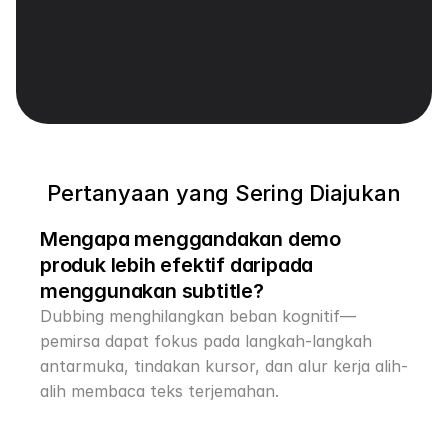
Kontrol Skrip yang Sadar Konteks
Edit naskah yang diterjemahkan untuk 
menyempurnakan istilah teknis, bahasa gaul, dan 
nama, kemudian buat ulang dubbing dengan 
nada suara yang sesuai dan sinkronisasi bibir 
otomatis untuk realisme setingkat penutur asli.
Pertanyaan yang Sering Diajukan
Mengapa menggandakan demo 
produk lebih efektif daripada 
menggunakan subtitle?
Dubbing menghilangkan beban kognitif—
pemirsa dapat fokus pada langkah-langkah 
antarmuka, tindakan kursor, dan alur kerja alih-
alih membaca teks terjemahan.