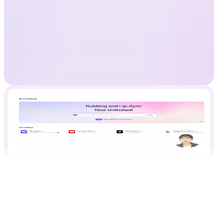
dipahami kepada pelanggan global tanpa 
harus membangun ulang video.
Mulai Membuat Demo Produk Global