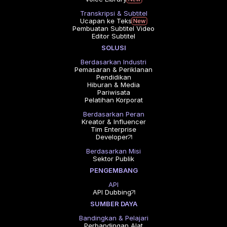
Transkripsi & Subtitel
Ucapan ke Teks
Pembuatan Subtitel Video
Editor Subtitel
SOLUSI
Berdasarkan Industri
Pemasaran & Periklanan
Pendidikan
Hiburan & Media
Pariwisata
Pelatihan Korporat
Berdasarkan Peran
Kreator & Influencer
Tim Enterprise
Developer
Berdasarkan Misi
Sektor Publik
PENGEMBANG
API
API Dubbing
SUMBER DAYA
Bandingkan & Pelajari
Perbandingan Alat