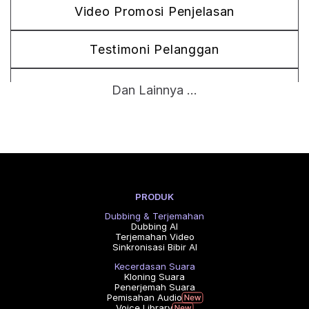
Video Promosi Penjelasan
Testimoni Pelanggan
Film Kisah Merek
Dan Lainnya ...
PRODUK
Dubbing & Terjemahan
Dubbing AI
Terjemahan Video
Sinkronisasi Bibir AI
Kecerdasan Suara
Kloning Suara
Penerjemah Suara
Pemisahan Audio
Voice Library