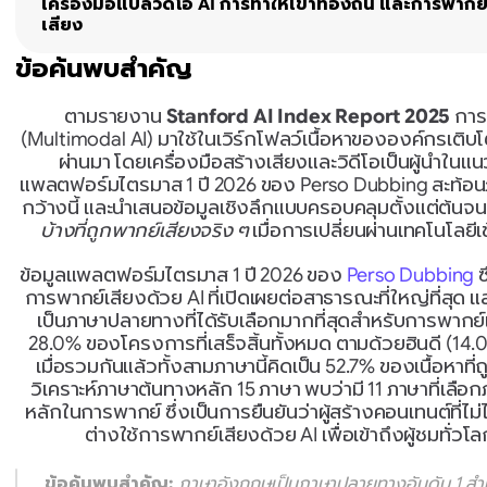
เครื่องมือแปลวิดีโอ AI การทำให้เข้าท้องถิ่น และการพากย
เสียง
ข้อค้นพบสำคัญ
ตามรายงาน 
Stanford AI Index Report 2025
 การ
(Multimodal AI) มาใช้ในเวิร์กโฟลว์เนื้อหาขององค์กรเติบโตขึ้น
ผ่านมา โดยเครื่องมือสร้างเสียงและวิดีโอเป็นผู้นำในแน
แพลตฟอร์มไตรมาส 1 ปี 2026 ของ Perso Dubbing สะท้อ
กว้างนี้ และนำเสนอข้อมูลเชิงลึกแบบครอบคลุมตั้งแต่ต้นจน
บ้างที่ถูกพากย์เสียงจริง ๆ
 เมื่อการเปลี่ยนผ่านเทคโนโลยีเ
ข้อมูลแพลตฟอร์มไตรมาส 1 ปี 2026 ของ 
Perso Dubbing
 
การพากย์เสียงด้วย AI ที่เปิดเผยต่อสาธารณะที่ใหญ่ที่สุด
เป็นภาษาปลายทางที่ได้รับเลือกมากที่สุดสำหรับการพากย์เ
28.0% ของโครงการที่เสร็จสิ้นทั้งหมด ตามด้วยฮินดี (14.
เมื่อรวมกันแล้วทั้งสามภาษานี้คิดเป็น 52.7% ของเนื้อหาท
วิเคราะห์ภาษาต้นทางหลัก 15 ภาษา พบว่ามี 11 ภาษาที่เลื
หลักในการพากย์ ซึ่งเป็นการยืนยันว่าผู้สร้างคอนเทนต์ที่ไ
ต่างใช้การพากย์เสียงด้วย AI เพื่อเข้าถึงผู้ชมทั่วโ
ข้อค้นพบสำคัญ:
 ภาษาอังกฤษเป็นภาษาปลายทางอันดับ 1 สำหรั