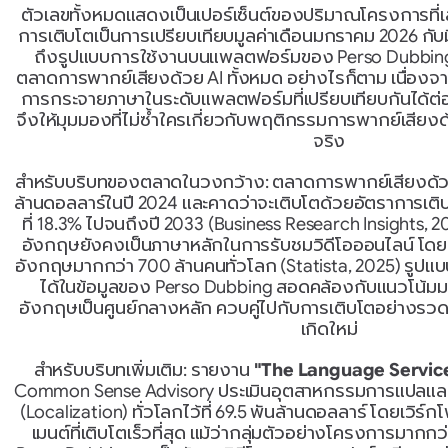
ตัวเลขทั้งหมดแสดงเป็นเปอร์เซ็นต์ของปริมาณโครงการที่เ
การเติบโตเป็นการเปรียบเทียบมูลค่าเดือนมกราคม 2026 กับ
ถึงรูปแบบการใช้งานบนแพลตฟอร์มของ Perso Dubbing 
ตลาดการพากย์เสียงด้วย AI ทั้งหมด อย่างไรก็ตาม เนื่องจา
การกระจายภาษาในระดับแพลตฟอร์มที่เปรียบเทียบกันได้ต่อ
จึงให้มุมมองที่ไม่ซ้ำใครเกี่ยวกับพฤติกรรมการพากย์เสียง
จริง
สำหรับบริบทของตลาดในวงกว้าง: ตลาดการพากย์เสียงด้วย AI
ล้านดอลลาร์ในปี 2024 และคาดว่าจะเติบโตด้วยอัตราการเติบ
ที่ 18.3% ไปจนถึงปี 2033 (Business Research Insights, 
อังกฤษยังคงเป็นภาษาหลักในการรับชมวิดีโอออนไลน์ โดยมีผ
อังกฤษมากกว่า 700 ล้านคนทั่วโลก (Statista, 2025) รูปแ
ได้ในข้อมูลของ Perso Dubbing สอดคล้องกับแนวโน้มมหภ
อังกฤษเป็นศูนย์กลางหลัก ควบคู่ไปกับการเติบโตอย่างรว
เกิดใหม่
สำหรับบริบทเพิ่มเติม: รายงาน 
"The Language Servic
Common Sense Advisory ประเมินอุตสาหกรรมการแปลและปรั
(Localization) ทั่วโลกไว้ที่ 69.5 พันล้านดอลลาร์ โดยเวิร์ก
เมนต์ที่เติบโตเร็วที่สุด แม้ว่ากลุ่มตัวอย่างโครงการมาก