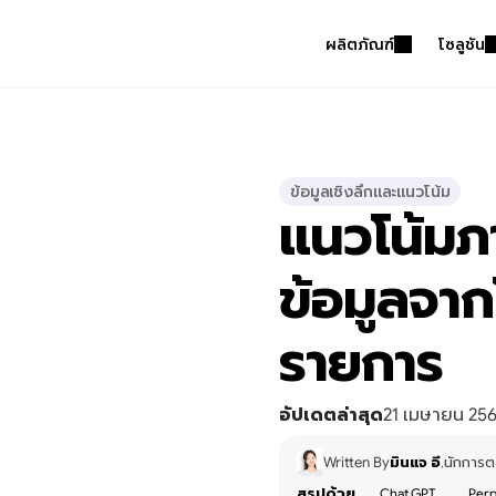
ผลิตภัณฑ์
โซลูชัน
ข้อมูลเชิงลึกและแนวโน้ม
แนวโน้มภา
ข้อมูลจา
รายการ
อัปเดตล่าสุด
21 เมษายน 25
Written By
มินแจ อี
นักการต
,
สรุปด้วย
Chat GPT
Perp