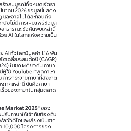
สร็จสมบูรณ์ทั้งหมด อัตรา
มีนาคม 2026 ข้อมูลนี้แสดง
และอาจไม่ได้สะท้อนถึง
กยังไม่มีการเผยแพร่ข้อมูล
สาธารณะ ข้อค้นพบเหล่านี้
ด้วย AI ในโลกแห่งความเป็น
 ทั่วโลกมีมูลค่า 1.16 พัน
โตเฉลี่ยสะสมต่อปี (CAGR) 
2024) ในขณะเดียวกัน ภาษา
ู้ใช้ YouTube ที่พูดภาษา
บบการกระจายภาษาที่สังเกต
าคเหล่านี้ นั่นคือภาษา
ดเร็วของภาษาในกลุ่มตลาด
es Market 2025"
 ของ 
บภาษาให้เข้ากับท้องถิ่น 
โฟลว์วิดีโอและเสียงเป็นเซก
กว่า 10,000 โครงการของ 