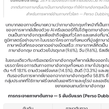
ข้อค้นพบสำคัญ:
 26.9% ของโครงการพากย์เสียงด้วย AI ทั
จากต้นทางภาษาอื่นมาเป็นภาษาอังกฤษ ทำให้ภาษาอังกฤษเป็นจ
สำหรับการพากย์ข้ามภาษาทั่วโลก — Perso Dubbing,
บทบาทสองทางนี้หมายความว่าภาษาอังกฤษทำหน้าที่เป็นภาษ
ของการพากย์เสียงด้วย AI ครีเอเตอร์ที่ไม่ได้พูดภาษาอ
ตนเป็นภาษาอังกฤษเพื่อเข้าถึงผู้ชมทั่วโลก และแหล่งที่
ภูมิศาสตร์อย่างมาก ในบรรดาโครงการทั้งหมดที่มุ่งสู่ภาษ
ภาษาหนึ่งที่ครองตลาดอย่างเบ็ดเสร็จ: ภาษาเกาหลีคิดเป็
ภาษาอังกฤษ ตามด้วยโปรตุเกส (9.6%), จีน (9.6%), รัสเซี
ในขณะเดียวกัน ครีเอเตอร์ภาษาอังกฤษก็พากย์เสียงออกไป
บรรดาโครงการต้นทางภาษาอังกฤษทั้งหมด ภาษาโปรตุเกสเ
ต้น ๆ ที่ 18.1% ตามด้วยฝรั่งเศส (14.5%), ฮินดี (13.3%) และสเ
กันรองรับการพากย์ขาออกจากภาษาอังกฤษถึง 58.8% ซึ่งชี้
กลุ่มประเทศที่ใช้ภาษาฝรั่งเศสในแอฟริกาและยุโรป และเอเช
ขยายคอนเทนต์ภาษาอังกฤษ
การกระจายภาษาต้นทาง — 5 อันดับแรก (Perso Dubbi
อันดับ
ภาษาต้นทาง