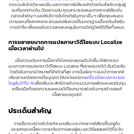
การรวมซับไตเติล แคปชัน และการพากย์เสียงเข้าด้วยกันสำหรับกลุ่มผู้
ชมที่แตกต่างกัน ตัวอย่างเช่น คุณสามารถเสนอการพากย์เสียงใน
ตลาดสำคัญ ๆ และให้บริการซับไตเติลในภาษาอื่น ๆ เพื่อตอบสนอง
ความชอบที่หลากหลาย ส่วนแคปชันควรเป็นมาตรฐานเบื้องต้นสำหรับ
การเข้าถึง เพื่อรองรับความครอบคลุมในการเปิดดูไฟล์วิดีโอทั้งหมด
การขยายขนาดการแปลภาษาวิดีโอแบบ Localize 
เมื่อเวลาผ่านไป
เมื่อความต้องการเนื้อหาทั่วโลกของคุณเติบโตขึ้น ให้พิจารณา
แนวทางการแปลภาษาวิดีโอแบบ Localize ที่ขยายขนาดได้ เริ่มด้วยซับ
ไตเติลในภาษาเป้าหมายที่สำคัญที่สุด จากนั้นค่อย ๆ แนะนำการพากย์
เสียงตามทรัพยากรที่อนุญาต ใช้ประโยชน์จาก
เครื่องมือแปลภาษาและ
โซลูชันวิดีโอ AI
 เพื่อเพิ่มประสิทธิภาพในกระบวนการผลิตและลดต้นทุน 
เครื่องมือที่ถอดความและแปลวิดีโอสามารถช่วยในการสร้างสรรค์
เนื้อหาของคุณได้
ประเด็นสำคัญ
การเลือกระหว่างซับไตเติล แคปชัน และการพากย์เสียงขึ้นอยู่กับ
ประเภทของเนื้อหา ความต้องการของผู้ชม และวิธีเผยแพร่วิดีโอ ซับ