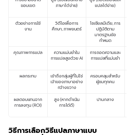
ขอบเขต
ภาษาได้ง่าย)
แปลได้ง่าย)
เสี
ตัวอย่างการใช้
วิดีโอเพื่อการ
โซเชียลมีเดีย, การ
ภาพ
งาน
ศึกษา, ภาพยนตร์
ปฏิบัติตาม
มาตรฐานข้อ
กำหนด
คุณภาพการแปล
ความแม่นยำใน
การถอดความและ
ขึ
การแปลสูงด้วย AI
การแปลที่แม่นยำ
พาก
ผลกระทบ
เข้าถึงกลุ่มผู้ที่ไม่ใช่
ครอบคลุมสำหรับ
กา
เจ้าของภาษาอย่าง
ผู้ชมทุกคน
อาร
กว้างขวาง
ผลตอบแทนจาก
สูง (หากดำเนิน
ปานกลาง
อาจ
การลงทุน (ROI)
การได้ดี)
วิธีการเลือกวิธีแปลภาษาแบบ 