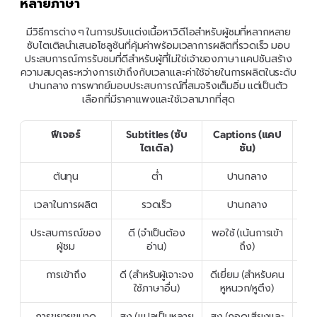
หลายภาษา
 มีวิธีการต่าง ๆ ในการปรับแต่งเนื้อหาวิดีโอสำหรับผู้ชมที่หลากหลาย 
ซับไตเติลนำเสนอโซลูชันที่คุ้มค่าพร้อมเวลาการผลิตที่รวดเร็ว มอบ
ประสบการณ์การรับชมที่ดีสำหรับผู้ที่ไม่ใช่เจ้าของภาษา แคปชันสร้าง
ความสมดุลระหว่างการเข้าถึงกับเวลาและค่าใช้จ่ายในการผลิตในระดับ
ปานกลาง การพากย์มอบประสบการณ์ที่สมจริงเต็มอิ่ม แต่เป็นตัว
เลือกที่มีราคาแพงและใช้เวลามากที่สุด
ฟีเจอร์
Subtitles (ซับ
Captions (แคป
Du
ไตเติล)
ชัน)
ต้นทุน
ต่ำ
ปานกลาง
เวลาในการผลิต
รวดเร็ว
ปานกลาง
ประสบการณ์ของ
ดี (จำเป็นต้อง
พอใช้ (เน้นการเข้า
ดี
ผู้ชม
อ่าน)
ถึง)
การเข้าถึง
ดี (สำหรับผู้เจาะจง
ดีเยี่ยม (สำหรับคน
ดี 
ใช้ภาษาอื่น)
หูหนวก/หูตึง)
การขยายขนาด
สูง (แปลเป็นหลาย
สูง (ถอดเสียงและ
ปาน