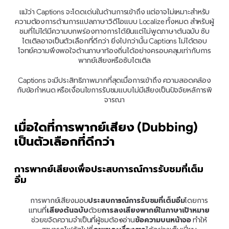
แม้ว่า Captions จะโดดเด่นในด้านการเข้าถึง แต่อาจไม่เหมาะสำหรับ
ความต้องการด้านการแปลภาษาวิดีโอแบบ Localize ทั้งหมด สำหรับผู้
ชมที่ไม่ได้มีความบกพร่องทางการได้ยินแต่ไม่พูดภาษาต้นฉบับ ซับ
ไตเติลอาจเป็นตัวเลือกที่ดีกว่า ยิ่งไปกว่านั้น Captions ไม่ได้ตอบ
โจทย์ความพึงพอใจด้านภาษาท้องถิ่นได้อย่างครอบคลุมเท่ากับการ
พากย์เสียงหรือซับไตเติล
Captions จะมีประสิทธิภาพมากที่สุดเมื่อการเข้าถึง ความสอดคล้อง
กับข้อกำหนด หรือเงื่อนไขการรับชมแบบไม่มีเสียงเป็นปัจจัยหลัการพิ
จารณา
เมื่อใดที่การพากย์เสียง (Dubbing) 
เป็นตัวเลือกที่ดีกว่า
การพากย์เสียงเพื่อประสบการณ์การรับชมที่เต็ม
อิ่ม
การพากย์เสียงมอบ
ประสบการณ์การรับชมที่เต็มอิ่ม
โดยการ
แทนที่
เสียงต้นฉบับ
ด้วย
การลงเสียงพากย์ในภาษาเป้าหมาย
ช่วยขจัดความจำเป็นที่ผู้ชมต้องอ่าน
ข้อความบนหน้าจอ
 ทำให้