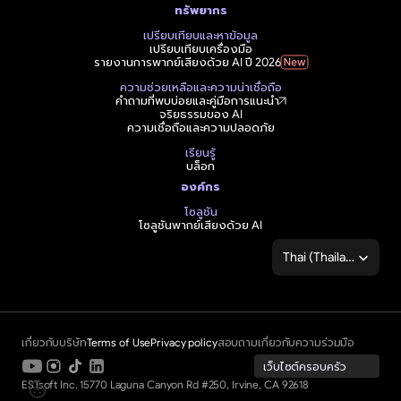
ทรัพยากร
เปรียบเทียบและหาข้อมูล
เปรียบเทียบเครื่องมือ
รายงานการพากย์เสียงด้วย AI ปี 2026
ความช่วยเหลือและความน่าเชื่อถือ
คำถามที่พบบ่อยและคู่มือการแนะนำ
จริยธรรมของ AI
ความเชื่อถือและความปลอดภัย
เรียนรู้
บล็อก
องค์กร
โซลูชัน
โซลูชันพากย์เสียงด้วย AI
Select Language
Thai (Thailand)
เกี่ยวกับบริษัท
Terms of Use
Privacy policy
สอบถามเกี่ยวกับความร่วมมือ
เว็บไซต์ครอบครัว
ESTsoft Inc. 15770 Laguna Canyon Rd #250, Irvine, CA 92618