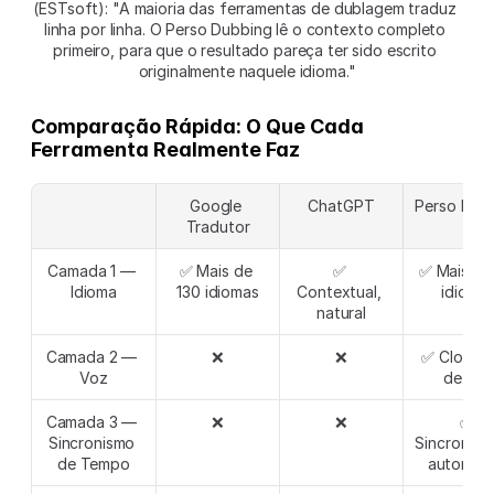
(ESTsoft): "A maioria das ferramentas de dublagem traduz 
linha por linha. O Perso Dubbing lê o contexto completo 
primeiro, para que o resultado pareça ter sido escrito 
originalmente naquele idioma."
Comparação Rápida: O Que Cada 
Ferramenta Realmente Faz
Google 
ChatGPT
Perso Dub
Tradutor
Camada 1 — 
✅ Mais de 
✅ 
✅ Mais de 
Idioma
130 idiomas
Contextual, 
idioma
natural
Camada 2 — 
❌
❌
✅ Clonag
Voz
de voz
Camada 3 — 
❌
❌
✅ 
Sincronismo 
Sincroniza
de Tempo
automáti