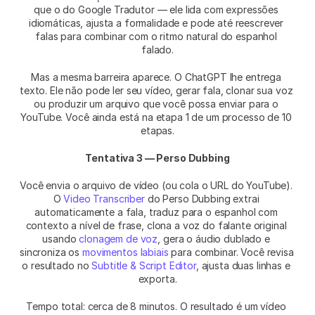
que o do Google Tradutor — ele lida com expressões 
idiomáticas, ajusta a formalidade e pode até reescrever 
falas para combinar com o ritmo natural do espanhol 
falado.
Mas a mesma barreira aparece. O ChatGPT lhe entrega 
texto. Ele não pode ler seu vídeo, gerar fala, clonar sua voz 
ou produzir um arquivo que você possa enviar para o 
YouTube. Você ainda está na etapa 1 de um processo de 10 
etapas.
Tentativa 3 — Perso Dubbing
Você envia o arquivo de vídeo (ou cola o URL do YouTube). 
O 
Video Transcriber
 do Perso Dubbing extrai 
automaticamente a fala, traduz para o espanhol com 
contexto a nível de frase, clona a voz do falante original 
usando 
clonagem de voz
, gera o áudio dublado e 
sincroniza os 
movimentos labiais
 para combinar. Você revisa 
o resultado no 
Subtitle & Script Editor
, ajusta duas linhas e 
exporta.
Tempo total: cerca de 8 minutos. O resultado é um vídeo 