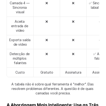
Camada 4 — 
❌
❌
✅ Sincroni
Sincronia 
labial com
visual
Aceita 
❌
❌
✅
entrada de 
vídeo
Exporta saída 
❌
❌
✅
de vídeo
Detecção de 
❌
❌
✅ Até 10
múltiplos 
falante
falantes
Custo
Gratuito
Assinatura
Assinatu
A tabela não é sobre qual ferramenta é "melhor". Elas 
resolvem problemas diferentes. A questão é de quais 
camadas você precisa.
A Abordagem Mais Inteligente: Use as Três 