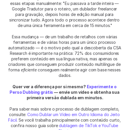
essas etapas manualmente: "Eu passava a tarde inteira — 
Google Tradutor para o roteiro, um dublador freelancer 
para gravação, depois horas de edição manual para 
sincronizar tudo. Agora todo o processo acontece dentro 
de uma única ferramenta em cerca de 15 minutos."
Essa mudança — de um trabalho de retalhos com várias 
ferramentas e de várias horas para um único processo 
automatizado — é o motivo pelo qual a descoberta da CSA 
Research é importante na prática: 72% dos consumidores 
preferem conteúdo em sua língua nativa, mas apenas os 
criadores que conseguem produzir conteúdo multilíngue de 
forma 
eficiente
 conseguem realmente agir com base nesses 
dados.
Quer ver a diferença por si mesmo? 
Experimente o 
Perso Dubbing grátis
 — envie um vídeo e obtenha sua 
primeira versão dublada em minutos.
Para saber mais sobre o processo de dublagem completo, 
consulte: 
Como Dublar um Vídeo em Outro Idioma do Jeito 
Fácil
. Se você trabalha principalmente com conteúdo curto, 
confira nosso guia sobre 
dublagem de TikTok e YouTube 