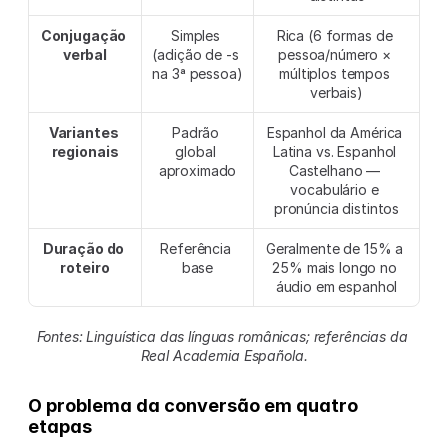
Conjugação 
Simples 
Rica (6 formas de 
verbal
(adição de -s 
pessoa/número × 
na 3ª pessoa)
múltiplos tempos 
verbais)
Variantes 
Padrão 
Espanhol da América 
regionais
global 
Latina vs. Espanhol 
aproximado
Castelhano — 
vocabulário e 
pronúncia distintos
Duração do 
Referência 
Geralmente de 15% a 
roteiro
base
25% mais longo no 
áudio em espanhol
Fontes: Linguística das línguas românicas; referências da 
Real Academia Española.
O problema da conversão em quatro 
etapas