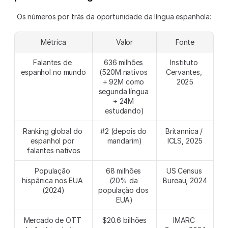
Os números por trás da oportunidade da língua espanhola:
Métrica
Valor
Fonte
Falantes de 
636 milhões 
Instituto 
espanhol no mundo
(520M nativos 
Cervantes, 
+ 92M como 
2025
segunda língua 
+ 24M 
estudando)
Ranking global do 
#2 (depois do 
Britannica / 
espanhol por 
mandarim)
ICLS, 2025
falantes nativos
População 
68 milhões 
US Census 
hispânica nos EUA 
(20% da 
Bureau, 2024
(2024)
população dos 
EUA)
Mercado de OTT 
$20.6 bilhões
IMARC 