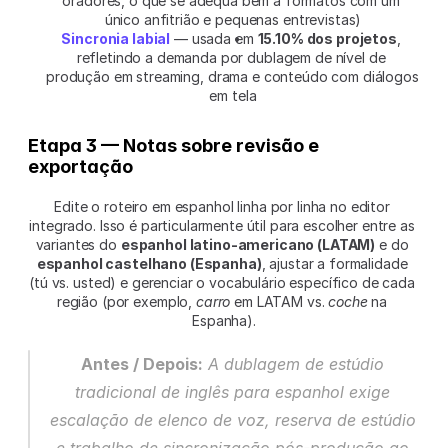
oradores, o que se adequa bem a formatos com um 
único anfitrião e pequenas entrevistas)
Sincronia labial
 — usada em 
15.10% dos projetos
, 
refletindo a demanda por dublagem de nível de 
produção em streaming, drama e conteúdo com diálogos 
em tela
Etapa 3 — Notas sobre revisão e 
exportação
Edite o roteiro em espanhol linha por linha no editor 
integrado. Isso é particularmente útil para escolher entre as 
variantes do 
espanhol latino-americano (LATAM)
 e do 
espanhol castelhano (Espanha)
, ajustar a formalidade 
(tú vs. usted) e gerenciar o vocabulário específico de cada 
região (por exemplo, 
carro
 em LATAM vs. 
coche
 na 
Espanha).
Antes / Depois:
 A dublagem de estúdio 
tradicional de inglês para espanhol exige 
escalação de elenco de voz, reserva de estúdio 