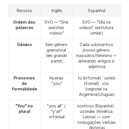
Recurso
Inglês
Espanhol
Ordem das 
SVO — "She 
SVO — "Ella ve 
palavras
watches 
videos" (estrutura 
videos"
similar)
Gênero
Sem gênero 
Cada substantivo 
gramatical 
possui gênero 
(em grande 
masculino/feminino — 
parte)
alterando artigos e 
adjetivos
Pronomes 
Apenas 
tú (informal) · usted 
de 
"you"
(formal) · vos 
formalidade
(regional na 
Argentina/Uruguai)
"You" no 
"you all" / 
vosotros (Espanha) · 
plural
"y'all" 
ustedes (América 
informal
Latina) — com 
conjugações verbais 
distintas