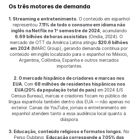
Os três motores de demanda
1. Streaming e entretenimento.
 O conteúdo em espanhol 
representou 
7.11% de todo o consumo em idioma não 
inglês na Netflix no 1º semestre de 2024
, acumulando 
6.69 bilhões de horas assistidas
 (Omdia, 2024). O 
mercado de OTT da América Latina atingiu 
$20.6 bilhões 
em 2024
 (IMARC Group), gerando demanda contínua por 
conteúdo em inglês localizado para o espanhol no México, 
Argentina, Colômbia, Espanha e outros mercados 
importantes.
2. O mercado hispânico de criadores e marcas nos 
EUA.
 Com 
68 milhões de residentes hispânicos nos 
EUA (20% da população total do país)
 em 2024 (US 
Census Bureau), marcas e criadores focam no público de 
língua espanhola também dentro dos EUA — não apenas no 
exterior. Canais de YouTube, jornais e entretenimento em 
espanhol atendem tanto a essa audiência local quanto à 
diáspora.
3. Educação, conteúdo religioso e formatos longos.
 No 
Perso Dubbing, 
Educação corresponde a 7.05% dos 