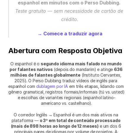
espanhol em minutos com o Perso Dubbing.
Teste gratuito — sem necessidade de cartão de 
crédito.
→ Comece a traduzir agora
Abertura com Resposta Objetiva
O espanhol é o 
segundo idioma mais falado no mundo 
por falantes nativos
 (depois do mandarim) e atinge 
636 
milhões de falantes globalmente
 (Instituto Cervantes, 
2025). O Perso Dubbing traduz vídeos de inglês para 
espanhol com 
dublagem por IA
 em três etapas, lidando com 
gênero gramatical, registros formais/informais (tú vs. usted) 
e escolhas de variantes regionais (espanhol latino-
americano vs. castelhano).
O corredor Inglês → Espanhol é um dos mais ativos na 
plataforma — 
o 3º em total de conteúdo processado 
(mais de 898 horas ao longo de 12 meses)
 e um dos 6 
principais pares de idiomas por volume de projetos. A 