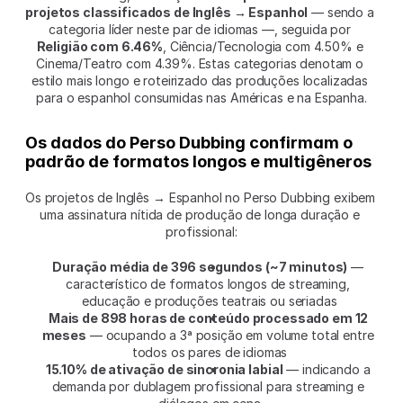
projetos classificados de Inglês → Espanhol
 — sendo a 
categoria líder neste par de idiomas —, seguida por 
Religião com 6.46%
, Ciência/Tecnologia com 4.50% e 
Cinema/Teatro com 4.39%. Estas categorias denotam o 
estilo mais longo e roteirizado das produções localizadas 
para o espanhol consumidas nas Américas e na Espanha.
Os dados do Perso Dubbing confirmam o 
padrão de formatos longos e multigêneros
Os projetos de Inglês → Espanhol no Perso Dubbing exibem 
uma assinatura nítida de produção de longa duração e 
profissional:
Duração média de 396 segundos (~7 minutos)
 — 
característico de formatos longos de streaming, 
educação e produções teatrais ou seriadas
Mais de 898 horas de conteúdo processado em 12 
meses
 — ocupando a 3ª posição em volume total entre 
todos os pares de idiomas
15.10% de ativação de sincronia labial
 — indicando a 
demanda por dublagem profissional para streaming e 