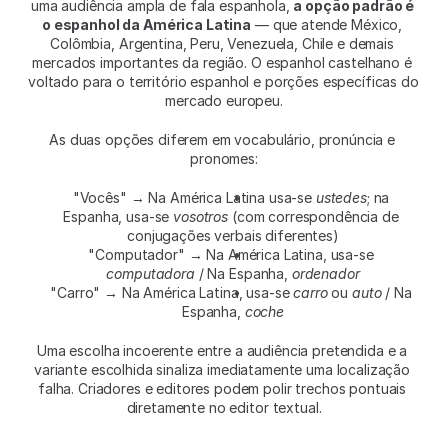
uma audiência ampla de fala espanhola, 
a opção padrão é 
o espanhol da América Latina
 — que atende México, 
Colômbia, Argentina, Peru, Venezuela, Chile e demais 
mercados importantes da região. O espanhol castelhano é 
voltado para o território espanhol e porções específicas do 
mercado europeu.
As duas opções diferem em vocabulário, pronúncia e 
pronomes:
"Vocês" → Na América Latina usa-se 
ustedes
; na 
Espanha, usa-se 
vosotros
 (com correspondência de 
conjugações verbais diferentes)
"Computador" → Na América Latina, usa-se 
computadora
 / Na Espanha, 
ordenador
"Carro" → Na América Latina, usa-se 
carro
 ou 
auto
 / Na 
Espanha, 
coche
Uma escolha incoerente entre a audiência pretendida e a 
variante escolhida sinaliza imediatamente uma localização 
falha. Criadores e editores podem polir trechos pontuais 
diretamente no editor textual.