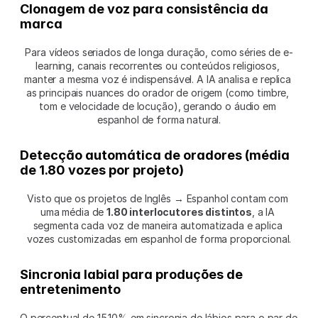
Clonagem de voz para consistência da 
marca
Para vídeos seriados de longa duração, como séries de e-
learning, canais recorrentes ou conteúdos religiosos, 
manter a mesma voz é indispensável. A IA analisa e replica 
as principais nuances do orador de origem (como timbre, 
tom e velocidade de locução), gerando o áudio em 
espanhol de forma natural.
Detecção automática de oradores (média 
de 1.80 vozes por projeto)
Visto que os projetos de Inglês → Espanhol contam com 
uma média de 
1.80 interlocutores distintos
, a IA 
segmenta cada voz de maneira automatizada e aplica 
vozes customizadas em espanhol de forma proporcional.
Sincronia labial para produções de 
entretenimento
O percentual de 15.10% em sincronia de lábios para o par de 