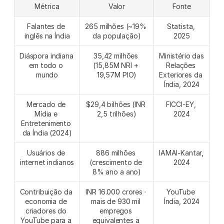
Métrica
Valor
Fonte
Falantes de 
265 milhões (~19% 
Statista, 
inglês na Índia
da população)
2025
Diáspora indiana 
35,42 milhões 
Ministério das 
em todo o 
(15,85M NRI + 
Relações 
mundo
19,57M PIO)
Exteriores da 
Índia, 2024
Mercado de 
$29,4 bilhões (INR 
FICCI-EY, 
Mídia e 
2,5 trilhões)
2024
Entretenimento 
da Índia (2024)
Usuários de 
886 milhões 
IAMAI-Kantar, 
internet indianos
(crescimento de 
2024
8% ano a ano)
Contribuição da 
INR 16.000 crores · 
YouTube 
economia de 
mais de 930 mil 
Índia, 2024
criadores do 
empregos 
YouTube para a 
equivalentes a 