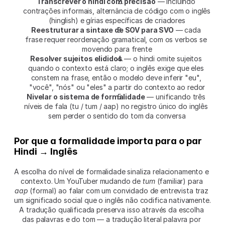
Transcrever o hindi com precisão
 — incluindo 
contrações informais, alternância de código com o inglês 
(hinglish) e gírias específicas de criadores
Reestruturar a sintaxe de SOV para SVO
 — cada 
frase requer reordenação gramatical, com os verbos se 
movendo para frente
Resolver sujeitos elididos
 — o hindi omite sujeitos 
quando o contexto está claro; o inglês exige que eles 
constem na frase, então o modelo deve inferir "eu", 
"você", "nós" ou "eles" a partir do contexto ao redor
Nivelar o sistema de formalidade
 — unificando três 
níveis de fala (tu / tum / aap) no registro único do inglês 
sem perder o sentido do tom da conversa
Por que a formalidade importa para o par 
Hindi → Inglês
A escolha do nível de formalidade sinaliza relacionamento e 
contexto. Um YouTuber mudando de 
tum
 (familiar) para 
aap
 (formal) ao falar com um convidado de entrevista traz 
um significado social que o inglês não codifica nativamente. 
A tradução qualificada preserva isso através da escolha 
das palavras e do tom — a tradução literal palavra por 