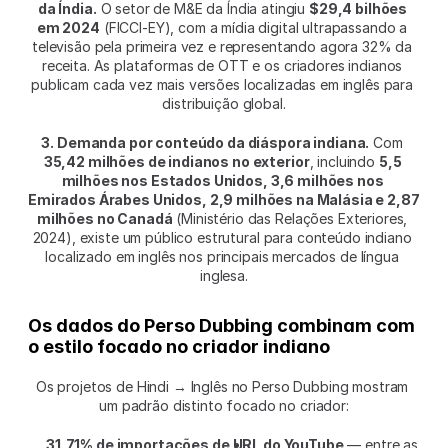
da Índia.
 O setor de M&E da Índia atingiu 
$29,4 bilhões 
em 2024
 (FICCI-EY), com a mídia digital ultrapassando a 
televisão pela primeira vez e representando agora 32% da 
receita. As plataformas de OTT e os criadores indianos 
publicam cada vez mais versões localizadas em inglês para 
distribuição global.
3. Demanda por conteúdo da diáspora indiana.
 Com 
35,42 milhões de indianos no exterior
, incluindo 
5,5 
milhões nos Estados Unidos, 3,6 milhões nos 
Emirados Árabes Unidos, 2,9 milhões na Malásia e 2,87 
milhões no Canadá
 (Ministério das Relações Exteriores, 
2024), existe um público estrutural para conteúdo indiano 
localizado em inglês nos principais mercados de língua 
inglesa.
Os dados do Perso Dubbing combinam com 
o estilo focado no criador indiano
Os projetos de Hindi → Inglês no Perso Dubbing mostram 
um padrão distinto focado no criador:
31,71% de importações de URL do YouTube
 — entre as 