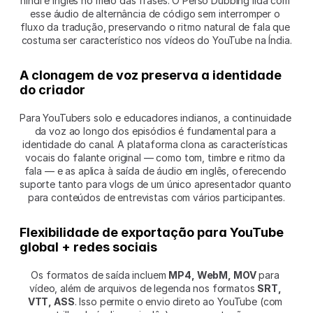
hindi e inglês no meio das frases. O Perso Dubbing lida com 
esse áudio de alternância de código sem interromper o 
fluxo da tradução, preservando o ritmo natural de fala que 
costuma ser característico nos vídeos do YouTube na Índia.
A clonagem de voz preserva a identidade 
do criador
Para YouTubers solo e educadores indianos, a continuidade 
da voz ao longo dos episódios é fundamental para a 
identidade do canal. A plataforma clona as características 
vocais do falante original — como tom, timbre e ritmo da 
fala — e as aplica à saída de áudio em inglês, oferecendo 
suporte tanto para vlogs de um único apresentador quanto 
para conteúdos de entrevistas com vários participantes.
Flexibilidade de exportação para YouTube 
global + redes sociais
Os formatos de saída incluem 
MP4, WebM, MOV
 para 
vídeo, além de arquivos de legenda nos formatos 
SRT, 
VTT, ASS
. Isso permite o envio direto ao YouTube (com 