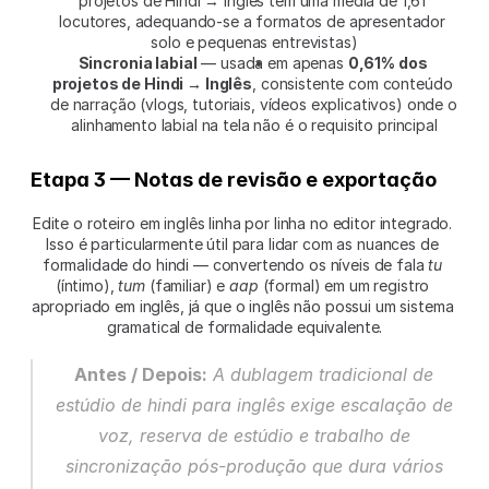
projetos de Hindi → Inglês têm uma média de 1,61 
locutores, adequando-se a formatos de apresentador 
solo e pequenas entrevistas)
Sincronia labial
 — usada em apenas 
0,61% dos 
projetos de Hindi → Inglês
, consistente com conteúdo 
de narração (vlogs, tutoriais, vídeos explicativos) onde o 
alinhamento labial na tela não é o requisito principal
Etapa 3 — Notas de revisão e exportação
Edite o roteiro em inglês linha por linha no editor integrado. 
Isso é particularmente útil para lidar com as nuances de 
formalidade do hindi — convertendo os níveis de fala 
tu
(íntimo), 
tum
 (familiar) e 
aap
 (formal) em um registro 
apropriado em inglês, já que o inglês não possui um sistema 
gramatical de formalidade equivalente.
Antes / Depois:
 A dublagem tradicional de 
estúdio de hindi para inglês exige escalação de 
voz, reserva de estúdio e trabalho de 
sincronização pós-produção que dura vários 