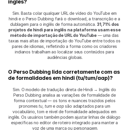
inglês?
Sim. Basta colar qualquer URL de vídeo do YouTube em 
hindi e o Perso Dubbing fará o download, a transcrição e a 
dublagem para o inglês de forma automática. 
31,71% dos 
projetos de hindi para inglês na plataforma usam esse 
método de importação de URL do YouTube
 — uma das 
taxas mais altas de importação do YouTube entre todos os 
pares de idiomas, refletindo a forma como os criadores 
indianos trabalham ao localizar seus conteúdos para 
audiências globais.
O Perso Dubbing lida corretamente com as 
de formalidades em hindi (tu/tum/aap)?
Sim. O modelo de tradução direta de Hindi → Inglês do 
Perso Dubbing analisa as variações de formalidade de 
forma contextual — os tons e nuances trazidos pelos 
pronomes 
tu
, 
tum
 e 
aap
 são adaptados para um 
vocabulário, tom e nível de formalidade adequados em 
inglês. Os usuários também podem ajustar linhas de diálogo 
específicas no editor de roteiro integrado para manter a 
voz de uma marca ou personagem.