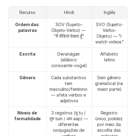
Recurso
Hindi
Inglês
Ordem das 
SOV (Sujeito-
SVO (Sujeito-
palavras
Objeto-Verbo) — 
Verbo-
"मैं वीडियो देखता हूँ"
Objeto) — "I 
watch videos"
Escrita
Devanágari 
Alfabeto 
(silábico 
latino
consoante-vogal)
Gênero
Cada substantivo 
Sem gênero 
tem 
gramatical (na 
masculino/feminino 
maior parte)
— afeta verbos e 
adjetivos
Níveis de 
3 registros (तू tu / 
Registro 
formalidade
तुम tum / आप aap) — 
único; polidez 
diferentes 
por meio da 
conjugações de 
escolha das 
verbos
palavras