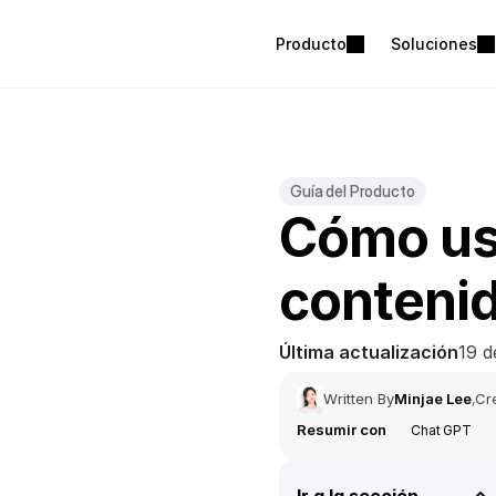
Producto
Soluciones
Guía del Producto
Cómo usa
contenid
Última actualización
19 d
Written By
Minjae Lee
Cr
,
Resumir con
Chat GPT
Ir a la sección