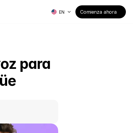
Comienza ahora
EN
oz para 
güe