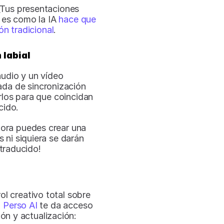
Tus presentaciones 
 es como la IA 
hace que 
ón tradicional
.
 labial
udio y un vídeo 
ada de sincronización 
rlos para que coincidan 
cido.
Esto es más que un simple “doblaje” tradicional. Ahora puedes crear una 
 ni siquiera se darán 
traducido!
l creativo total sobre 
,
 Perso AI
 te da acceso 
ón y actualización: 