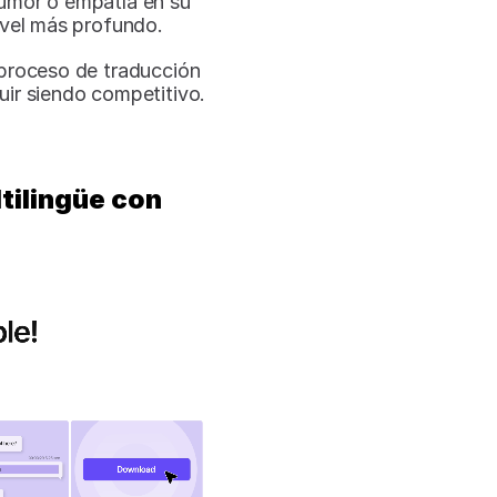
mor o empatía en su 
ivel más profundo.
 proceso de traducción 
guir siendo competitivo.
ilingüe con 