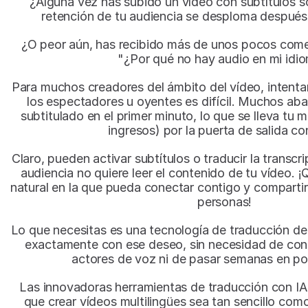
¿Alguna vez has subido un vídeo con subtítulos so
retención de tu audiencia se desploma despué
¿O peor aún, has recibido más de unos pocos come
"¿Por qué no hay audio en mi idi
Para muchos creadores del ámbito del vídeo, intentar
los espectadores u oyentes es difícil. Muchos aba
subtitulado en el primer minuto, lo que se lleva tu m
ingresos) por la puerta de salida con
Claro, pueden activar subtítulos o traducir la transcri
audiencia no quiere leer el contenido de tu vídeo. ¡
natural en la que pueda conectar contigo y compartir
personas! 
Lo que necesitas es una tecnología de traducción de
exactamente con ese deseo, sin necesidad de cont
actores de voz ni de pasar semanas en p
Las innovadoras herramientas de traducción con I
que crear vídeos multilingües sea tan sencillo como