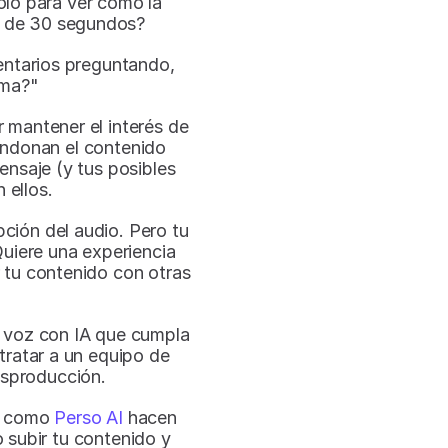
lo para ver cómo la 
s de 30 segundos? 
ntarios preguntando, 
oma?"
 mantener el interés de 
ndonan el contenido 
ensaje (y tus posibles 
 ellos.
pción del audio. Pero tu 
Quiere una experiencia 
 tu contenido con otras 
 voz con IA que cumpla 
ratar a un equipo de 
osproducción.
A como 
Perso AI
 hacen 
 subir tu contenido y 