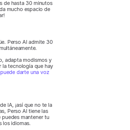
s de hasta 30 minutos 
 da mucho espacio de 
ar!
e. Perso AI admite 30 
imultáneamente. 
to, adapta modismos y 
r la tecnología que hay 
 puede darte una voz 
IA, ¡así que no te la 
, Perso AI tiene las 
e puedes mantener tu 
 los idiomas.