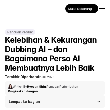
Mulai Sekarang
Panduan Produk
Kelebihan & Kekurangan 
Dubbing AI – dan 
Bagaimana Perso AI 
Membuatnya Lebih Baik
Terakhir Diperbarui
2 Juli 2025
Written By
Hyesun Shin
,
Pemasar Pertumbuhan
Ringkaskan dengan
Lompat ke bagian