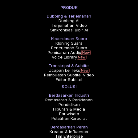
PRODUK
Dubbing & Terjemahan
Dubbing AI
Terjemahan Video
Sinkronisasi Bibir AI
Kecerdasan Suara
Kloning Suara
Penerjemah Suara
Pemisahan Audio
Voice Library
Transkripsi & Subtitel
Ucapan ke Teks
Pembuatan Subtitel Video
Editor Subtitel
SOLUSI
Berdasarkan Industri
Pemasaran & Periklanan
Pendidikan
Hiburan & Media
Pariwisata
Pelatihan Korporat
Berdasarkan Peran
Kreator & Influencer
Tim Enterprise