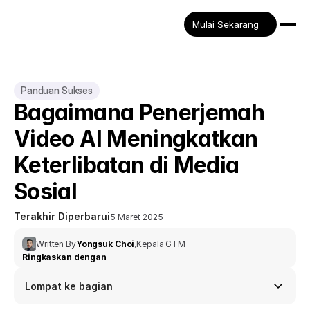
Mulai Sekarang
Panduan Sukses
Bagaimana Penerjemah 
Video AI Meningkatkan 
Keterlibatan di Media 
Sosial
Terakhir Diperbarui
5 Maret 2025
Written By
Yongsuk Choi
,
Kepala GTM
Ringkaskan dengan
Lompat ke bagian