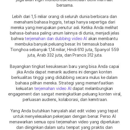
bersama.
Lebih dari 1,5 miliar orang di seluruh dunia berbicara dan 
memahami bahasa Inggris, tetapi hanya sepertiga dari 
mereka yang merupakan penutur asli. Ketika Anda melihat 
bahasa-bahasa paling umum lainnya di dunia, menjadi jelas 
bahwa 
terjemahan dan dubbing video AI
 akan membantu 
membuka banyak peluang besar. Ini termasuk bahasa 
Tionghoa sebanyak 1,14 miliar, Hindi 610 juta, Spanyol 559 
juta, Arab 332 juta, dan Prancis 312 juta.
Bayangkan tingkat kesuksesan baru yang bisa Anda capai 
jika Anda dapat menarik audiens ini dengan konten 
berkualitas tinggi yang didubbing secara mulus ke dalam 
bahasa pilihan mereka. Strategi yang memanfaatkan 
kekuatan 
terjemahan video AI
 dapat melambungkan 
engagement dan sangat meningkatkan peluang konten viral, 
perluasan audiens, kolaborasi, dan kemitraan.
Yang Anda butuhkan hanyalah alat edit video yang tepat 
untuk menyelesaikan pekerjaan dengan benar. Perso AI 
menawarkan semua opsi terjemahan video yang diperlukan 
dan diinginkan dalam satu tempat yang praktis dan 