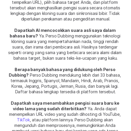
tempelkan URL), pilih bahasa target Anda, dan platform 
tersebut akan menghasilkan pengisi suara secara otomatis 
lengkap dengan kloning suara dan sinkronisasi bibir. Tidak 
diperlukan perekaman atau pengeditan manual.
Dapatkah AI mencocokkan suara asli saya dalam 
bahasa baru?
 Ya. Perso Dubbing menggunakan teknologi 
kloning suara yang mempertahankan nada, tinggi rendah 
suara, dan irama dari pembicara asli. Hasilnya terdengar 
seperti orang yang sama yang berbicara secara alami dalam 
bahasa target, bukan suara teks-ke-ucapan yang kaku.
Berapa banyak bahasa yang didukung oleh Perso 
Dubbing?
 Perso Dubbing mendukung lebih dari 33 bahasa, 
termasuk Inggris, Spanyol, Mandarin, Hindi, Arab, Prancis, 
Korea, Jepang, Portugis, Jerman, Rusia, dan banyak lagi. 
Daftar bahasa lengkap tersedia di platform tersebut.
Dapatkah saya menambahkan pengisi suara baru ke 
video lama yang sudah diterbitkan?
 Ya. Anda dapat 
menempelkan URL video yang sudah dihosting di YouTube, 
TikTok
, atau platform lainnya. Perso Dubbing akan 
mengunduh dan memprosesnya, memungkinkan Anda 
membuat versi bahasa baru dari konten yang ada tanpa 