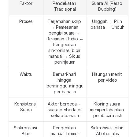
Faktor
Pendekatan 
Suara AI (Perso 
Tradisional
Dubbing)
Proses
Terjemahan skrip 
Unggah → Pilih 
→ Pemesanan 
bahasa → Unduh
pengisi suara → 
Rekaman studio → 
Pengeditan 
sinkronisasi bibir 
manual → Siklus 
peninjauan
Waktu
Berhari-hari 
Hitungan menit 
hingga 
per video
berminggu-minggu 
per bahasa
Konsistensi 
Aktor berbeda = 
Kloning suara 
Suara
suara berbeda di 
mempertahankan 
setiap bahasa
pembicara asli
Sinkronisasi 
Pengeditan 
Sinkronisasi bibir 
Bibir
manual frame-
AI otomatis