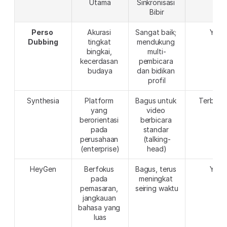
Utama
Sinkronisasi 
Bibir
Perso 
Akurasi 
Sangat baik; 
Ya
Dubbing
tingkat 
mendukung 
bingkai, 
multi-
kecerdasan 
pembicara 
budaya
dan bidikan 
profil
Synthesia
Platform 
Bagus untuk 
Terbata
yang 
video 
berorientasi 
berbicara 
pada 
standar 
perusahaan 
(talking-
(enterprise)
head)
HeyGen
Berfokus 
Bagus, terus 
Ya
pada 
meningkat 
pemasaran, 
seiring waktu
jangkauan 
bahasa yang 
luas