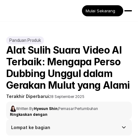
Mulai Sekarang
Panduan Produk
Alat Sulih Suara Video AI 
Terbaik: Mengapa Perso 
Dubbing Unggul dalam 
Gerakan Mulut yang Alami
Terakhir Diperbarui
28 September 2025
Written By
Hyesun Shin
,
Pemasar Pertumbuhan
Ringkaskan dengan
Lompat ke bagian