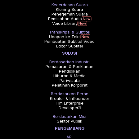
Kecerdasan Suara
Kloning Suara
Penerjemah Suara
Pemisahan Audio
Voice Library
Transkripsi & Subtitel
Ucapan ke Teks
Pembuatan Subtitel Video
Editor Subtitel
SOLUSI
Berdasarkan Industri
Pemasaran & Periklanan
Pendidikan
Hiburan & Media
Pariwisata
Pelatihan Korporat
Berdasarkan Peran
Kreator & Influencer
Tim Enterprise
Developer
Berdasarkan Misi
Sektor Publik
PENGEMBANG
API