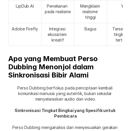
LipDub AI
Penekanan 
Mengklaim 
Ya
pada realisme
realisme 
tinggi
Adobe Firefly
Integrasi 
Bagus
Tersedia d
ekosistem 
tingkatan
kreatif
tertent
Apa yang Membuat Perso 
Dubbing Menonjol dalam 
Sinkronisasi Bibir Alami
Perso Dubbing berfokus pada penciptaan kembali 
komunikasi manusia yang autentik, bukan sekadar 
menyelaraskan audio dan video.
Sinkronisasi Tingkat Bingkai yang Spesifik untuk 
Pembicara
Perso Dubbing menganalisis dan menyesuaikan gerakan 