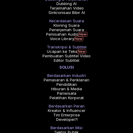
Dubbing AI
Terjemahan Video
Sinkronisasi Bibir AI
Kecerdasan Suara
Kloning Suara
Penerjemah Suara
Pemisahan Audio
Voice Library
Transkripsi & Subtitel
Ucapan ke Teks
Pembuatan Subtitel Video
Editor Subtitel
SOLUSI
Berdasarkan Industri
Pemasaran & Periklanan
Pendidikan
Hiburan & Media
Pariwisata
Pelatihan Korporat
Berdasarkan Peran
Kreator & Influencer
Tim Enterprise
Developer
Berdasarkan Misi
Sektor Publik