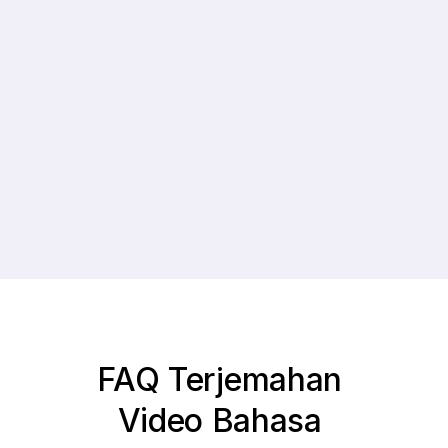
Biaya Lebih Rendah
 Produksi Lebih Cepat 
Waktu
0%
0+
Pertumbuhan 
Bahasa
Rata-rata 
Didukung
Pelanggan
FAQ Terjemahan 
Video Bahasa 