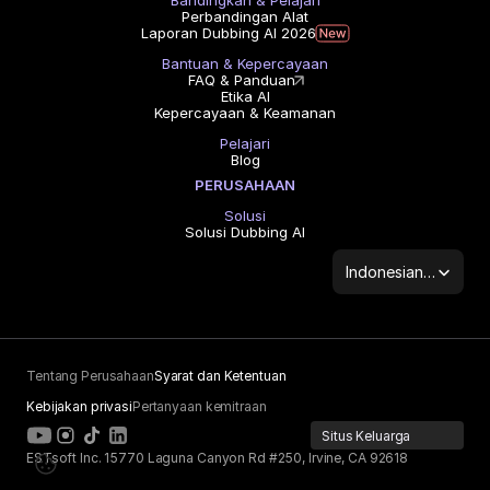
Bandingkan & Pelajari
Perbandingan Alat
Laporan Dubbing AI 2026
Bantuan & Kepercayaan
FAQ & Panduan
Etika AI
Kepercayaan & Keamanan
Pelajari
Blog
PERUSAHAAN
Solusi
Solusi Dubbing AI
Select Language
Indonesian (Indonesia)
Tentang Perusahaan
Syarat dan Ketentuan
Kebijakan privasi
Pertanyaan kemitraan
Situs Keluarga
ESTsoft Inc. 15770 Laguna Canyon Rd #250, Irvine, CA 92618