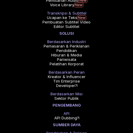
Pemisahan Audio
Voice Library
Transkripsi & Subtitel
Ucapan ke Teks
Pembuatan Subtitel Video
Editor Subtitel
SOLUSI
Berdasarkan Industri
Pemasaran & Periklanan
Pendidikan
Hiburan & Media
Pariwisata
Pelatihan Korporat
Berdasarkan Peran
Kreator & Influencer
Tim Enterprise
Developer
Berdasarkan Misi
Sektor Publik
PENGEMBANG
API
API Dubbing
SUMBER DAYA