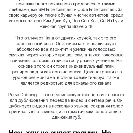
приглашенного вокального продюсера с такими 
лейблами, как SM Entertainment и Cube Entertainment. За 
свою карьеру он также обучал многих артистов, среди 
которых актеры Ким Джи Хун, Чон Сон Хва, Со Ин Гук и 
женская группа Brave Girls.
Что отличает Чана от других коучей, так это его 
собственный опыт. Он записывает и анализирует 
абсолютно все: ларингит и узелки на голосовых 
связках, через которые прошел сам, а также голосовые 
привычки, которые отличаются у разных учеников. На 
основе этого он строит индивидуальный план 
тренировок для каждого человека. Демонстрация его 
уроков без монтажа, в стиле «реалити-шоу», также 
является редкостью для вокального канала.
Perso Dubbing — это сервис искусственного интеллекта 
для дублирования, перевода видео и синтеза речи. Он 
дублирует видео на несколько языков, сохраняя голос 
оригинального спикера, и автоматически сопоставляет 
движения губ.
Ноу-хау не знает границ. Но 