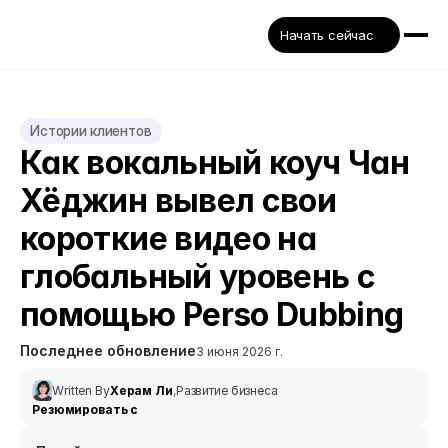
Начать сейчас
Истории клиентов
Как вокальный коуч Чан 
Хёджин вывел свои 
короткие видео на 
глобальный уровень с 
помощью Perso Dubbing
Последнее обновление
3 июня 2026 г.
Written By
Херам Ли
,
Развитие бизнеса
Резюмировать с