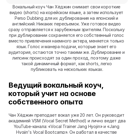
Вокальный коуч Чан Хёджин снимает свои короткие 
видео (shorts) на корейском языке, а затем использует 
Perso Dubbing для их дублирования на японский и 
английский. Никаких пересъемок. Уже готовое видео 
сразу отправляется к зарубежным зрителям. Поскольку 
при дублировании сохраняется его собственный голос 
вместо привлечения наемного актера, меняется только 
язык. Голос и манера подачи, которые знает его 
аудитория, остаются точно такими же. Дублирование и 
липсинк происходят за один проход, поэтому даже 
такой динамичный формат, как shorts, легко 
публиковать на нескольких языках.
Ведущий вокальный коуч, 
который учит на основе 
собственного опыта
Чан Хёджин преподает вокал уже 20 лет. Он руководит 
академией VSM (Vocal Secret Method) и лично ведет два 
YouTube-канала: «Vocal Trainer Jang Hyojin» и «Jang 
Hyojin's Vocal Bootcamp». Он работал в качестве 