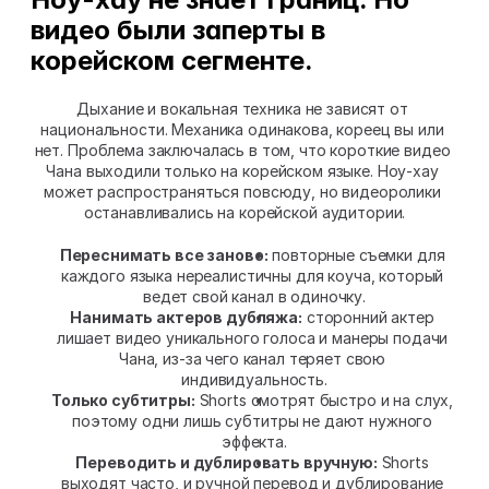
видео были заперты в 
корейском сегменте.
Дыхание и вокальная техника не зависят от 
национальности. Механика одинакова, кореец вы или 
нет. Проблема заключалась в том, что короткие видео 
Чана выходили только на корейском языке. Ноу-хау 
может распространяться повсюду, но видеоролики 
останавливались на корейской аудитории.
Переснимать все заново:
 повторные съемки для 
каждого языка нереалистичны для коуча, который 
ведет свой канал в одиночку.
Нанимать актеров дубляжа:
 сторонний актер 
лишает видео уникального голоса и манеры подачи 
Чана, из-за чего канал теряет свою 
индивидуальность.
Только субтитры:
 Shorts смотрят быстро и на слух, 
поэтому одни лишь субтитры не дают нужного 
эффекта.
Переводить и дублировать вручную:
 Shorts 
выходят часто, и ручной перевод и дублирование 