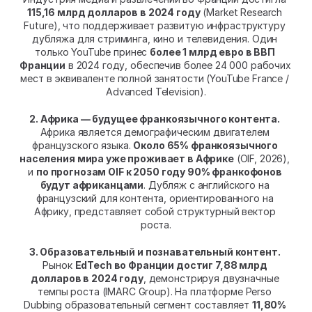
115,16 млрд долларов в 2024 году
 (Market Research 
Future), что поддерживает развитую инфраструктуру 
дубляжа для стриминга, кино и телевидения. Один 
только YouTube принес 
более 1 млрд евро в ВВП 
Франции
 в 2024 году, обеспечив более 24 000 рабочих 
мест в эквиваленте полной занятости (YouTube France / 
Advanced Television).
2. Африка — будущее франкоязычного контента.
Африка является демографическим двигателем 
французского языка. 
Около 65% франкоязычного 
населения мира уже проживает в Африке
 (OIF, 2026), 
и 
по прогнозам OIF к 2050 году 90% франкофонов 
будут африканцами
. Дубляж с английского на 
французский для контента, ориентированного на 
Африку, представляет собой структурный вектор 
роста.
3. Образовательный и познавательный контент.
Рынок 
EdTech во Франции достиг 7,88 млрд 
долларов в 2024 году
, демонстрируя двузначные 
темпы роста (IMARC Group). На платформе Perso 
Dubbing образовательный сегмент составляет 
11,80% 