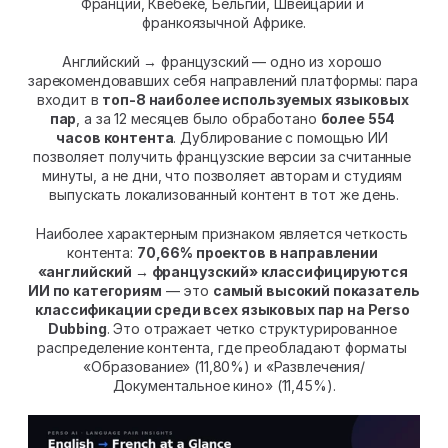
Франции, Квебеке, Бельгии, Швейцарии и 
франкоязычной Африке.
Английский → французский — одно из хорошо 
зарекомендовавших себя направлений платформы: пара 
входит в 
топ-8 наиболее используемых языковых 
пар
, а за 12 месяцев было обработано 
более 554 
часов контента
. Дублирование с помощью ИИ 
позволяет получить французские версии за считанные 
минуты, а не дни, что позволяет авторам и студиям 
выпускать локализованный контент в тот же день.
Наиболее характерным признаком является четкость 
контента: 
70,66% проектов в направлении 
«английский → французский» классифицируются 
ИИ по категориям
 — это 
самый высокий показатель 
классификации среди всех языковых пар на Perso 
Dubbing
. Это отражает четко структурированное 
распределение контента, где преобладают форматы 
«Образование» (11,80%) и «Развлечения/
Документальное кино» (11,45%).