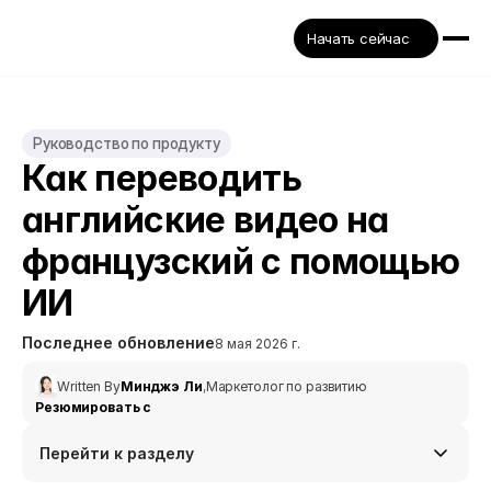
Начать сейчас
Руководство по продукту
Как переводить 
английские видео на 
французский с помощью 
ИИ
Последнее обновление
8 мая 2026 г.
Written By
Минджэ Ли
,
Маркетолог по развитию
Резюмировать с
Перейти к разделу