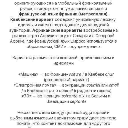
ориентирующихся на глобальный франкоязычный 
рынок, стандартом по умолчанию является 
французский язык Франции (метрополия)
. 
Квебекский вариант
 содержит уникальную лексику, 
идиомы и акцент, подходящие для канадской 
аудитории. 
Африканские варианты
 востребованы на 
рынках стран Африки к югу от Сахары и в Северной 
Африке, где французский язык широко используется в 
образовании, СМИ и госучреждениях.
Варианты различаются лексикой, произношением и 
идиомами:
«Машина» → во Франции 
voiture
 / в Квебеке 
char
(разговорный вариант)
«Электронная почта» → во Франции 
courriel
 или 
email
/ в Квебеке строго 
courriel
 (предпочтительно)
«70» → во Франции 
soixante-dix
 / в Бельгии и 
Швейцарии 
septante
Несоответствие между целевой аудиторией и 
выбранным языковым вариантом сразу дает зрителю 
понять, что контент локализован для «другого 