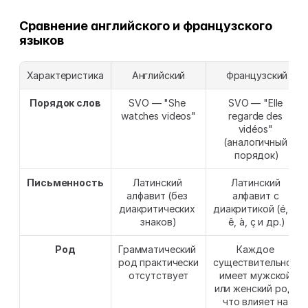
Сравнение английского и французского 
языков
Характеристика
Английский
Французский
Порядок слов
SVO — "She 
SVO — "Elle 
watches videos"
regarde des 
vidéos" 
(аналогичный 
порядок)
Письменность
Латинский 
Латинский 
алфавит (без 
алфавит с 
диакритических 
диакритикой (é, è, 
знаков)
ê, à, ç и др.)
Род
Грамматический 
Каждое 
род практически 
существительное 
отсутствует
имеет мужской 
или женский род, 
что влияет на 