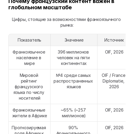
Почему французский контент важен в 
глобальном масштабе
Цифры, стоящие за возможностями франкоязычного 
рынка:
Показатель
Значение
Источник
Франкоязычное 
396 миллионов 
OIF, 2026
население в 
человек на пяти 
мире
континентах
Мировой 
№4 среди самых 
OIF / France 
рейтинг 
распространенных 
Diplomatie, 
французского 
языков
2026
языка по числу 
носителей
Франкоязычные 
~65% (~257 
OIF, 2026
жители в Африке
миллионов)
Прогнозируемая 
90% 
OIF, 2026
доля Африки к 
франкоязычного 