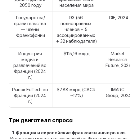
2050 году
населения мира
Государства/
93 (56 
OIF, 2024
правительства 
полноправных 
— члены 
членов + 5 
Франкофонии
ассоциированных 
+ 32 наблюдателя)
Индустрия 
$115,16 млрд
Market 
медиа и 
Research 
развлечений во 
Future, 2024
Франции (2024 
г.)
Рынок EdTech во 
$7,88 млрд (CAGR 
IMARC 
Франции (2024 
~12%)
Group, 2024
г.)
Три двигателя спроса
1. Франция и европейские франкоязычные рынки.
Индустрия медиа и развлечений во Франции достигла 