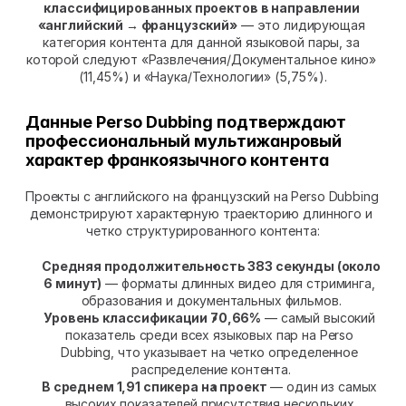
классифицированных проектов в направлении 
«английский → французский»
 — это лидирующая 
категория контента для данной языковой пары, за 
которой следуют «Развлечения/Документальное кино» 
(11,45%) и «Наука/Технологии» (5,75%).
Данные Perso Dubbing подтверждают 
профессиональный мультижанровый 
характер франкоязычного контента
Проекты с английского на французский на Perso Dubbing 
демонстрируют характерную траекторию длинного и 
четко структурированного контента:
Средняя продолжительность 383 секунды (около 
6 минут)
 — форматы длинных видео для стриминга, 
образования и документальных фильмов.
Уровень классификации 70,66%
 — самый высокий 
показатель среди всех языковых пар на Perso 
Dubbing, что указывает на четко определенное 
распределение контента.
В среднем 1,91 спикера на проект
 — один из самых 
высоких показателей присутствия нескольких 