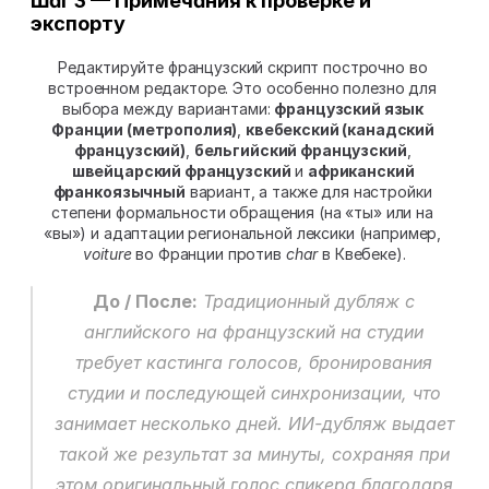
Шаг 3 — Примечания к проверке и 
экспорту
Редактируйте французский скрипт построчно во 
встроенном редакторе. Это особенно полезно для 
выбора между вариантами: 
французский язык 
Франции (метрополия)
, 
квебекский (канадский 
французский)
, 
бельгийский французский
, 
швейцарский французский
 и 
африканский 
франкоязычный
 вариант, а также для настройки 
степени формальности обращения (на «ты» или на 
«вы») и адаптации региональной лексики (например, 
voiture
 во Франции против 
char
 в Квебеке).
До / После:
 Традиционный дубляж с 
английского на французский на студии 
требует кастинга голосов, бронирования 
студии и последующей синхронизации, что 
занимает несколько дней. ИИ-дубляж выдает 
такой же результат за минуты, сохраняя при 
этом оригинальный голос спикера благодаря 