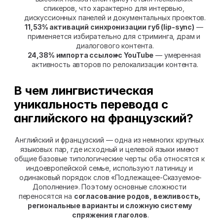
спикеров, что характерно для интервью, 
дискуссионных панелей и документальных проектов.
11,53% активаций синхронизации губ (lip-sync)
 — 
применяется избирательно для стриминга, драм и 
диалогового контента.
24,38% импорта ссылок с YouTube
 — умеренная 
активность авторов по релокализации контента.
В чем лингвистическая 
уникальность перевода с 
английского на французский?
Английский и французский — одна из немногих крупных 
языковых пар, где исходный и целевой языки имеют 
общие базовые типологические черты: оба относятся к 
индоевропейской семье, используют латиницу и 
одинаковый порядок слов «Подлежащее-Сказуемое-
Дополнение». Поэтому основные сложности 
переносятся на 
согласование родов, вежливость, 
региональные варианты и сложную систему 
спряжения глаголов
.