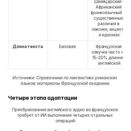
Швейцарский · 
Африканский 
франкоязычный — 
существенные 
различия в 
лексике, акценте 
и идиомах
Длина текста
Базовая
Французская 
озвучка часто на 
15–20% длиннее 
английской
Источники: Справочники по лингвистике романских 
языков; материалы Французской академии.
Четыре этапа адаптации
Преобразование английского аудио во французское 
требует от ИИ выполнения четырех отдельных 
операций: