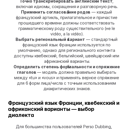
Точно транскрибировать английский текст
, 
включая идиомы, сокращения и разговорную речь.
Применить согласование родов
 — каждый 
французский артикль, прилагательное и причастие 
прошедшего времени должны соответствовать 
грамматическому роду существительного (не le 
vidéo, а la vidéo).
Выбрать региональный вариант
 — стандартный 
французский язык Франции используется по 
умолчанию, однако для регионального контента 
доступны квебекский, бельгийский, швейцарский или 
африканский варианты.
Определить степень формальности и спряжение 
глаголов
 — модель должна правильно выбирать 
между «tu» и «vous» и применять верное спряжение 
для 6 форм лица/числа с точным использованием 
диакритических знаков.
Французский язык Франции, квебекский и 
африканский варианты — выбор 
диалекта
Для большинства пользователей Perso Dubbing, 