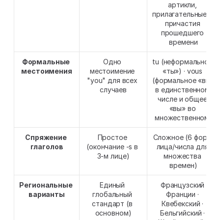
артикли, 
прилагательные и 
причастия 
прошедшего 
времени
Формальные 
Одно 
tu (неформальное 
местоимения
местоимение 
«ты») · vous 
"you" для всех 
(формальное «вы» 
случаев
в единственном 
числе и общее 
«вы» во 
множественном)
Спряжение 
Простое 
Сложное (6 форм 
глаголов
(окончание -s в 
лица/числа для 
3-м лице)
множества 
времен)
Региональные 
Единый 
Французский 
варианты
глобальный 
Франции · 
стандарт (в 
Квебекский · 
основном)
Бельгийский · 