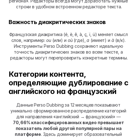
региона». Редакторы всегда могут доработать нужные 
строки в удобном встроенном редакторе текста.
Важность диакритических знаков
Французская диакритика (é, è, ê, à, ç, ï, ü) меняет смысл 
слов, например: 
ou
 (или) и 
où
 (где), 
a
 (имеет) и 
à
 (в/к). 
Инструменты Perso Dubbing сохраняют идеальную 
точность диакритических знаков во всем тексте, а 
редакторы могут перепроверить конкретные термины.
Категории контента, 
определяющие дублирование с 
английского на французский
Данные Perso Dubbing за 12 месяцев показывают 
уникально сформированное распределение категорий 
для направления «английский → французский» — 
70,66% классифицированных видео превышает 
показатель любой другой популярной пары на 
платформе
. Здесь доминирует образовательный 