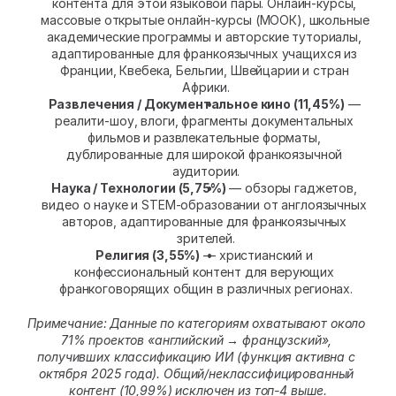
контента для этой языковой пары. Онлайн-курсы, 
массовые открытые онлайн-курсы (МООК), школьные 
академические программы и авторские туториалы, 
адаптированные для франкоязычных учащихся из 
Франции, Квебека, Бельгии, Швейцарии и стран 
Африки.
Развлечения / Документальное кино (11,45%)
 — 
реалити-шоу, влоги, фрагменты документальных 
фильмов и развлекательные форматы, 
дублированные для широкой франкоязычной 
аудитории.
Наука / Технологии (5,75%)
 — обзоры гаджетов, 
видео о науке и STEM-образовании от англоязычных 
авторов, адаптированные для франкоязычных 
зрителей.
Религия (3,55%)
 — христианский и 
конфессиональный контент для верующих 
франкоговорящих общин в различных регионах.
Примечание: Данные по категориям охватывают около 
71% проектов «английский → французский», 
получивших классификацию ИИ (функция активна с 
октября 2025 года). Общий/неклассифицированный 
контент (10,99%) исключен из топ-4 выше.