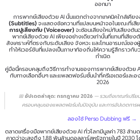
ออกมา
การพากย์เสียงด้วย AI นั้นแตกต่างจากเทคนิคใกล้เคีย
(Subtitles)
การปูเสียงทับ (Voiceover)
 จะซ้อนเสียงใหม่ทับเสียงต้น
พากย์เสียงด้วย AI เพียงอย่างเดียวเท่านั้นที่แทนที่เสียง
สังเคราะห์ที่ตรงกับระดับเสียง จังหวะ และโทนอารมณ์ของผู
ทำให้เวอร์ชันที่แปลงเป็นภาษาท้องถิ่นให้ความรู้สึกราวกับว
กำเนิด
คู่มือนี้ครอบคลุมถึงวิธีการทำงานของการพากย์เสียงด้วย AI
กับทางเลือกอื่นๆ และแพลตฟอร์มชั้นนำที่ครีเอเตอร์และอง
2026
📅 
อัปเดตล่าสุด: กรกฎาคม 2026
 — รวมถึงเกณฑ์เปรียบ
ครอบคลุมของแพลตฟอร์มในปัจจุบัน และการอัปเดตการ
ลองใช้ Perso Dubbing ฟรี →
ตลาดเครื่องมือพากย์เสียงด้วย AI ทั่วโลกมีมูลค่า 783 ล้า
คาดว่าจะสูงถึง 1.88 พันล้านดอลลาร์สหรัฐภายในปี 2030 โด