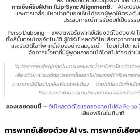
สร้างเสียงที่เหมือนมนุษย์จากข้อความ
การซิงค์ริมฝีปาก (Lip-Sync Alignment)
 — AI จะปรั
และการเคลื่อนไหวปากที่มองเห็นได้ของผู้พูดให้ตรงกับ
ประสบการณ์การรับชมที่เป็นธรรม
Perso Dubbing — แพลตฟอร์มพากย์เสียงวิดีโอด้วย AI 
ทั้งสี่ขั้นตอนโดยอัตโนมัติ ผู้ใช้อัปโหลดวิดีโอ เลือกจากภาษ
และรับวิดีโอที่พากย์เสียงอย่างสมบูรณ์ — โดยทั่วไปภายใน
จัดการเนื้อหาที่มีผู้พูดหลายคนได้โดยไม่ต้องดำ
"อุปสรรคที่ยิ่งใหญ่ที่สุดในการเผยแพร่เนื้อหาไปทั่วโลกคือเ
เสียงด้วย AI จะขจัดอุปสรรคนั้นออกไปโดยช่วยให้ครีเอเตอร์
ภาษาจากวิดีโอต้นฉบับเพียงไฟล์เดียว — โดยไม่ต้องบันทึกเสียง
Bae หัวหน้าฝ่ายการเติบโตและเจ้าของผลิตภัณฑ์ที่
ลองเลยตอนนี้
 — 
อัปโหลดวิดีโอแรกของคุณไปยัง Perso
เสียงฟรีในไม่กี่นาที
การพากย์เสียงด้วย AI vs. การพากย์เสียง