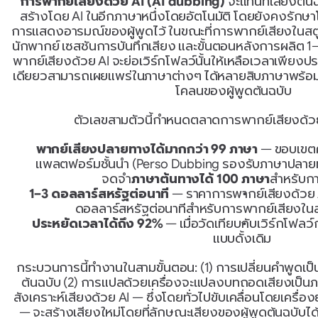
การพากย์เสียงด้วย AI (AI dubbing)
 จะแทนที่เสียงต้น
สร้างโดย AI ในอีกภาษาหนึ่งโดยอัตโนมัติ โดยยังคงรักษา
การแสดงอารมณ์ของผู้พูดไว้ ในขณะที่การพากย์เสียงในสตูด
นักพากย์ เซสชันการบันทึกเสียง และขั้นตอนหลังการผลิต 1–
พากย์เสียงด้วย AI จะย่อเวิร์กโฟลว์นั้นให้เหลือเวลาเพียง
เดียยวสามารถเผยแพร่ในภาษาต่างๆ ได้หลายสิบภาษาพร้อมก
โคลนของผู้พูดต้นฉบับ
ตัวเลขสามตัวนี้กำหนดตลาดการพากย์เสียงด้วย 
พากย์เสียงปลายทางได้มากกว่า 99 ภาษา
 — ขอบเขต
แพลตฟอร์มชั้นนำ (Perso Dubbing รองรับภาษาปลาย
จดจำ
ภาษาต้นทางได้ 100 ภาษา
สำหรับก
1–3 ดอลลาร์สหรัฐต่อนาที
 — ราคาการพากย์เสียงด้วย A
ดอลลาร์สหรัฐต่อนาทีสำหรับการพากย์เสียงในสต
ประหยัดเวลาได้ถึง 92%
 — เมื่อวัดเทียบกับเวิร์กโฟ
แบบดั้งเดิม
กระบวนการนี้ทำงานในสามขั้นตอน: (1) การเปลี่ยนคำพูดเ
ต้นฉบับ (2) การแปลด้วยเครื่องจะแปลงบทถอดเสียงเป็นภา
สังเคราะห์เสียงด้วย AI — ซึ่งโดยทั่วไปขับเคลื่อนโดยเครื่อ
— จะสร้างเสียงใหม่โดยที่ลักษณะเสียงของผู้พูดต้นฉบั