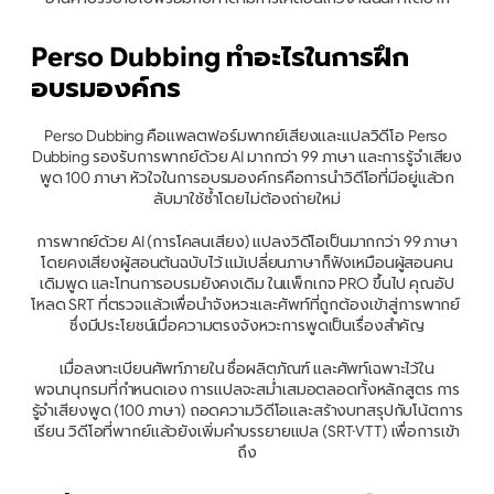
Perso Dubbing ทำอะไรในการฝึก
อบรมองค์กร
Perso Dubbing คือแพลตฟอร์มพากย์เสียงและแปลวิดีโอ Perso 
Dubbing รองรับการพากย์ด้วย AI มากกว่า 99 ภาษา และการรู้จำเสียง
พูด 100 ภาษา หัวใจในการอบรมองค์กรคือการนำวิดีโอที่มีอยู่แล้วก
ลับมาใช้ซ้ำโดยไม่ต้องถ่ายใหม่
การพากย์ด้วย AI (การโคลนเสียง) แปลงวิดีโอเป็นมากกว่า 99 ภาษา
โดยคงเสียงผู้สอนต้นฉบับไว้ แม้เปลี่ยนภาษาก็ฟังเหมือนผู้สอนคน
เดิมพูด และโทนการอบรมยังคงเดิม ในแพ็กเกจ PRO ขึ้นไป คุณอัป
โหลด SRT ที่ตรวจแล้วเพื่อนำจังหวะและศัพท์ที่ถูกต้องเข้าสู่การพากย์ 
ซึ่งมีประโยชน์เมื่อความตรงจังหวะการพูดเป็นเรื่องสำคัญ
เมื่อลงทะเบียนศัพท์ภายใน ชื่อผลิตภัณฑ์ และศัพท์เฉพาะไว้ใน
พจนานุกรมที่กำหนดเอง การแปลจะสม่ำเสมอตลอดทั้งหลักสูตร การ
รู้จำเสียงพูด (100 ภาษา) ถอดความวิดีโอและสร้างบทสรุปกับโน้ตการ
เรียน วิดีโอที่พากย์แล้วยังเพิ่มคำบรรยายแปล (SRT·VTT) เพื่อการเข้า
ถึง