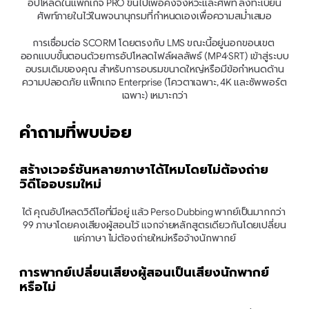
อัปโหลดในแพ็กเกจ PRO ขึ้นไปเพื่อคงจังหวะและศัพท์ ลงทะเบียน
ศัพท์ภายในไว้ในพจนานุกรมที่กำหนดเองเพื่อความสม่ำเสมอ
การเชื่อมต่อ SCORM โดยตรงกับ LMS ขณะนี้อยู่นอกขอบเขต 
ออกแบบขั้นตอนด้วยการอัปโหลดไฟล์ผลลัพธ์ (MP4·SRT) เข้าสู่ระบบ
อบรมเดิมของคุณ สำหรับการอบรมขนาดใหญ่หรือมีข้อกำหนดด้าน
ความปลอดภัย แพ็กเกจ Enterprise (โควตาเฉพาะ, 4K และซัพพอร์ต
เฉพาะ) เหมาะกว่า
คำถามที่พบบ่อย
สร้างเวอร์ชันหลายภาษาได้ไหมโดยไม่ต้องถ่าย
วิดีโออบรมใหม่
ได้ คุณอัปโหลดวิดีโอที่มีอยู่ แล้ว Perso Dubbing พากย์เป็นมากกว่า 
99 ภาษาโดยคงเสียงผู้สอนไว้ แจกจ่ายหลักสูตรเดียวกันโดยเปลี่ยน
แค่ภาษา ไม่ต้องถ่ายใหม่หรือจ้างนักพากย์
การพากย์เปลี่ยนเสียงผู้สอนเป็นเสียงนักพากย์
หรือไม่