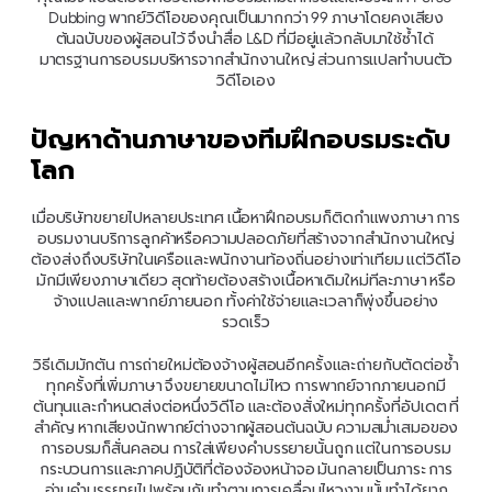
Dubbing พากย์วิดีโอของคุณเป็นมากกว่า 99 ภาษาโดยคงเสียง
ต้นฉบับของผู้สอนไว้ จึงนำสื่อ L&D ที่มีอยู่แล้วกลับมาใช้ซ้ำได้ 
มาตรฐานการอบรมบริหารจากสำนักงานใหญ่ ส่วนการแปลทำบนตัว
วิดีโอเอง
ปัญหาด้านภาษาของทีมฝึกอบรมระดับ
โลก
เมื่อบริษัทขยายไปหลายประเทศ เนื้อหาฝึกอบรมก็ติดกำแพงภาษา การ
อบรมงานบริการลูกค้าหรือความปลอดภัยที่สร้างจากสำนักงานใหญ่
ต้องส่งถึงบริษัทในเครือและพนักงานท้องถิ่นอย่างเท่าเทียม แต่วิดีโอ
มักมีเพียงภาษาเดียว สุดท้ายต้องสร้างเนื้อหาเดิมใหม่ทีละภาษา หรือ
จ้างแปลและพากย์ภายนอก ทั้งค่าใช้จ่ายและเวลาก็พุ่งขึ้นอย่าง
รวดเร็ว
วิธีเดิมมักตัน การถ่ายใหม่ต้องจ้างผู้สอนอีกครั้งและถ่ายกับตัดต่อซ้ำ
ทุกครั้งที่เพิ่มภาษา จึงขยายขนาดไม่ไหว การพากย์จากภายนอกมี
ต้นทุนและกำหนดส่งต่อหนึ่งวิดีโอ และต้องสั่งใหม่ทุกครั้งที่อัปเดต ที่
สำคัญ หากเสียงนักพากย์ต่างจากผู้สอนต้นฉบับ ความสม่ำเสมอของ
การอบรมก็สั่นคลอน การใส่เพียงคำบรรยายนั้นถูก แต่ในการอบรม
กระบวนการและภาคปฏิบัติที่ต้องจ้องหน้าจอ มันกลายเป็นภาระ การ
อ่านคำบรรยายไปพร้อมกับทำตามการเคลื่อนไหวงานนั้นทำได้ยาก