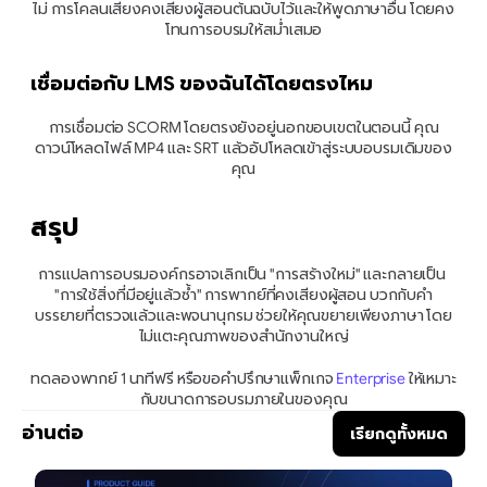
ไม่ การโคลนเสียงคงเสียงผู้สอนต้นฉบับไว้และให้พูดภาษาอื่น โดยคง
โทนการอบรมให้สม่ำเสมอ
เชื่อมต่อกับ LMS ของฉันได้โดยตรงไหม
การเชื่อมต่อ SCORM โดยตรงยังอยู่นอกขอบเขตในตอนนี้ คุณ
ดาวน์โหลดไฟล์ MP4 และ SRT แล้วอัปโหลดเข้าสู่ระบบอบรมเดิมของ
คุณ
สรุป
การแปลการอบรมองค์กรอาจเลิกเป็น "การสร้างใหม่" และกลายเป็น 
"การใช้สิ่งที่มีอยู่แล้วซ้ำ" การพากย์ที่คงเสียงผู้สอน บวกกับคำ
บรรยายที่ตรวจแล้วและพจนานุกรม ช่วยให้คุณขยายเพียงภาษา โดย
ไม่แตะคุณภาพของสำนักงานใหญ่
ทดลองพากย์ 1 นาทีฟรี หรือขอคำปรึกษาแพ็กเกจ 
Enterprise
 ให้เหมาะ
กับขนาดการอบรมภายในของคุณ
อ่านต่อ
เรียกดูทั้งหมด