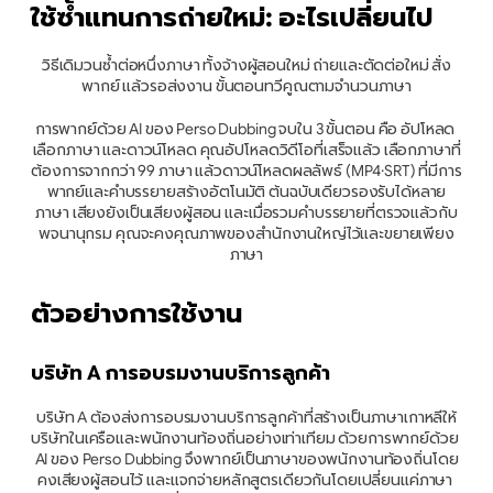
ใช้ซ้ำแทนการถ่ายใหม่: อะไรเปลี่ยนไป
วิธีเดิมวนซ้ำต่อหนึ่งภาษา ทั้งจ้างผู้สอนใหม่ ถ่ายและตัดต่อใหม่ สั่ง
พากย์ แล้วรอส่งงาน ขั้นตอนทวีคูณตามจำนวนภาษา
การพากย์ด้วย AI ของ Perso Dubbing จบใน 3 ขั้นตอน คือ อัปโหลด 
เลือกภาษา และดาวน์โหลด คุณอัปโหลดวิดีโอที่เสร็จแล้ว เลือกภาษาที่
ต้องการจากกว่า 99 ภาษา แล้วดาวน์โหลดผลลัพธ์ (MP4·SRT) ที่มีการ
พากย์และคำบรรยายสร้างอัตโนมัติ ต้นฉบับเดียวรองรับได้หลาย
ภาษา เสียงยังเป็นเสียงผู้สอน และเมื่อรวมคำบรรยายที่ตรวจแล้วกับ
พจนานุกรม คุณจะคงคุณภาพของสำนักงานใหญ่ไว้และขยายเพียง
ภาษา
ตัวอย่างการใช้งาน
บริษัท A การอบรมงานบริการลูกค้า
บริษัท A ต้องส่งการอบรมงานบริการลูกค้าที่สร้างเป็นภาษาเกาหลีให้
บริษัทในเครือและพนักงานท้องถิ่นอย่างเท่าเทียม ด้วยการพากย์ด้วย 
AI ของ Perso Dubbing จึงพากย์เป็นภาษาของพนักงานท้องถิ่นโดย
คงเสียงผู้สอนไว้ และแจกจ่ายหลักสูตรเดียวกันโดยเปลี่ยนแค่ภาษา 