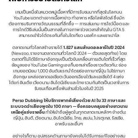
เกมเป็นหนึ่งในหมวดหมู่เนื้อหาที่มีการรับชมมากที่สุดในโลกบน 
YouTube แตกต่างจากเนื้อหาข่าว ทำอาหาร หรือไลฟ์สไตล์ ซึ่งมัก
ต้องการบริบททางวัฒนธรรมที่ลึกซึ้ง — การเล่นเกม การโชว์ม็อด และ
การไกด์วิธีเล่นนั้นเป็นสากลในทางภาพ ช่วงเวลาสำคัญใน GTA 5 
สามารถเข้าใจได้ตรงกันทั้งในโตเกียว มอสโก และเซาเปาโล
ตลาดเกมทั่วโลกสร้างรายได้ 
1.827 แสนล้านดอลลาร์ในปี 2024
(Newzoo, รายงานตลาดเกมทั่วโลกปี 2024 — ตัวเลขสุดท้าย) โดย
ตลาดที่ไม่ได้ใช้ภาษาอังกฤษเป็นตัวขับเคลื่อนการเติบโตที่เร็วที่สุด 
ข้อมูลของ YouTube Gaming เองก็บอกเล่าเรื่องราวเดียวกัน: ช่อง
เกมยอดนิยม 1,000 อันดับแรกนำโดยช่องภาษาญี่ปุ่น ไม่ใช่ภาษา
อังกฤษ แหล่งตลาดเอเชียตะวันออกเฉียงใต้และเอเชียใต้ 4 แห่ง 
ได้แก่ อินเดีย เวียดนาม อินโดนีเซีย และไทย รวมกันคิดเป็นเวลาในการ
รับชมเกือบครึ่งพันล้านชั่วโมงในปี 2025
Perso Dubbing ให้บริการพากย์เสียงด้วย AI ใน 33 ภาษา และ
ระบบจดจำเสียงพูดใน 100 ภาษา — ซึ่งครอบคลุมอย่างยาวนาน
เหนือคู่แข่งรายอื่น
 ทำให้เข้าถึงผู้พูดในทุกตลาดเกมหลักๆ ข้างต้น: 
ญี่ปุ่น, ฮินดี, เวียดนาม, อินโดนีเซีย, ไทย, สเปน, โปรตุเกส, รัสเซีย, 
อาหรับ และอื่นๆ
อย่างไรก็ตาม อุปสรรคด้านภาษายังคงไม่ได้รับการแก้ไขอย่างสม