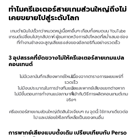
ทำไมครีเอเตอร์สายเกมส่วนใหญ่ถึงไม่
เคยขยายไปสู่ระดับโลก
เกมดำเนินไปเร็วกว่าหมวดหมู่เนื้อหาอื่นๆ เกือบทั้งหมดบน YouTube 
เทรนด์เปลี่ยนไปทุกสัปดาห์ ผู้ชมคาดหวังการอัปโหลดที่สม่ำเสมอ ช่อง
ที่ทำงานช้าลงจะสูญเสียแรงส่งของอัลกอริทึมอย่างรวดเร็ว
3 อุปสรรคที่ขัดขวางไม่ให้ครีเอเตอร์สายเกมแปล
คอนเทนต์
ไม่มีเวลาบันทึกเสียงพากย์ใหม่เนื่องจากตารางการเผยแพร่ที่
รวดเร็ว
ไม่มีงบประมาณในการจ้างทีมแปลและพากย์เสียงแยกต่างหาก
ไม่มีขั้นตอนการทำงานแปลภาษาที่เข้ากับวิธีการผลิตคอนเทนต์เกม
จริงๆ
ครีเอเตอร์สายเกมส่วนใหญ่ตัดสินใจเงียบๆ ณ จุดนี้: ใช้ภาษาเดียวต่อ
ไป และปล่อยให้โลกที่เหลือเป็นของคนอื่น
การพากย์เสียงแบบดั้งเดิม เปรียบเทียบกับ Perso 