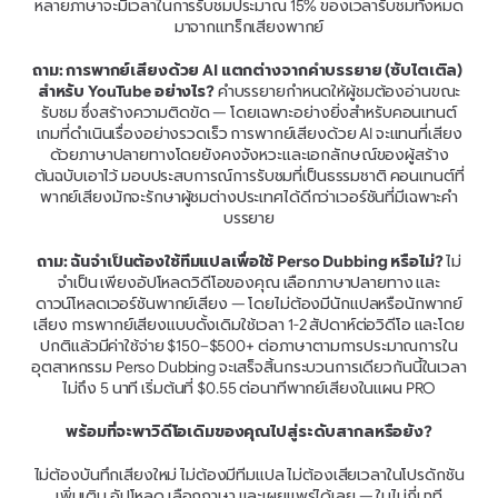
หลายภาษาจะมีเวลาในการรับชมประมาณ 15% ของเวลารับชมทั้งหมด
มาจากแทร็กเสียงพากย์
ถาม: การพากย์เสียงด้วย AI แตกต่างจากคำบรรยาย (ซับไตเติล) 
สำหรับ YouTube อย่างไร?
 คำบรรยายกำหนดให้ผู้ชมต้องอ่านขณะ
รับชม ซึ่งสร้างความติดขัด — โดยเฉพาะอย่างยิ่งสำหรับคอนเทนต์
เกมที่ดำเนินเรื่องอย่างรวดเร็ว การพากย์เสียงด้วย AI จะแทนที่เสียง
ด้วยภาษาปลายทางโดยยังคงจังหวะและเอกลักษณ์ของผู้สร้าง
ต้นฉบับเอาไว้ มอบประสบการณ์การรับชมที่เป็นธรรมชาติ คอนเทนต์ที่
พากย์เสียงมักจะรักษาผู้ชมต่างประเทศได้ดีกว่าเวอร์ชันที่มีเฉพาะคำ
บรรยาย
ถาม: ฉันจำเป็นต้องใช้ทีมแปลเพื่อใช้ Perso Dubbing หรือไม่?
 ไม่
จำเป็น เพียงอัปโหลดวิดีโอของคุณ เลือกภาษาปลายทาง และ
ดาวน์โหลดเวอร์ชันพากย์เสียง — โดยไม่ต้องมีนักแปลหรือนักพากย์
เสียง การพากย์เสียงแบบดั้งเดิมใช้เวลา 1-2 สัปดาห์ต่อวิดีโอ และโดย
ปกติแล้วมีค่าใช้จ่าย $150–$500+ ต่อภาษาตามการประมาณการใน
อุตสาหกรรม Perso Dubbing จะเสร็จสิ้นกระบวนการเดียวกันนี้ในเวลา
ไม่ถึง 5 นาที เริ่มต้นที่ $0.55 ต่อนาทีพากย์เสียงในแผน PRO
พร้อมที่จะพาวิดีโอเดิมของคุณไปสู่ระดับสากลหรือยัง?
ไม่ต้องบันทึกเสียงใหม่ ไม่ต้องมีทีมแปล ไม่ต้องเสียเวลาในโปรดักชัน
เพิ่มเติม อัปโหลด เลือกภาษา และเผยแพร่ได้เลย — ในไม่กี่นาที