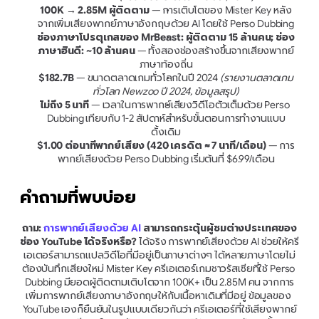
100K → 2.85M ผู้ติดตาม
 — การเติบโตของ Mister Key หลัง
จากเพิ่มเสียงพากย์ภาษาอังกฤษด้วย AI โดยใช้ Perso Dubbing
ช่องภาษาโปรตุเกสของ MrBeast: ผู้ติดตาม 15 ล้านคน; ช่อง
ภาษาฮินดี: ~10 ล้านคน
 — ทั้งสองช่องสร้างขึ้นจากเสียงพากย์
ภาษาท้องถิ่น
$182.7B
 — ขนาดตลาดเกมทั่วโลกในปี 2024 
(รายงานตลาดเกม
ทั่วโลก Newzoo ปี 2024, ข้อมูลสรุป)
ไม่ถึง 5 นาที
 — เวลาในการพากย์เสียงวิดีโอตัวเต็มด้วย Perso 
Dubbing เทียบกับ 1-2 สัปดาห์สำหรับขั้นตอนการทำงานแบบ
ดั้งเดิม
$1.00 ต่อนาทีพากย์เสียง (420 เครดิต ≈ 7 นาที/เดือน)
 — การ
พากย์เสียงด้วย Perso Dubbing เริ่มต้นที่ $6.99/เดือน
คำถามที่พบบ่อย
ถาม: 
การพากย์เสียงด้วย AI
 สามารถกระตุ้นผู้ชมต่างประเทศของ
ช่อง YouTube ได้จริงหรือ?
 ได้จริง การพากย์เสียงด้วย AI ช่วยให้ครี
เอเตอร์สามารถแปลวิดีโอที่มีอยู่เป็นภาษาต่างๆ ได้หลายภาษาโดยไม่
ต้องบันทึกเสียงใหม่ Mister Key ครีเอเตอร์เกมชาวรัสเซียที่ใช้ Perso 
Dubbing มียอดผู้ติดตามเติบโตจาก 100K+ เป็น 2.85M คน จากการ
เพิ่มการพากย์เสียงภาษาอังกฤษให้กับเนื้อหาเดิมที่มีอยู่ ข้อมูลของ 
YouTube เองก็ยืนยันในรูปแบบเดียวกันว่า ครีเอเตอร์ที่ใช้เสียงพากย์