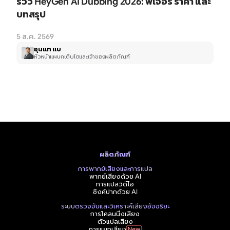
รีวิว HeyGen AI Dubbing 2026: ฟีเจอร์ ราคา และ
บทสรุป
5 ส.ค. 2569
อุนแท แบ
หัวหน้าแผนกเติบโตและเจ้าของผลิตภัณฑ์
ผลิตภัณฑ์
การพากย์เสียงและการแปล
พากย์เสียงด้วย AI
การแปลวิดีโอ
ซิงค์ปากด้วย AI
ระบบตรวจจับและวิเคราะห์เสียงอัจฉริยะ
การโคลนนิ่งเสียง
ตัวแปลเสียง
การแยกเสียง