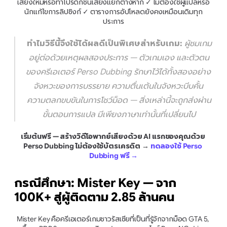
เสียงใหม่หรือทำโปรดักชันเสียงแยกต่างหาก ✓ ไม่ต้องใช้ผู้แปลหรือ
นักแก้ไขการลิปซิงก์ ✓ ตารางการอัปโหลดยังคงเหมือนเดิมทุก
ประการ
ทำไมวิธีนี้จึงใช้ได้ผลดีเป็นพิเศษสำหรับเกม:
 ผู้ชมเกม
อยู่ต่อด้วยเหตุผลสองประการ — ตัวเกมเอง และตัวตน
ของครีเอเตอร์ Perso Dubbing รักษาไว้ได้ทั้งสองอย่าง 
จังหวะของการบรรยาย ความตื่นเต้นในจังหวะบีบคั้น 
ความตลกขบขันในการโชว์ม็อด — สิ่งเหล่านี้จะถูกส่งผ่าน
ขั้นตอนการแปล มีเพียงภาษาเท่านั้นที่เปลี่ยนไป
เริ่มต้นฟรี — สร้างวิดีโอพากย์เสียงด้วย AI แรกของคุณด้วย 
Perso Dubbing ไม่ต้องใช้บัตรเครดิต
 → 
ทดลองใช้ Perso 
Dubbing ฟรี →
กรณีศึกษา: Mister Key — จาก 
100K+ สู่ผู้ติดตาม 2.85 ล้านคน
Mister Key คือครีเอเตอร์เกมชาวรัสเซียที่เป็นที่รู้จักจากม็อด GTA 5, 