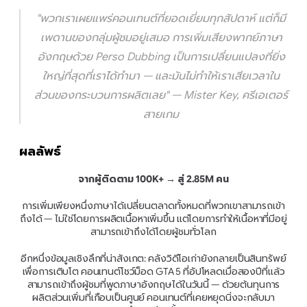
"พวกเราเผยแพร่คอนเทนต์ที่ยอดเยี่ยมทุกสัปดาห์ แต่ก็มี
เพดานของกลุ่มผู้ชมอยู่เสมอ การเพิ่มเสียงพากย์ภาษา
อังกฤษด้วย Perso Dubbing เป็นการเปลี่ยนแปลงที่ยิ่ง
ใหญ่ที่สุดที่เราได้ทำมา — และมันไม่ทำให้เราเสียเวลาใน
ส่วนของกระบวนการผลิตเลย"
 — Mister Key, ครีเอเตอร์
สายเกม
ผลลัพธ์
จากผู้ติดตาม 100K+ → สู่ 2.85M คน
การเพิ่มเพียงหนึ่งภาษาได้เปลี่ยนตลาดทั้งหมดที่พวกเขาสามารถเข้า
ถึงได้ — ไม่ใช่โดยการผลิตเนื้อหาเพิ่มขึ้น แต่โดยการทำให้เนื้อหาที่มีอยู่
สามารถเข้าถึงได้โดยผู้ชมทั่วโลก
อีกหนึ่งข้อมูลเชิงลึกที่น่าสังเกต: คลังวิดีโอเก่ายังกลายเป็นสินทรัพย์
เพื่อการเติบโต คอนเทนต์โชว์ม็อด GTA 5 ที่อัปโหลดเมื่อสองปีที่แล้ว
สามารถเข้าถึงผู้ชมที่พูดภาษาอังกฤษได้ในวันนี้ — ด้วยต้นทุนการ
ผลิตส่วนเพิ่มที่เกือบเป็นศูนย์ คอนเทนต์ที่เคยหยุดนิ่งจะกลับมา