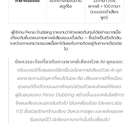
ภาษาที่รองรับ
แตกต่างกันไปตาม
33 ภาษา (การ
สตูดิโอ
พากย์) + 100 ภาษา 
(ระบบจดจำเสียง
พูด)
ผู้ใช้งาน Perso Dubbing รายงานว่าช่วยลดต้นทุนได้อย่างมากเมื่อ
เทียบกับขั้นตอนการพากย์เสียงแบบดั้งเดิม — ซึ่งมักเป็นตัวตัดสิน
ระหว่างการสามารถแปลเนื้อหาได้เลยกับการติดอยู่กับภาษาเดียวต่อ
ไป
ข้อควรระวังเกี่ยวกับการพากย์เสียงด้วย AI ยุคแรก:
ครีเอเตอร์ที่เคยลองใช้เครื่องมือพากย์เสียงด้วย AI ยุค
แรกรายงานปัญหาที่พบได้บ่อย คือ เสียงพากย์ที่เหมือน
หุ่นยนต์ซึ่งตัดทอนเอกลักษณ์ส่วนตัวและส่งผลให้ยอด
ผู้รับชมลดลง Perso Dubbing สร้างขึ้นบนเทคโนโลยีการ
โคลนเสียงเจเนอเรชันถัดไป (ขับเคลื่อนโดย ElevenLabs 
V3) ซึ่งช่วยรักษาโทนเสียง จังหวะการพูด และพลังของค
รีเอเตอร์ไว้ มีเพียงภาษาเท่านั้นที่เปลี่ยนไป