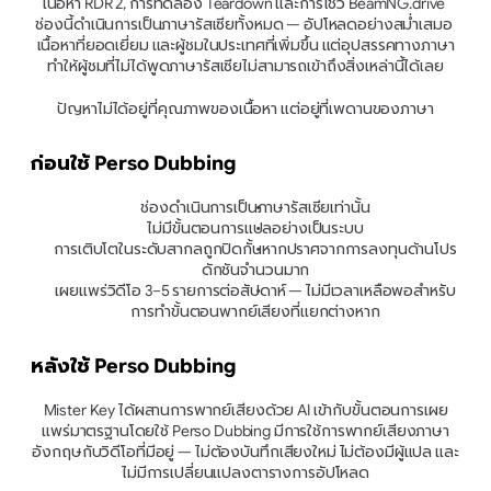
เนื้อหา RDR 2, การทดลอง Teardown และการโชว์ BeamNG.drive 
ช่องนี้ดำเนินการเป็นภาษารัสเซียทั้งหมด — อัปโหลดอย่างสม่ำเสมอ 
เนื้อหาที่ยอดเยี่ยม และผู้ชมในประเทศที่เพิ่มขึ้น แต่อุปสรรคทางภาษา
ทำให้ผู้ชมที่ไม่ได้พูดภาษารัสเซียไม่สามารถเข้าถึงสิ่งเหล่านี้ได้เลย
ปัญหาไม่ได้อยู่ที่คุณภาพของเนื้อหา แต่อยู่ที่เพดานของภาษา
ก่อนใช้ Perso Dubbing
ช่องดำเนินการเป็นภาษารัสเซียเท่านั้น
ไม่มีขั้นตอนการแปลอย่างเป็นระบบ
การเติบโตในระดับสากลถูกปิดกั้นหากปราศจากการลงทุนด้านโปร
ดักชันจำนวนมาก
เผยแพร่วิดีโอ 3–5 รายการต่อสัปดาห์ — ไม่มีเวลาเหลือพอสำหรับ
การทำขั้นตอนพากย์เสียงที่แยกต่างหาก
หลังใช้ Perso Dubbing
Mister Key ได้ผสานการพากย์เสียงด้วย AI เข้ากับขั้นตอนการเผย
แพร่มาตรฐานโดยใช้ Perso Dubbing มีการใช้การพากย์เสียงภาษา
อังกฤษกับวิดีโอที่มีอยู่ — ไม่ต้องบันทึกเสียงใหม่ ไม่ต้องมีผู้แปล และ
ไม่มีการเปลี่ยนแปลงตารางการอัปโหลด