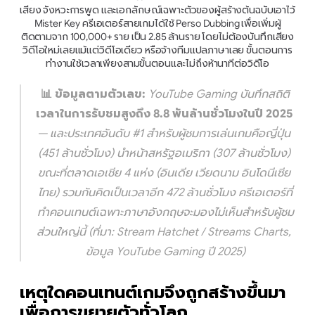
เสียง จังหวะการพูด และเอกลักษณ์เฉพาะตัวของผู้สร้างต้นฉบับเอาไว้ 
Mister Key ครีเอเตอร์สายเกมได้ใช้ Perso Dubbing เพื่อเพิ่มผู้
ติดตามจาก 100,000+ ราย เป็น 2.85 ล้านราย โดยไม่ต้องบันทึกเสียง
วิดีโอใหม่เลยแม้แต่วิดีโอเดียว หรือจ้างทีมแปลภาษาเลย ขั้นตอนการ
ทำงานใช้เวลาเพียงสามขั้นตอนและไม่ถึงห้านาทีต่อวิดีโอ
📊 ข้อมูลตามตัวเลข:
 YouTube Gaming บันทึกสถิติ
เวลาในการรับชมสูงถึง 8.8 พันล้านชั่วโมงในปี 2025
— และประเทศอันดับ #1 สำหรับผู้ชมการเล่นเกมคือญี่ปุ่น 
(451 ล้านชั่วโมง) นำหน้าสหรัฐอเมริกา (307 ล้านชั่วโมง) 
ขณะที่ตลาดเอเชีย 4 แห่ง (อินเดีย เวียดนาม อินโดนีเซีย 
ไทย) รวมกันคิดเป็นเวลาอีก 472 ล้านชั่วโมง ครีเอเตอร์ที่
ทำคอนเทนต์เฉพาะภาษาอังกฤษจะมองไม่เห็นสำหรับผู้ชม
ส่วนใหญ่นี้ 
(ที่มา: Stream Hatchet / Streams Charts, 
ข้อมูล YouTube Gaming ปี 2025)
เหตุใดคอนเทนต์เกมจึงถูกสร้างขึ้นมา
เพื่อการขยายตัวทั่วโลก