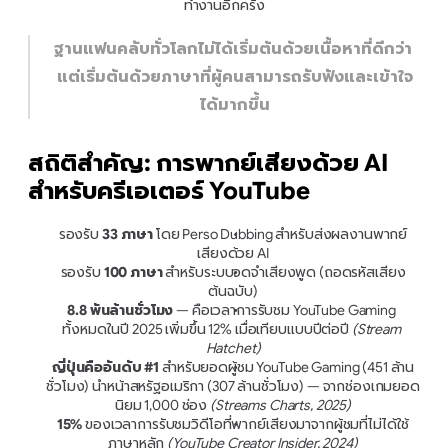
ทำงานอีกครั้ง
ฐานแฟนคลับทั่วโลกไม่ได้เริ่มต้นด้วยเนื้อหาที่ดีกว่า 
แต่เริ่มต้นด้วยภาษาที่ผู้คนสามารถรับฟังและเข้าใจ
ได้มากขึ้น
สถิติสำคัญ: การพากย์เสียงด้วย AI 
สำหรับครีเอเตอร์ YouTube
รองรับ 
33 ภาษา
 โดย Perso Dubbing สำหรับส่งผลงานพากย์
เสียงด้วย AI
รองรับ 
100 ภาษา
 สำหรับระบบจดจำเสียงพูด (ถอดรหัสเสียง
ต้นฉบับ)
8.8 พันล้านชั่วโมง
 — คือเวลาการรับชม YouTube Gaming 
ทั้งหมดในปี 2025 เพิ่มขึ้น 12% เมื่อเทียบแบบปีต่อปี 
(Stream 
Hatchet)
ญี่ปุ่นคืออันดับ #1
 สำหรับยอดผู้ชม YouTube Gaming (451 ล้าน
ชั่วโมง) นำหน้าสหรัฐอเมริกา (307 ล้านชั่วโมง) — จากช่องเกมยอด
นิยม 1,000 ช่อง 
(Streams Charts, 2025)
15%
 ของเวลาการรับชมวิดีโอที่พากย์เสียงมาจากผู้ชมที่ไม่ได้ใช้
ภาษาหลัก 
(YouTube Creator Insider, 2024)