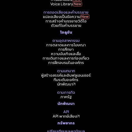
Voice Library
การถอดเสียงและคำบรรยาย
แปลงเสียงเป็นข้อความ
การสร้างคำบรรยายวิดีโอ
ตัวแก้ไขคำบรรยาย
โซลูชัน
ตามอุตสาหกรรม
การตลาดและการโฆษณา
การศึกษา
ความบันเทิงและสื่อ
การเดินทางและการท่องเที่ยว
การฝึกอบรมในองค์กร
ตามบทบาท
ผู้สร้างสรรค์และอินฟลูเอนเซอร์
ทีมระดับองค์กร
นักพัฒนา
ตามภารกิจ
ภาครัฐ
นักพัฒนา
API
API พากย์เสียง
ทรัพยากร
เปรียบเทียบและหาข้อมูล