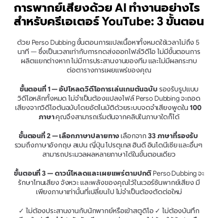
การพากย์เสียงด้วย AI ทำงานอย่างไร
สำหรับครีเอเตอร์ YouTube: 3 ขั้นตอน
ด้วย Perso Dubbing ขั้นตอนการแปลเนื้อหาทั้งหมดใช้เวลาไม่ถึง 5 
นาที — ซึ่งเป็นเวลาเท่ากับการกดส่งออกไฟล์วิดีโอ ไม่มีขั้นตอนการ
ผลิตแยกต่างหาก ไม่มีการประสานงานของทีม และไม่มีผลกระทบ
ต่อตารางการเผยแพร่ของคุณ
ขั้นตอนที่ 1 — อัปโหลดวิดีโอการเล่นเกมต้นฉบับ
 รองรับรูปแบบ
วิดีโอหลักทั้งหมด ไม่จำเป็นต้องแปลงไฟล์ Perso Dubbing จะถอด
เสียงจากวิดีโอต้นฉบับโดยอัตโนมัติด้วยระบบจดจำเสียงพูดใน 
100 
ภาษา
 คุณจึงสามารถเริ่มต้นจากคลิปในภาษาใดก็ได้
ขั้นตอนที่ 2 — เลือกภาษาปลายทาง
 เลือกจาก 
33 ภาษาที่รองรับ
รวมถึงภาษาอังกฤษ สเปน ญี่ปุ่น โปรตุเกส ฮินดี อินโดนีเซีย และอื่นๆ 
สามารถประมวลผลหลายภาษาได้ในขั้นตอนเดียว
ขั้นตอนที่ 3 — ดาวน์โหลดและเผยแพร่ตามปกติ
 Perso Dubbing จะ
รักษาโทนเสียง จังหวะ และพลังของคุณไว้ในเวอร์ชันพากย์เสียง มี
เพียงภาษาเท่านั้นที่เปลี่ยนไป ไม่จำเป็นต้องตัดต่อใหม่
✓ ไม่ต้องประสานงานกับนักพากย์หรือเข้าสตูดิโอ ✓ ไม่ต้องบันทึก