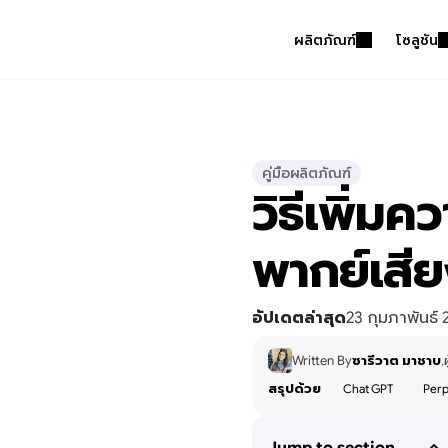
ผลิตภัณฑ์
โซลูชัน
คู่มือผลิตภัณฑ์
วิธีเพิ่ม
พากย์เสี
อัปเดตล่าสุด
23 กุมภาพันธ์ 
Written By
ซารีวาต มาชาบ
,
สรุปด้วย
Chat GPT
Perp
Jump to section