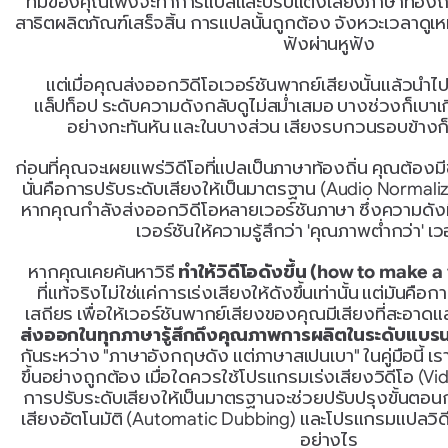
ทีมของคุณเพิ่งจะทำการแปลและปรับแต่งเสียงภาษาท้องถิ่น
สาธิตผลิตภัณฑ์เสร็จสิ้น การแปลนั้นถูกต้อง จังหวะเวลาดูเห
ฟังผ่านหูฟัง
แต่เมื่อคุณส่งออกวิดีโอเวอร์ชันพากย์เสียงนั้นแล้วน
แล็ปท็อป ระดับความดังกลับดูไม่สม่ำเสมอ บางช่วงก็เบาเก
อย่างกะทันหัน และในบางส่วน เสียงรบกวนรอบข้างก็
ก่อนที่คุณจะเผยแพร่วิดีโอที่แปลเป็นภาษาท้องถิ่น คุณต้องมีข
นั่นคือการปรับระดับเสียงให้เป็นมาตรฐาน (Audio Normaliz
หากคุณกำลังส่งออกวิดีโอหลายเวอร์ชันภาษา ซึ่งความดังท
เวอร์ชันให้ความรู้สึกว่า 'คุณภาพต่ำกว่า' เวอ
หากคุณเคยค้นหาวิธี 
ทำให้วิดีโอดังขึ้น (how to make a
ที่แท้จริงไม่ใช่แค่การเร่งเสียงให้ดังขึ้นเท่านั้น แต่มันคื
เสถียร เพื่อให้เวอร์ชันพากย์เสียงของคุณมีเสียงที่สะอาดแล
ส่งออกในทุกภาษารู้สึกถึงคุณภาพการผลิตในระดับแบรน
กันระหว่าง "ภาษาอังกฤษดัง แต่ภาษาสเปนเบา" ในคู่มือนี้ เรา
ขึ้นอย่างถูกต้อง เมื่อใดควรใช้โปรแกรมเร่งเสียงวิดีโอ (
การปรับระดับเสียงให้เป็นมาตรฐานจะช่วยปรับปรุงขั้นต
เสียงอัตโนมัติ (Automatic Dubbing) และโปรแกรมแปลวิดีโ
อย่างไร