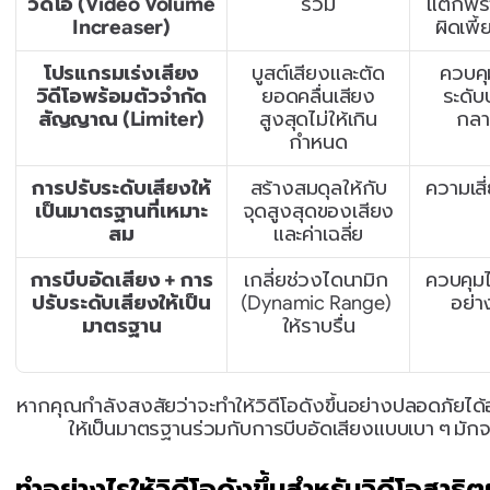
วิดีโอ (Video Volume 
รวม
แตกพร่
Increaser)
ผิดเพี้
โปรแกรมเร่งเสียง
บูสต์เสียงและตัด
ควบคุ
วิดีโอพร้อมตัวจำกัด
ยอดคลื่นเสียง
ระดับ
สัญญาณ (Limiter)
สูงสุดไม่ให้เกิน
กล
กำหนด
การปรับระดับเสียงให้
สร้างสมดุลให้กับ
ความเสี
เป็นมาตรฐานที่เหมาะ
จุดสูงสุดของเสียง
สม
และค่าเฉลี่ย
การบีบอัดเสียง + การ
เกลี่ยช่วงไดนามิก 
ควบคุมไ
ปรับระดับเสียงให้เป็น
(Dynamic Range) 
อย่า
มาตรฐาน
ให้ราบรื่น
หากคุณกำลังสงสัยว่าจะทำให้วิดีโอดังขึ้นอย่างปลอดภัยได้
ให้เป็นมาตรฐานร่วมกับการบีบอัดเสียงแบบเบา ๆ มักจะ
ทำอย่างไรให้วิดีโอดังขึ้นสำหรับวิดีโอสาธิ