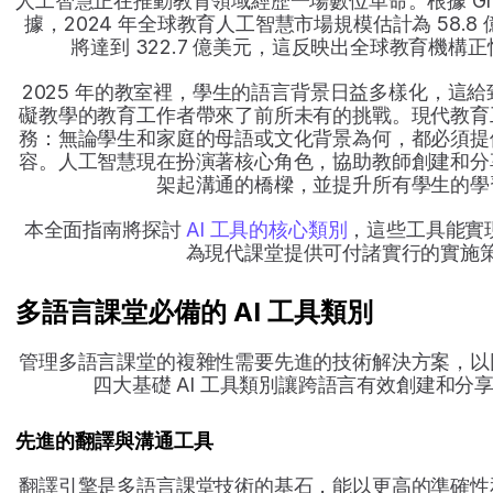
人工智慧正在推動教育領域經歷一場數位革命。根據 Grand V
據，2024 年全球教育人工智慧市場規模估計為 58.8 
將達到 322.7 億美元，這反映出全球教育機構正快
2025 年的教室裡，學生的語言背景日益多樣化，這
礙教學的教育工作者帶來了前所未有的挑戰。現代教育
務：無論學生和家庭的母語或文化背景為何，都必須提
容。人工智慧現在扮演著核心角色，協助教師創建和分
架起溝通的橋樑，並提升所有學生的學
本全面指南將探討
 AI 工具的核心類別
，這些工具能實
為現代課堂提供可付諸實行的實施
多語言課堂必備的 AI 工具類別
管理多語言課堂的複雜性需要先進的技術解決方案，以
四大基礎 AI 工具類別讓跨語言有效創建和分
先進的翻譯與溝通工具
翻譯引擎是多語言課堂技術的基石，能以更高的準確性