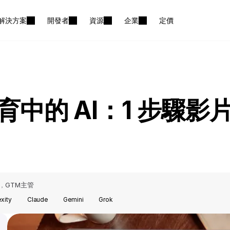
解決方案
開發者
資源
企業
定價
育中的 AI：1 步驟影
GTM主管
，
exity
Claude
Gemini
Grok