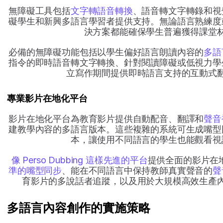
無障礙工具包括
文字轉語音轉換
、語音轉文字轉錄和視
礙學生和新興多語言學習者提供支持。無論語言熟練度
決方案都能確保學生普遍獲得課堂
必備的無障礙功能包括以學生偏好語言朗讀內容的
多語
指令的即時語音轉文字轉換、針對閱讀障礙或低視力學
立寫作期間提供即時語言支持的互動式
專業影片在地化平台
影片在地化平台為教育影片提供自動配音、翻譯和
聲音
建教學內容的多語言版本。這些複雜的系統可生成嘴型
本，讓使用不同語言的學生也能觀看視
像 Perso Dubbing 這樣先進的平台
提供全面的影片在
準的嘴型同步
、能在不同語言中保持教師真實聲音的
聲
育影片的多說話者追蹤，以及用於大規模高效生產
多語言內容創作的實施策略