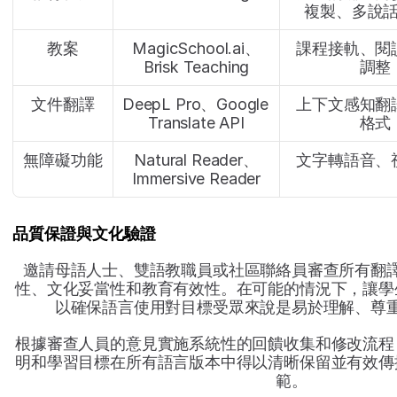
複製、多說
教案
MagicSchool.ai、
課程接軌、閱
Brisk Teaching
調整
文件翻譯
DeepL Pro、Google 
上下文感知翻
Translate API
格式
無障礙功能
Natural Reader、
文字轉語音、
Immersive Reader
品質保證與文化驗證
邀請母語人士、雙語教職員或社區聯絡員審查所有翻
性、文化妥當性和教育有效性。在可能的情況下，讓學
以確保語言使用對目標受眾來說是易於理解、尊
根據審查人員的意見實施系統性的回饋收集和修改流程
明和學習目標在所有語言版本中得以清晰保留並有效傳
範。