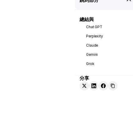
總結與
Chat GPT
Perplexity
Claude
Gemini
Grok
分享