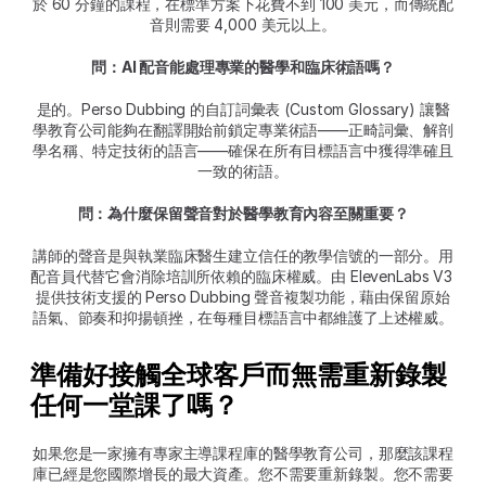
於 60 分鐘的課程，在標準方案下花費不到 100 美元，而傳統配
音則需要 4,000 美元以上。
問：AI 配音能處理專業的醫學和臨床術語嗎？
是的。Perso Dubbing 的自訂詞彙表 (Custom Glossary) 讓醫
學教育公司能夠在翻譯開始前鎖定專業術語——正畸詞彙、解剖
學名稱、特定技術的語言——確保在所有目標語言中獲得準確且
一致的術語。
問：為什麼保留聲音對於醫學教育內容至關重要？
講師的聲音是與執業臨床醫生建立信任的教學信號的一部分。用
配音員代替它會消除培訓所依賴的臨床權威。由 ElevenLabs V3 
提供技術支援的 Perso Dubbing 聲音複製功能，藉由保留原始
語氣、節奏和抑揚頓挫，在每種目標語言中都維護了上述權威。
準備好接觸全球客戶而無需重新錄製
任何一堂課了嗎？
如果您是一家擁有專家主導課程庫的醫學教育公司，那麼該課程
庫已經是您國際增長的最大資產。您不需要重新錄製。您不需要