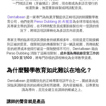
一門韓語正畸（牙齒矯正）課程，現在都成為多語言發行的
候選對象，無需重新錄製或聘請配音員。
Dentalbean
 是一家專門為執業牙醫提供正畸培訓的韓國醫學教
育公司，他們使用 
Perso Dubbing 的 AI 配音
為全球市場在地化
其專家主導的課程，在不聘聘配音員或重新錄製任何一堂課的情
況下，將韓語培訓庫轉化為多語言內容資產。
專家主導的臨床培訓其價值會持續累積多年，但前提是它能接觸
到正確的受眾。僅限韓語的傳播限制了這一觸及範圍，而傳統配
音的經濟成本使得打破這一限制變得不可行。Dentalbean 藉由 
Perso Dubbing 消除了這兩項限制，
成本僅為傳統錄音室工作的 
1/20 至 1/100
，將每門存檔的課程轉化為全球教學資產。
為什麼醫學教育如此難以在地化？
Dentalbean 是韓國領先的正畸專業培訓平台之一，圍繞著由資
深臨床講師提供的結構化課程而建構。其內容篇幅長、以專業知
識為導向，且完全建立在講師的權威之上。
講師的聲音就是產品