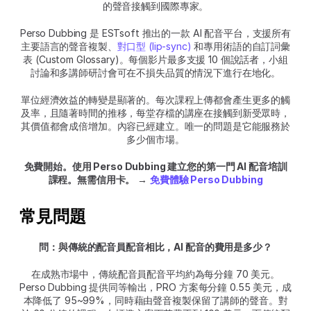
的聲音接觸到國際專家。
Perso Dubbing 是 ESTsoft 推出的一款 AI 配音平台，支援所有
主要語言的聲音複製、
對口型 (lip-sync)
 和專用術語的自訂詞彙
表 (Custom Glossary)。每個影片最多支援 10 個說話者，小組
討論和多講師研討會可在不損失品質的情況下進行在地化。
單位經濟效益的轉變是顯著的。每次課程上傳都會產生更多的觸
及率，且隨著時間的推移，每堂存檔的講座在接觸到新受眾時，
其價值都會成倍增加。內容已經建立。唯一的問題是它能服務於
多少個市場。
免費開始。使用 Perso Dubbing 建立您的第一門 AI 配音培訓
課程。無需信用卡。
 → 
免費體驗 Perso Dubbing
常見問題
問：與傳統的配音員配音相比，AI 配音的費用是多少？
在成熟市場中，傳統配音員配音平均約為每分鐘 70 美元。
Perso Dubbing 提供同等輸出，PRO 方案每分鐘 0.55 美元，成
本降低了 95~99%，同時藉由聲音複製保留了講師的聲音。對