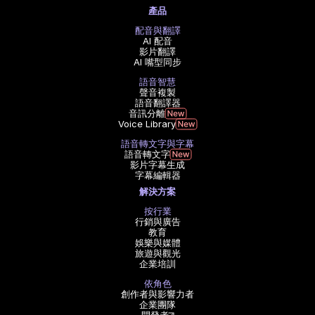
產品
配音與翻譯
AI 配音
影片翻譯
AI 嘴型同步
語音智慧
聲音複製
語音翻譯器
音訊分離
Voice Library
語音轉文字與字幕
語音轉文字
影片字幕生成
字幕編輯器
解決方案
按行業
行銷與廣告
教育
娛樂與媒體
旅遊與觀光
企業培訓
依角色
創作者與影響力者
企業團隊