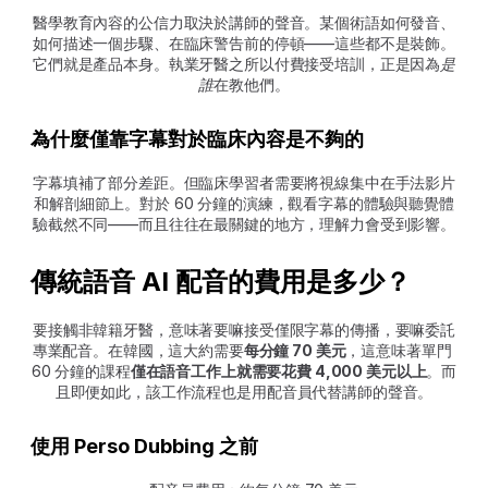
醫學教育內容的公信力取決於講師的聲音。某個術語如何發音、
如何描述一個步驟、在臨床警告前的停頓——這些都不是裝飾。
它們就是產品本身。執業牙醫之所以付費接受培訓，正是因為
是
誰
在教他們。
為什麼僅靠字幕對於臨床內容是不夠的
字幕填補了部分差距。但臨床學習者需要將視線集中在手法影片
和解剖細節上。對於 60 分鐘的演練，觀看字幕的體驗與聽覺體
驗截然不同——而且往往在最關鍵的地方，理解力會受到影響。
傳統語音 AI 配音的費用是多少？
要接觸非韓籍牙醫，意味著要嘛接受僅限字幕的傳播，要嘛委託
專業配音。在韓國，這大約需要
每分鐘 70 美元
，這意味著單門 
60 分鐘的課程
僅在語音工作上就需要花費 4,000 美元以上
。而
且即便如此，該工作流程也是用配音員代替講師的聲音。
使用 Perso Dubbing 之前