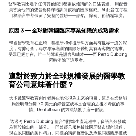
醫學教育比幾乎任何其他類別都更依賴講師的口述表達。 用配音
員替換他們的聲音會稀釋培訓所依賴的臨床權威。AI 配音在每種
目標語言中都保留了完整的體驗——語氣、節奏、術語精準度。
原因 3 — 全球對韓國臨床專業知識的成熟需求
韓國醫學教育在正畸、種植牙和修復牙科方面具有世界一流的深
度，有據可查，尋求專家培訓的國際牙醫對其有著客觀的需求。
受眾已經存在。唯一的障礙是語言和成本——而 Perso Dubbing 
同時消除了這兩者。
這對於致力於全球規模發展的醫學教
育公司意味著什麼？
大多數醫學教育創作者將在地化視為未來的項目，這是在業務能
夠證明每分鐘 70 美元的錄音室成本是合理的之後才考慮的事
情。Dentalbean 的方法顛覆了這一假設。
透過將 Perso Dubbing 整合到標準生產流程中，多語言分發成
為預設輸出的一部分。一門曾經只服務於韓國牙醫市場的課程，
現在以同樣的製作精力、同樣的講師聲音以及承載同樣臨床權威