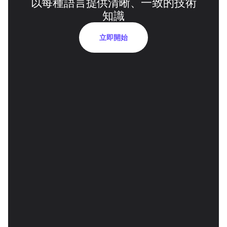
以每種語言提供清晰、一致的技術
知識
立即開始
Studio-Quality AI 語音配音
領導聲音身份在各種語言中得到保留，加強信任和可
信度。
Multiple Export &amp; Shareable 
Links