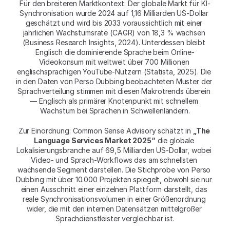
Für den breiteren Marktkontext: Der globale Markt für KI-
Synchronisation wurde 2024 auf 1,16 Milliarden US-Dollar 
geschätzt und wird bis 2033 voraussichtlich mit einer 
jährlichen Wachstumsrate (CAGR) von 18,3 % wachsen 
(Business Research Insights, 2024). Unterdessen bleibt 
Englisch die dominierende Sprache beim Online-
Videokonsum mit weltweit über 700 Millionen 
englischsprachigen YouTube-Nutzern (Statista, 2025). Die 
in den Daten von Perso Dubbing beobachteten Muster der 
Sprachverteilung stimmen mit diesen Makrotrends überein 
— Englisch als primärer Knotenpunkt mit schnellem 
Wachstum bei Sprachen in Schwellenländern.
Zur Einordnung: Common Sense Advisory schätzt in 
„The 
Language Services Market 2025“
 die globale 
Lokalisierungsbranche auf 69,5 Milliarden US-Dollar, wobei 
Video- und Sprach-Workflows das am schnellsten 
wachsende Segment darstellen. Die Stichprobe von Perso 
Dubbing mit über 10.000 Projekten spiegelt, obwohl sie nur 
einen Ausschnitt einer einzelnen Plattform darstellt, das 
reale Synchronisationsvolumen in einer Größenordnung 
wider, die mit den internen Datensätzen mittelgroßer 
Sprachdienstleister vergleichbar ist.