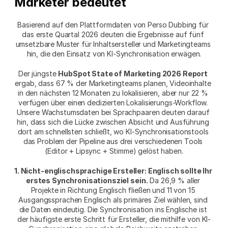
Marketer bedeutet
Basierend auf den Plattformdaten von Perso Dubbing für 
das erste Quartal 2026 deuten die Ergebnisse auf fünf 
umsetzbare Muster für Inhaltsersteller und Marketingteams 
hin, die den Einsatz von KI-Synchronisation erwägen.
Der jüngste 
HubSpot State of Marketing 2026 Report
ergab, dass 67 % der Marketingteams planen, Videoinhalte 
in den nächsten 12 Monaten zu lokalisieren, aber nur 22 % 
verfügen über einen dedizierten Lokalisierungs-Workflow. 
Unsere Wachstumsdaten bei Sprachpaaren deuten darauf 
hin, dass sich die Lücke zwischen Absicht und Ausführung 
dort am schnellsten schließt, wo KI-Synchronisationstools 
das Problem der Pipeline aus drei verschiedenen Tools 
(Editor + Lipsync + Stimme) gelöst haben.
1. Nicht-englischsprachige Ersteller: Englisch sollte Ihr 
erstes Synchronisationsziel sein.
 Da 26,9 % aller 
Projekte in Richtung Englisch fließen und 11 von 15 
Ausgangssprachen Englisch als primäres Ziel wählen, sind 
die Daten eindeutig. Die Synchronisation ins Englische ist 
der häufigste erste Schritt für Ersteller, die mithilfe von KI-