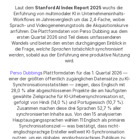
Laut dem 
Stanford AI Index Report 2025
 wuchs die 
Einführung von multimodaler KI in Unternehmensinhalts-
Workflows im Jahresvergleich um das 2,4-Fache, wobei 
Sprach- und Videogenerierungstools die Akquisitionskurve 
anführen. Die Plattformdaten von Perso Dubbing aus dem 
ersten Quartal 2026 sind Teil dieses umfassenderen 
Wandels und bieten den ersten durchgängigen Einblick in 
die Frage, 
welche Sprachen tatsächlich synchronisiert 
werden
, sobald aus der Einführung eine produktive Nutzung 
wird.
Perso Dubbing
s Plattformdaten für das 1. Quartal 2026 — 
einer der größten öffentlich zugänglichen Datensätze zu KI-
Synchronisationsstatistiken — zeigen, dass Englisch mit 
28,0 % aller abgeschlossenen Projekte die am häufigsten 
gewählte Zielsprache für KI-Urhebersynchronisation ist, 
gefolgt von Hindi (14,0 %) und Portugiesisch (10,7 %). 
Zusammen machen diese drei Sprachen 52,7 % aller 
synchronisierten Inhalte aus. Von den 15 analysierten 
Hauptausgangssprachen wählen 11 Englisch als primäres 
Synchronisationsziel — was bestätigt, dass nicht-
englischsprachige Ersteller weltweit KI-Synchronisation 
nutzen, um ein globales, englischsprachiges Publikum zu 