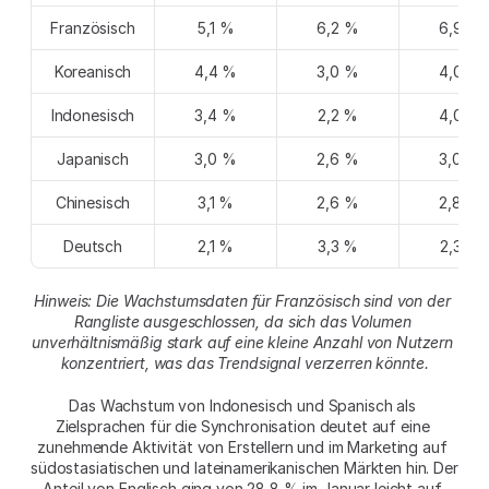
Französisch
5,1 %
6,2 %
6,9 %
Koreanisch
4,4 %
3,0 %
4,0 %
Indonesisch
3,4 %
2,2 %
4,0 %
Japanisch
3,0 %
2,6 %
3,0 %
Chinesisch
3,1 %
2,6 %
2,8 %
Deutsch
2,1 %
3,3 %
2,3 %
Hinweis: Die Wachstumsdaten für Französisch sind von der 
Rangliste ausgeschlossen, da sich das Volumen 
unverhältnismäßig stark auf eine kleine Anzahl von Nutzern 
konzentriert, was das Trendsignal verzerren könnte.
Das Wachstum von Indonesisch und Spanisch als 
Zielsprachen für die Synchronisation deutet auf eine 
zunehmende Aktivität von Erstellern und im Marketing auf 
südostasiatischen und lateinamerikanischen Märkten hin. Der 
Anteil von Englisch ging von 28,8 % im Januar leicht auf 