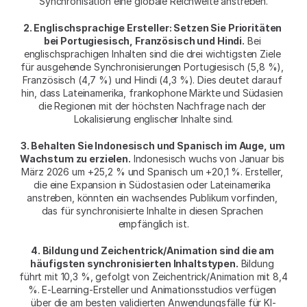
Synchronisation eine globale Reichweite anstreben.
2. Englischsprachige Ersteller: Setzen Sie Prioritäten 
bei Portugiesisch, Französisch und Hindi.
 Bei 
englischsprachigen Inhalten sind die drei wichtigsten Ziele 
für ausgehende Synchronisierungen Portugiesisch (5,8 %), 
Französisch (4,7 %) und Hindi (4,3 %). Dies deutet darauf 
hin, dass Lateinamerika, frankophone Märkte und Südasien 
die Regionen mit der höchsten Nachfrage nach der 
Lokalisierung englischer Inhalte sind.
3. Behalten Sie Indonesisch und Spanisch im Auge, um 
Wachstum zu erzielen.
 Indonesisch wuchs von Januar bis 
März 2026 um +25,2 % und Spanisch um +20,1 %. Ersteller, 
die eine Expansion in Südostasien oder Lateinamerika 
anstreben, könnten ein wachsendes Publikum vorfinden, 
das für synchronisierte Inhalte in diesen Sprachen 
empfänglich ist.
4. Bildung und Zeichentrick/Animation sind die am 
häufigsten synchronisierten Inhaltstypen.
 Bildung 
führt mit 10,3 %, gefolgt von Zeichentrick/Animation mit 8,4 
%. E-Learning-Ersteller und Animationsstudios verfügen 
über die am besten validierten Anwendungsfälle für KI-