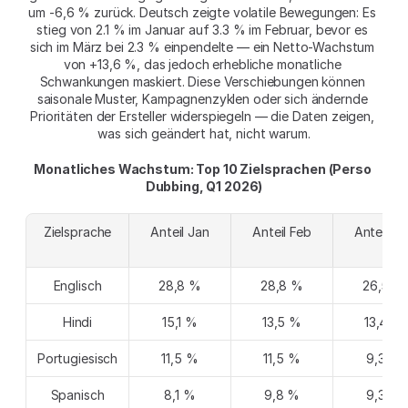
um -6,6 % zurück. Deutsch zeigte volatile Bewegungen: Es 
stieg von 2.1 % im Januar auf 3.3 % im Februar, bevor es 
sich im März bei 2.3 % einpendelte — ein Netto-Wachstum 
von +13,6 %, das jedoch erhebliche monatliche 
Schwankungen maskiert. Diese Verschiebungen können 
saisonale Muster, Kampagnenzyklen oder sich ändernde 
Prioritäten der Ersteller widerspiegeln — die Daten zeigen, 
was sich geändert hat, nicht warum.
Monatliches Wachstum: Top 10 Zielsprachen (Perso 
Dubbing, Q1 2026)
Zielsprache
Anteil Jan
Anteil Feb
Anteil Mä
Englisch
28,8 %
28,8 %
26,5 %
Hindi
15,1 %
13,5 %
13,4 %
Portugiesisch
11,5 %
11,5 %
9,3 %
Spanisch
8,1 %
9,8 %
9,3 %