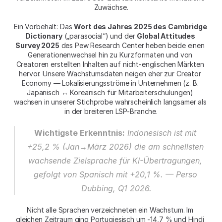
Zuwächse.
Ein Vorbehalt: Das 
Wort des Jahres 2025 des Cambridge 
Dictionary
 („parasocial“) und der 
Global Attitudes 
Survey 2025
 des Pew Research Center heben beide einen 
Generationenwechsel hin zu Kurzformaten und von 
Creatoren erstellten Inhalten auf nicht-englischen Märkten 
hervor. Unsere Wachstumsdaten neigen eher zur Creator 
Economy — Lokalisierungsströme in Unternehmen (z. B. 
Japanisch ↔ Koreanisch für Mitarbeiterschulungen) 
wachsen in unserer Stichprobe wahrscheinlich langsamer als 
in der breiteren LSP-Branche.
Wichtigste Erkenntnis:
 Indonesisch ist mit 
+25,2 % (Jan→März 2026) die am schnellsten 
wachsende Zielsprache für KI-Übertragungen, 
gefolgt von Spanisch mit +20,1 %. — Perso 
Dubbing, Q1 2026.
Nicht alle Sprachen verzeichneten ein Wachstum. Im 
gleichen Zeitraum ging Portugiesisch um -14,7 % und Hindi 