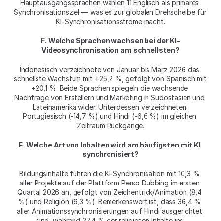
Hauptausgangssprachen wählen 11 Englisch als primäres 
Synchronisationsziel — was es zur globalen Drehscheibe für 
KI-Synchronisationsströme macht.
F. Welche Sprachen wachsen bei der KI-
Videosynchronisation am schnellsten?
Indonesisch verzeichnete von Januar bis März 2026 das 
schnellste Wachstum mit +25,2 %, gefolgt von Spanisch mit 
+20,1 %. Beide Sprachen spiegeln die wachsende 
Nachfrage von Erstellern und Marketing in Südostasien und 
Lateinamerika wider. Unterdessen verzeichneten 
Portugiesisch (-14,7 %) und Hindi (-6,6 %) im gleichen 
Zeitraum Rückgänge.
F. Welche Art von Inhalten wird am häufigsten mit KI 
synchronisiert?
Bildungsinhalte führen die KI-Synchronisation mit 10,3 % 
aller Projekte auf der Plattform Perso Dubbing im ersten 
Quartal 2026 an, gefolgt von Zeichentrick/Animation (8,4 
%) und Religion (6,3 %). Bemerkenswert ist, dass 36,4 % 
aller Animationssynchronisierungen auf Hindi ausgerichtet 
sind, während 27,4 % der religiösen Inhalte ins 