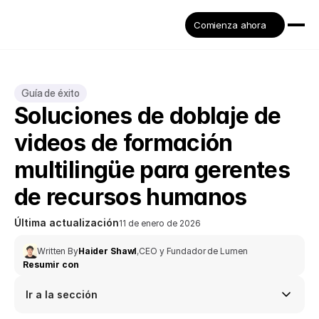
Comienza ahora
Guía de éxito
Soluciones de doblaje de 
videos de formación 
multilingüe para gerentes 
de recursos humanos
Última actualización
11 de enero de 2026
Written By
Haider Shawl
,
CEO y Fundador de Lumen
Resumir con
Ir a la sección