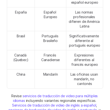
español europeo
España
Español 
Las normas 
Europeo
profesionales 
difieren de América 
Latina
Brasil
Portugués 
Significativamente 
Brasileño
diferente al 
portugués europeo
Canadá 
Francés 
Expresiones 
(Quebec)
Canadiense
diferentes al 
francés europeo
China
Mandarín
Las oficinas usan 
mandarín, no 
cantonés
Revise 
servicios de traducción de video para múltiples 
idiomas
 incluyendo variantes regionales específicas. 
Servicios de traducción de video de inglés a español
, 
opciones de traducción de video de inglés a portugués
, y 