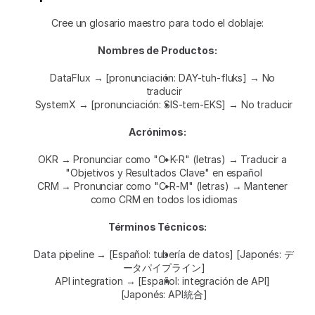
Cree un glosario maestro para todo el doblaje:
Nombres de Productos:
DataFlux → [pronunciación: DAY-tuh-fluks] → No 
traducir
SystemX → [pronunciación: SIS-tem-EKS] → No traducir
Acrónimos:
OKR → Pronunciar como "O-K-R" (letras) → Traducir a 
"Objetivos y Resultados Clave" en español
CRM → Pronunciar como "C-R-M" (letras) → Mantener 
como CRM en todos los idiomas
Términos Técnicos:
Data pipeline → [Español: tubería de datos] [Japonés: デ
ータパイプライン]
API integration → [Español: integración de API] 
[Japonés: API統合]