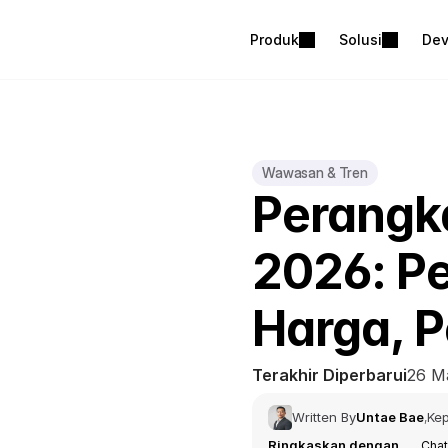
Produk
Solusi
Dev
Wawasan & Tren
Perangka
2026: Pe
Harga, P
Terakhir Diperbarui
26 M
Written By
Untae Bae
Kep
,
Ringkaskan dengan
Cha