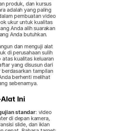
an produk, dan kursus 
ra adalah yang paling 
alam pembuatan video 
ok ukur untuk kualitas 
ang Anda alih suarakan 
yang Anda butuhkan.
gun dan menguji alat 
uk di perusahaan sulih 
tas kualitas keluaran 
aftar yang disusun dari 
r berdasarkan tampilan 
nda berhenti melihat 
yang sebenarnya.
lat Ini
gujian standar
: video 
ter di depan kamera, 
sisi slide, dan iklan 
n cepat. Bahasa target: 