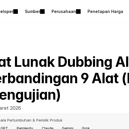
eloper
Sumber
Perusahaan
Penetapan Harga
t Lunak Dubbing AI 
rbandingan 9 Alat (Fi
engujian)
aret 2026
ala Pertumbuhan & Pemilik Produk
t GPT
Perplexity
Claude
Gemini
Grok