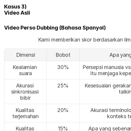
Kasus 3)
Video Asli
Video Perso Dubbing (Bahasa Spanyol)
Kami memberikan skor berdasarkan lim
Dimensi
Bobot
Apa yan
Kealamian 
30%
Persepsi manusia vs
suara
itu menjaga kep
Akurasi 
25%
Kesesuaian gerakan
sinkronisasi 
talk
bibir
Kualitas 
20%
Akurasi terminolo
terjemahan
konteks t
Kualitas 
15%
Apa yang sebenar