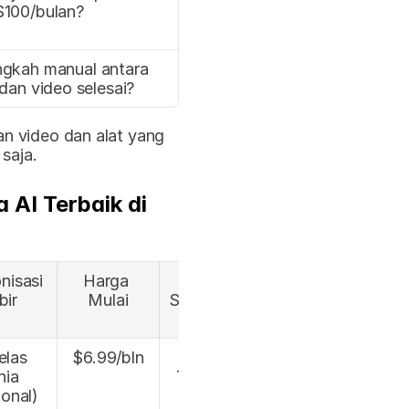
$100/bulan?
gkah manual antara 
an video selesai?
n video dan alat yang 
saja.
AI Terbaik di 
nisasi 
Harga 
Biaya 
bir
Mulai
Sinkronisasi 
Bibir
las 
$6.99/bln
Kredit 
ia 
Tambahan
ional)