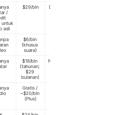
nya 
$29/bln
Diperlukan 
ar / 
Kredit 
dit 
Premium
 untuk 
o asli
npa 
$6/bln 
N/A
aran 
(khusus 
deo
suara)
nya 
$18/bln 
N/A (hanya 
atar
(tahunan; 
avatar)
$29 
bulanan)
nya 
Gratis / 
N/A
dio
~$20/bln 
(Plus)
❌
$24/bln 
N/A