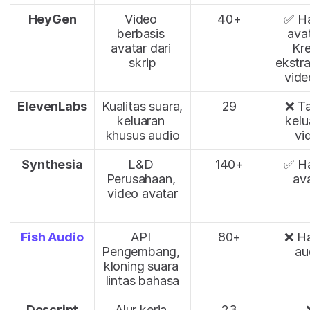
HeyGen
Video 
40+
✅ Ha
berbasis 
avat
avatar dari 
Kre
skrip
ekstra
vide
ElevenLabs
Kualitas suara, 
29
❌ Ta
keluaran 
kelu
khusus audio
vi
Synthesia
L&D 
140+
✅ Ha
Perusahaan, 
av
video avatar
Fish Audio
API 
80+
❌ Ha
Pengembang, 
au
kloning suara 
lintas bahasa
Descript
Alur kerja 
23