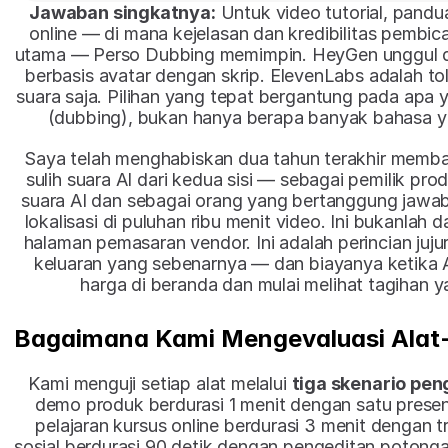
Jawaban singkatnya:
 Untuk video tutorial, pandu
online — di mana kejelasan dan kredibilitas pembica
utama — Perso Dubbing memimpin. HeyGen unggul d
berbasis avatar dengan skrip. ElevenLabs adalah tol
suara saja. Pilihan yang tepat bergantung pada apa y
(dubbing), bukan hanya berapa banyak bahasa 
Saya telah menghabiskan dua tahun terakhir memban
sulih suara AI dari kedua sisi — sebagai pemilik prod
suara AI dan sebagai orang yang bertanggung jawab a
lokalisasi di puluhan ribu menit video. Ini bukanlah d
halaman pemasaran vendor. Ini adalah perincian juju
keluaran yang sebenarnya — dan biayanya ketika A
harga di beranda dan mulai melihat tagihan 
Bagaimana Kami Mengevaluasi Alat-A
Kami menguji setiap alat melalui 
tiga skenario pen
demo produk berdurasi 1 menit dengan satu presen
pelajaran kursus online berdurasi 3 menit dengan tran
sosial berdurasi 90 detik dengan pengeditan potonga