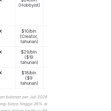
(Hobbyist)
❌
$10/bln 
N/A
(Creator, 
tahunan)
❌
$29/bln 
N/A
($19 
tahunan)
❌
$18/bln 
N/A
($9 
tahunan)
n bulanan per Juli 2026 
ngi biaya hingga 26% di 
unaan dalam kredit — 60 