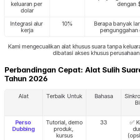
keluaran per 
dengan 
dolar
Integrasi alur 
10%
Berapa banyak lan
kerja
pengunggahan d
Kami mengecualikan alat khusus suara tanpa keluara
dibatasi akses khusus perusahaan 
Perbandingan Cepat: Alat Sulih Suara 
Tahun 2026
Alat
Terbaik Untuk
Bahasa
Sinkro
Bi
Perso 
Tutorial, demo 
33
✅ Ke
Dubbing
produk, 
dun
kursus
(ops