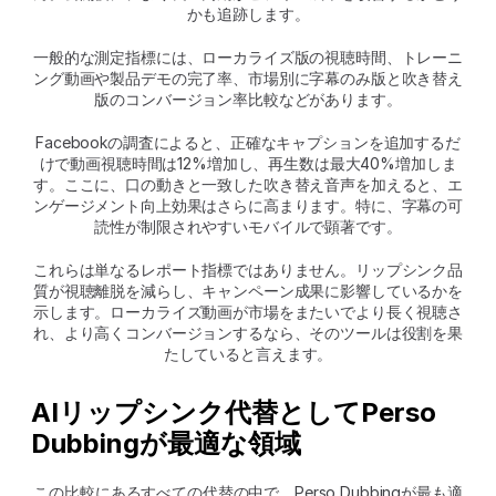
かも追跡します。
一般的な測定指標には、ローカライズ版の視聴時間、トレーニ
ング動画や製品デモの完了率、市場別に字幕のみ版と吹き替え
版のコンバージョン率比較などがあります。
Facebookの調査によると、正確なキャプションを追加するだ
けで動画視聴時間は12%増加し、再生数は最大40%増加しま
す。ここに、口の動きと一致した吹き替え音声を加えると、エ
ンゲージメント向上効果はさらに高まります。特に、字幕の可
読性が制限されやすいモバイルで顕著です。
これらは単なるレポート指標ではありません。リップシンク品
質が視聴離脱を減らし、キャンペーン成果に影響しているかを
示します。ローカライズ動画が市場をまたいでより長く視聴さ
れ、より高くコンバージョンするなら、そのツールは役割を果
たしていると言えます。
AIリップシンク代替としてPerso 
Dubbingが最適な領域
この比較にあるすべての代替の中で、Perso Dubbingが最も適