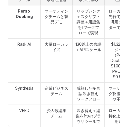
Perso 
マーケティン
リップシンク
ローカラ
Dubbing
グチームと製
＋スクリプト
先行であ
品デモ
調整＋用語集
汎用エデ
を1ワークフ
ターでは
ローで実現
Rask AI
大量ローカラ
130以上の言語
$1.32/ク
イズ
＋APIスケール
ジット
（Perso 
Dubbing
$1.00/分
PROな
$0.55）
Synthesia
企業ビジネス
成熟した多言
マーケテ
チーム
語吹き替え
グ反復に
ワークフロー
や不向
VEED
少人数編集
吹き替え＋編
ローカラ
チーム
集を1つのブラ
特化より
ウザツールで
用寄り