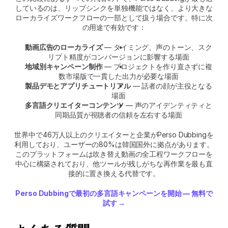
しているのは、リップシンクを単独機能ではなく、より大きな
ローカライズワークフローの一部として扱う場合です。特に次
の用途で有効です：
動画広告のローカライズ
 ― タイミング、声のトーン、スク
リプト精度がコンバージョンに影響する場面
地域別キャンペーン制作
 ― プロジェクトを作り直さずに複
数市場版で一貫した出力が必要な場面
製品デモとアプリチュートリアル
 ― 話者の顔が主役となる
場面
多言語クリエイターコンテンツ
 ― 声のアイデンティティと
同期品質が視聴者の信頼を左右する場面
世界中で46万人以上のクリエイターと企業がPerso Dubbingを
利用しており、ユーザーの80%は韓国国外に拠点があります。
このプラットフォームは吹き替え動画の全工程ワークフローを
中心に構築されており、他ツールが残しがちな再作業を最も直
接的に置き換える代替です。
Perso Dubbingで最初の多言語キャンペーンを開始 — 無料で
試す →