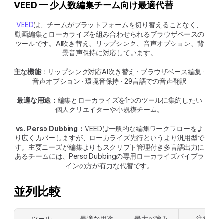
VEED — 少人数編集チーム向け最適代替
VEED
は、チームがプラットフォームを切り替えることなく、
動画編集とローカライズを組み合わせられるブラウザベースの
ツールです。AI吹き替え、リップシンク、音声オプション、背
景音声保持に対応しています。
主な機能：
リップシンク対応AI吹き替え · ブラウザベース編集 · 
音声オプション · 環境音保持 · 29言語での音声翻訳
最適な用途：
編集とローカライズを1つのツールに集約したい
個人クリエイターや小規模チーム。
vs. Perso Dubbing：
VEEDは一般的な編集ワークフローをよ
り広くカバーしますが、ローカライズ先行というより汎用型で
す。主要ニーズが編集よりもスクリプト管理付き多言語出力に
あるチームには、Perso Dubbingの専用ローカライズパイプラ
インの方が有力な代替です。
並列比較
ツール
最適な用途
最大の強み
注意点