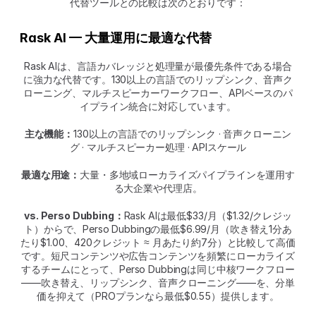
代替ツールとの比較は次のとおりです：
Rask AI — 大量運用に最適な代替
Rask AIは、言語カバレッジと処理量が最優先条件である場合
に強力な代替です。130以上の言語でのリップシンク、音声ク
ローニング、マルチスピーカーワークフロー、APIベースのパ
イプライン統合に対応しています。
主な機能：
130以上の言語でのリップシンク · 音声クローニン
グ · マルチスピーカー処理 · APIスケール
最適な用途：
大量・多地域ローカライズパイプラインを運用す
る大企業や代理店。
vs. Perso Dubbing：
Rask AIは最低$33/月（$1.32/クレジッ
ト）からで、Perso Dubbingの最低$6.99/月（吹き替え1分あ
たり$1.00、420クレジット ≈ 月あたり約7分）と比較して高価
です。短尺コンテンツや広告コンテンツを頻繁にローカライズ
するチームにとって、Perso Dubbingは同じ中核ワークフロー
――吹き替え、リップシンク、音声クローニング――を、分単
価を抑えて（PROプランなら最低$0.55）提供します。