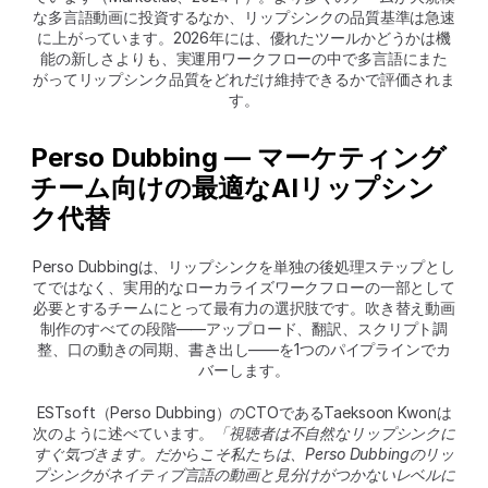
な多言語動画に投資するなか、リップシンクの品質基準は急速
に上がっています。2026年には、優れたツールかどうかは機
能の新しさよりも、実運用ワークフローの中で多言語にまた
がってリップシンク品質をどれだけ維持できるかで評価されま
す。
Perso Dubbing — マーケティング
チーム向けの最適なAIリップシン
ク代替
Perso Dubbingは、リップシンクを単独の後処理ステップとし
てではなく、実用的なローカライズワークフローの一部として
必要とするチームにとって最有力の選択肢です。吹き替え動画
制作のすべての段階――アップロード、翻訳、スクリプト調
整、口の動きの同期、書き出し――を1つのパイプラインでカ
バーします。
ESTsoft（Perso Dubbing）のCTOであるTaeksoon Kwonは
次のように述べています。
「視聴者は不自然なリップシンクに
すぐ気づきます。だからこそ私たちは、Perso Dubbingのリッ
プシンクがネイティブ言語の動画と見分けがつかないレベルに