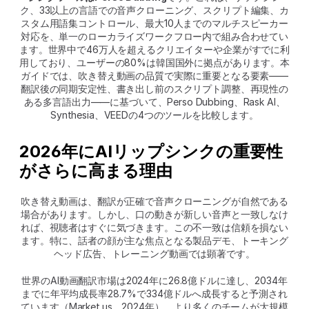
ク、33以上の言語での音声クローニング、スクリプト編集、カ
スタム用語集コントロール、最大10人までのマルチスピーカー
対応を、単一のローカライズワークフロー内で組み合わせてい
ます。世界中で46万人を超えるクリエイターや企業がすでに利
用しており、ユーザーの80%は韓国国外に拠点があります。本
ガイドでは、吹き替え動画の品質で実際に重要となる要素――
翻訳後の同期安定性、書き出し前のスクリプト調整、再現性の
ある多言語出力――に基づいて、Perso Dubbing、Rask AI、
Synthesia、VEEDの4つのツールを比較します。
2026年にAIリップシンクの重要性
がさらに高まる理由
吹き替え動画は、翻訳が正確で音声クローニングが自然である
場合があります。しかし、口の動きが新しい音声と一致しなけ
れば、視聴者はすぐに気づきます。この不一致は信頼を損ない
ます。特に、話者の顔が主な焦点となる製品デモ、トーキング
ヘッド広告、トレーニング動画では顕著です。
世界のAI動画翻訳市場は2024年に26.8億ドルに達し、2034年
までに年平均成長率28.7%で334億ドルへ成長すると予測され
ています（Market.us、2024年）。より多くのチームが大規模