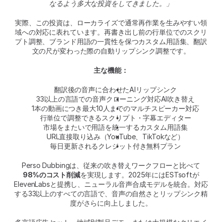
なるよう多大な投資をしてきました。」
実際、この投資は、ローカライズで通常再作業を生みやすい領
域への対応に表れています。再書き出し前の行単位でのスクリ
プト調整、ブランド用語の一貫性を保つカスタム用語集、翻訳
文の尺が変わった際の自動リップシンク調整です。
主な機能：
翻訳後の音声に合わせたAIリップシンク
33以上の言語での音声クローニング対応AI吹き替え
1本の動画につき最大10人までのマルチスピーカー対応
行単位で調整できるスクリプト・字幕エディター
市場をまたいで用語を統一するカスタム用語集
URL直接取り込み（YouTube、TikTokなど）
毎日更新されるクレジット付き無料プラン
Perso Dubbingは、従来の吹き替えワークフローと比べて
98%のコスト削減
を実現します。2025年にはESTsoftが
ElevenLabsと提携し、ニューラル音声合成モデルを統合。対応
する33以上のすべての言語で、音声の自然さとリップシンク精
度がさらに向上しました。