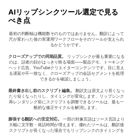
AIリップシンクツール選定で見る
べき点
最初の判断軸は機能数そのものではありません。翻訳によって
尺が変わった後の実運用ワークフローをそのツールが支えられ
るかどうかです。
クローズアップでの同期品質。
 リップシンクが最も重要になる
のは、話者の顔がはっきり映る場面――製品デモ、トーキング
ヘッド広告、YouTubeクリエイターコンテンツです。目に見え
る遅延や不一致なく、クローズアップの会話セグメントを処理
できるかを確認しましょう。
最終書き出し前のスクリプト編集。
 翻訳文は原文より長くなっ
たり短くなったりし、タイミングが変化します。リップシンク
再レンダリング前にスクリプトを調整できるツールは、最も一
般的な修正サイクルを解消します。
膨張する翻訳への安定対応。
 一部の対象言語はソース言語より
大幅に文字数・発話時間が増えます。優れたツールは、翻訳後
スクリプトが長くなった場合でもリップシンクのタイミングを