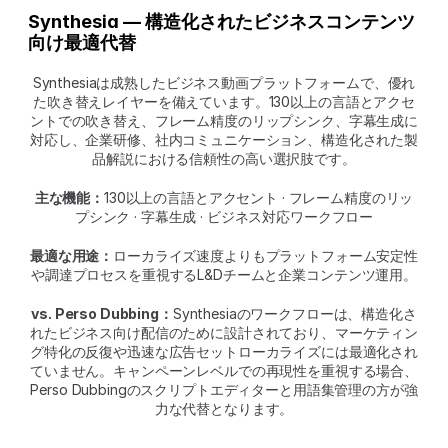
Synthesia — 構造化されたビジネスコンテンツ
向け最適代替
Synthesiaは成熟したビジネス動画プラットフォームで、優れ
た吹き替えレイヤーを備えています。130以上の言語とアクセ
ントでの吹き替え、フレーム精度のリップシンク、字幕生成に
対応し、企業研修、社内コミュニケーション、構造化された製
品解説における信頼性の高い選択肢です。
主な機能：
130以上の言語とアクセント · フレーム精度のリッ
プシンク · 字幕生成 · ビジネス対応ワークフロー
最適な用途：
ローカライズ速度よりもプラットフォーム安定性
や調達プロセスを重視するL&Dチームと企業コンテンツ運用。
vs. Perso Dubbing：
Synthesiaのワークフローは、構造化さ
れたビジネス向け配信のために設計されており、マーケティン
グ特化の反復や迅速な広告セットローカライズには最適化され
ていません。キャンペーンレベルでの再現性を重視する場合、
Perso Dubbingのスクリプトエディターと用語集管理の方が強
力な代替となります。