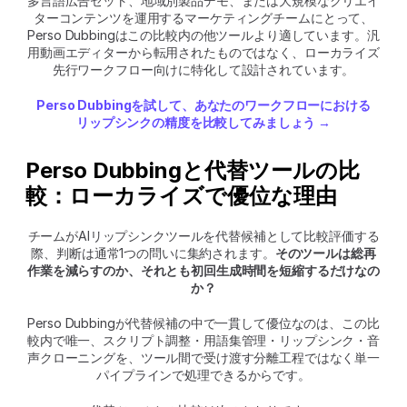
多言語広告セット、地域別製品デモ、または大規模なクリエイ
ターコンテンツを運用するマーケティングチームにとって、
Perso Dubbingはこの比較内の他ツールより適しています。汎
用動画エディターから転用されたものではなく、ローカライズ
先行ワークフロー向けに特化して設計されています。
Perso Dubbingを試して、あなたのワークフローにおける
リップシンクの精度を比較してみましょう →
Perso Dubbingと代替ツールの比
較：ローカライズで優位な理由
チームがAIリップシンクツールを代替候補として比較評価する
際、判断は通常1つの問いに集約されます。
そのツールは総再
作業を減らすのか、それとも初回生成時間を短縮するだけなの
か？
Perso Dubbingが代替候補の中で一貫して優位なのは、この比
較内で唯一、スクリプト調整・用語集管理・リップシンク・音
声クローニングを、ツール間で受け渡す分離工程ではなく単一
パイプラインで処理できるからです。