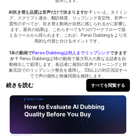
提供します。
AI吹き替え品質は音声だけで決まりますか？
 いいえ。タイミン
グ、スクリプト適合、翻訳精度、リップシンク安定性、音声一
貫性のすべてが、吹き替え動画が自然に感じられるかに影響し
ます。最良の結果は、これらすべてを1つのワークフローで扱
えるツールから得られます。これが、Perso Dubbingをより汎
用的な代替と分けるポイントです。
1本の動画で
Perso Dubbingは何人までリップシンク
できます
か？
 Perso Dubbingは1本の動画で最大10人の異なる話者を自
動検出して処理します。各話者に個別の音声クローニングと対
象言語でのリップシンク整合を適用し、33以上の対応言語すべ
てで声の個性と映像同期を維持します。
続きを読む
すべてを閲覧する