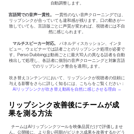
自動調整します。
言語間での音声一貫性。
 一貫性のない音声クローニングでは、
リップシンクが合っていても違和感が残ります。口の動きが一
致していても、言語版ごとに声質が変われば、視聴者には不自
然に感じられます。
マルチスピーカー対応。
 パネルディスカッション、インタ
ビュー、ウェビナーでは話者ごとのリップシンク処理が必要で
す。Perso Dubbingは動画ごとに最大10人の異なる話者を自動
検出して処理し、各話者に個別の音声クローニングと対象言語
でのリップシンク整合を適用します。
吹き替えコンテンツにおいて、リップシンクが視聴者の信頼に
与える影響をさらに詳しく知るには、こちらをご覧ください：
AIリップシンクが吹き替え動画を自然に感じさせる理由 →
リップシンク改善後にチームが成
果を測る方法
チームはAIリップシンクツールを映像品質だけで評価しませ
ん。公開後に、より良い同期がビジネス成果を改善するかどう