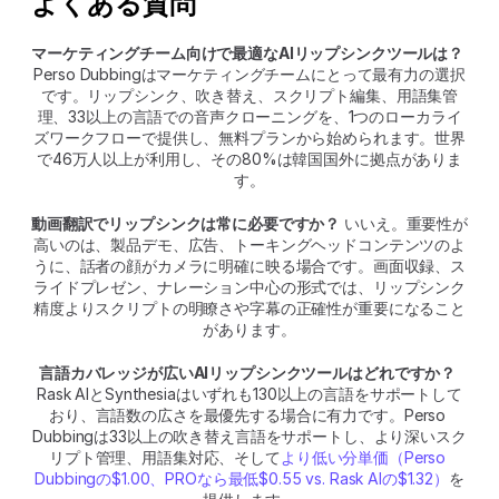
よくある質問
マーケティングチーム向けで最適なAIリップシンクツールは？
Perso Dubbingはマーケティングチームにとって最有力の選択
です。リップシンク、吹き替え、スクリプト編集、用語集管
理、33以上の言語での音声クローニングを、1つのローカライ
ズワークフローで提供し、無料プランから始められます。世界
で46万人以上が利用し、その80%は韓国国外に拠点がありま
す。
動画翻訳でリップシンクは常に必要ですか？
 いいえ。重要性が
高いのは、製品デモ、広告、トーキングヘッドコンテンツのよ
うに、話者の顔がカメラに明確に映る場合です。画面収録、ス
ライドプレゼン、ナレーション中心の形式では、リップシンク
精度よりスクリプトの明瞭さや字幕の正確性が重要になること
があります。
言語カバレッジが広いAIリップシンクツールはどれですか？
Rask AIとSynthesiaはいずれも130以上の言語をサポートして
おり、言語数の広さを最優先する場合に有力です。Perso 
Dubbingは33以上の吹き替え言語をサポートし、より深いスク
リプト管理、用語集対応、そして
より低い分単価（Perso 
Dubbingの$1.00、PROなら最低$0.55 vs. Rask AIの$1.32）
を