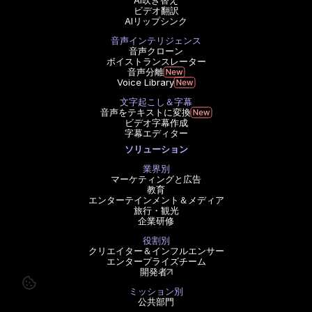
AI吹き替え
ビデオ翻訳
AIリップシンク
音声インテリジェンス
音声クローン
ボイストランスレーター
音声分離
Voice Library
文字起こし＆字幕
音声をテキストに変換
ビデオ字幕作成
字幕エディター
ソリューション
業界別
マーケティングと広告
教育
エンターテインメント＆メディア
旅行・観光
企業研修
役割別
クリエイター＆インフルエンサー
エンタープライズチーム
開発者
ミッション別
公共部門