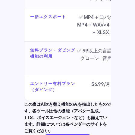
一括エクスポート
✅ MP4 + 口パク同期
MP4 + WAV×4 + SRT 
+ XLSX
無料プラン · ダビング
✅ 99以上の言語対応 · 
機能の利用
クローン · 音声分離
エントリー有料プラン
$6.99/月
（ダビング）
この表はAI吹き替え機能のみを抽出したもので
す。各ツールは他の機能（アバター生成、
TTS、ボイスエージェントなど）も備えてい
ます。詳細については各ベンダーのサイトを
ご覧ください。