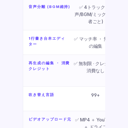
音声分離 (BGM維持)
✅ 4トラック (音
声/BGM/ミックス/話
者ごと)
1行書き台本エディ
✅ マッチ率 ・ 無制限
✅ 
ター
の編集
ご
再生成の編集 ・ 消費
✅ 無制限 · クレジット
❌
クレジット
消費なし
ク
吹き替え言語
99+
ビデオアップロード元
✅ MP4 ＋ YouTube 
✅ 
＋ ドライブ