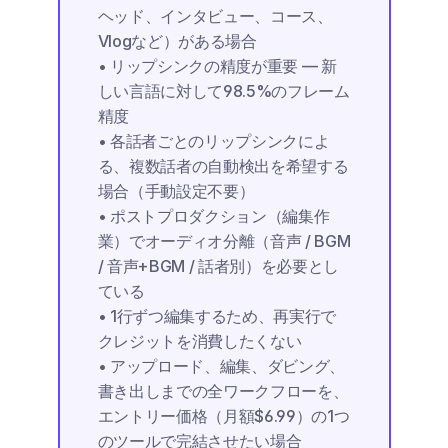
ヘッド、インタビュー、コース、
Vlogなど）がある場合
• リップシンクの精度が重要 — 新
しい言語に対して98.5%のフレーム
精度
• 各話者ごとのリップシンクによ
る、複数話者の自動検出を希望する
場合（手動設定不要）
• ポストプロダクション（編集作
業）でオーディオ分離（音声 / BGM 
/ 音声+BGM / 話者別）を必要とし
ている
• 1行ずつ編集するため、再実行で
クレジットを消費したくない
• アップロード、編集、ダビング、
書き出しまでの全ワークフローを、
エントリー価格（月額$6.99）の1つ
のツールで完結させたい場合