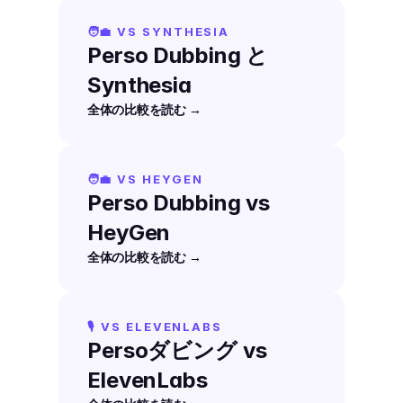
🧑‍💼 VS SYNTHESIA
Perso Dubbing と 
Synthesia
全体の比較を読む →
🧑‍💼 VS HEYGEN
Perso Dubbing vs 
HeyGen
全体の比較を読む →
🎙️ VS ELEVENLABS
Persoダビング vs 
ElevenLabs