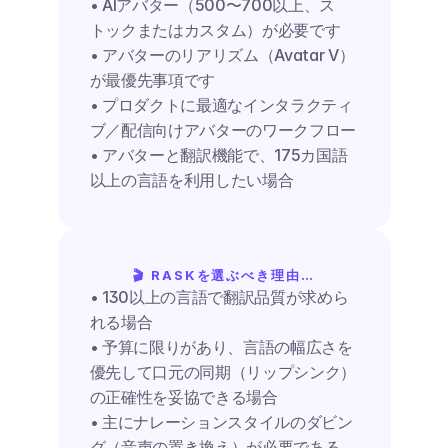
• AIアバター（500〜700以上、ス
トックまたはカスタム）が必要です
• アバターのリアリズム（Avatar V）
が最優先事項です
• プロダクトに最適なインタラクティ
ブ／配信向けアバターのワークフロー
• アバターと翻訳機能で、175カ国語
以上の言語を利用したい場合
🎬 RASKを選ぶべき理由…
• 130以上の言語で翻訳品質が求めら
れる場合
• 予算に限りがあり、言語の幅広さを
優先して口元の同期（リップシンク）
の正確性を妥協できる場合
• 主にナレーションスタイルのダビン
グ（音声の置き換え）が必要である