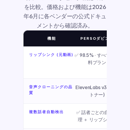
を比較。価格および機能は2026
年6月に各ベンダーの公式ドキュ
メントから確認済み。
機能
PERSOダビング
リップシンク (元動画)
✅ 98.5% · すべての有
⚠️ 
料プラン
音声クローニングの品
ElevenLabs v3 (パー
独
質
トナー)
複数話者自動検出
✅ 話者ごとの自動処
理 ＋ リップシンク