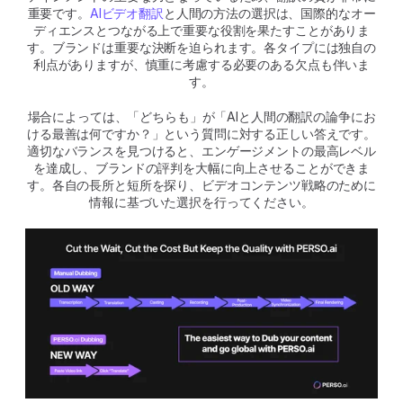
重要です。
AIビデオ翻訳
と人間の方法の選択は、国際的なオー
ディエンスとつながる上で重要な役割を果たすことがありま
す。ブランドは重要な決断を迫られます。各タイプには独自の
利点がありますが、慎重に考慮する必要のある欠点も伴いま
す。
場合によっては、「どちらも」が「AIと人間の翻訳の論争にお
ける最善は何ですか？」という質問に対する正しい答えです。
適切なバランスを見つけると、エンゲージメントの最高レベル
を達成し、ブランドの評判を大幅に向上させることができま
す。各自の長所と短所を探り、ビデオコンテンツ戦略のために
情報に基づいた選択を行ってください。