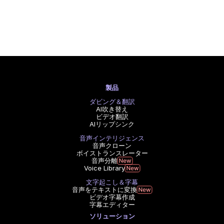
製品
ダビング＆翻訳
AI吹き替え
ビデオ翻訳
AIリップシンク
音声インテリジェンス
音声クローン
ボイストランスレーター
音声分離
Voice Library
文字起こし＆字幕
音声をテキストに変換
ビデオ字幕作成
字幕エディター
ソリューション