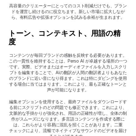
高容量のクリエーターにとってのコスト削減だけでも、ブラン
ドを運営し続けるのに役立ちます。新しい市場に拡大しなが
ら、有料広告や拡張オプションを試みる余裕が生まれます。
トーン、コンテキスト、用語の精
度
コンテンツが毎回ブランドの感触を反映する必要があります。
この一貫性を維持することは、Perso AI が卓越する場所の一つ
です。実際、ビデオまたはオーディオファイルを入力しスクリ
プトを編集することで、AIの翻訳が人間の翻訳者よりもあなた
のブランドに近い音になり得ます。これは特にダビングを使用
する場合に当てはまります。これにより、最も正確なトーンと
声が可能になります。
編集オプションを使用すると、最終ファイルをダウンロードす
る前にスクリプトのどの問題でも修正できます。これにより、
文脈的な手掛かりが強化され、用語の正確性が増し、全体の制
作がスムーズになります。多言語コンテンツを作成する際に
は、これらがより容易に混乱を招くことがあります。二重
チェックにより、流暢でネイティブなサウンドのビデオを届け