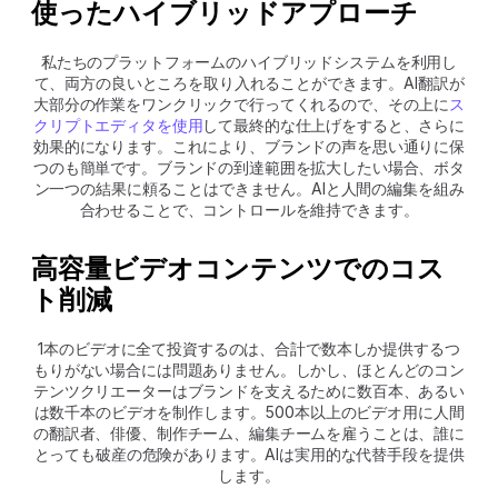
使ったハイブリッドアプローチ
私たちのプラットフォームのハイブリッドシステムを利用し
て、両方の良いところを取り入れることができます。AI翻訳が
大部分の作業をワンクリックで行ってくれるので、その上に
ス
クリプトエディタを使用
して最終的な仕上げをすると、さらに
効果的になります。これにより、ブランドの声を思い通りに保
つのも簡単です。ブランドの到達範囲を拡大したい場合、ボタ
ン一つの結果に頼ることはできません。AIと人間の編集を組み
合わせることで、コントロールを維持できます。
高容量ビデオコンテンツでのコス
ト削減
1本のビデオに全て投資するのは、合計で数本しか提供するつ
もりがない場合には問題ありません。しかし、ほとんどのコン
テンツクリエーターはブランドを支えるために数百本、あるい
は数千本のビデオを制作します。500本以上のビデオ用に人間
の翻訳者、俳優、制作チーム、編集チームを雇うことは、誰に
とっても破産の危険があります。AIは実用的な代替手段を提供
します。