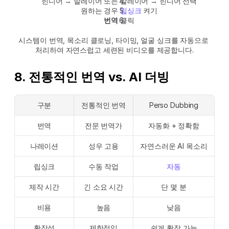
힌디어 → 말레이어 또는 말레이어 → 힌디어 선택
원하는 경우 
립싱크
 켜기
번역
 클릭
시스템이 번역, 목소리 클로닝, 타이밍, 얼굴 싱크를 자동으로 
처리하여 자연스럽고 세련된 비디오를 제공합니다.
8. 전통적인 번역 vs. AI 더빙
구분
전통적인 번역
Perso Dubbing
번역
전문 번역가
자동화 + 정확함
나레이션
성우 고용
자연스러운 AI 목소리
립싱크
수동 작업
자동
제작 시간
긴 소요 시간
단 몇 분
비용
높음
낮음
확장성
제한적임
쉽게 확장 가능