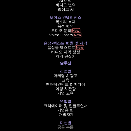
AI 더빙
비디오 번역
립싱크 AI
보이스 인텔리전스
목소리 복제
음성 번역
오디오 분리
Voice Library
음성-텍스트 변환 및 자막
음성을 텍스트로
비디오 자막 생성
자막 편집기
솔루션
산업별
마케팅 & 광고
교육
엔터테인먼트 & 미디어
여행 & 관광
기업 교육
역할별
크리에이터 및 인플루언서
기업용 팀
개발자
미션별
공공 부문